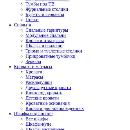
Тумбы под ТВ
Журнальные столики
Буфеты и серванты
Полки
Спальни
Спальные гарнитуры
Модульные спальни
Кровати и матрасы
Шкафы в спальню
Трюмо и туалетные столики
Прикроватные тумбочки
Зеркала
Кровати и матрасы
Кровати
Матрасы
Раскладушки
Двухъярусные кровати
Ящик под кровать
Детские кровати
Кроватные основания
Кровати для новорожденных
Шкафы и хранение
Все шкафы
Шкафы-купе
Шкафы распашные