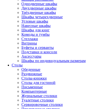
Однодверные шкафы
Двухдверные шкафы
Трёхдверные шкафы
Шкафы четырехдверные
Угловые шкафы
Навесные шкафы
Шкафы для книг
Комоды и тумбы
Стеллажи
Витрины
Буфеты и серванты
Подставки и консоли
Аксессуары
Шкафы по индивидуальным размерам
Столы
Обеденные
Раздвижные
Столы-книжки
Столы для гостиной
Письменные
Компьютерные
Журнальные столики
Туалетные столики
Сервировочные столики
Придиванные столики