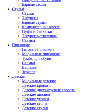
Барные столы
Стулья
Стулья
Табуреты
Барные стулья
Компьютерные кресла
Пуфы и банкетки
Табуреты-стремянки
Скамьи
Прихожие
Готовые прихожие
Модульные прихожие
Тумбы для обуви
Скамьи
Вешалки
Зеркала
Детская
Модульные детские
Детские кровати
Детские двухъярусные кровати
Детские диваны
Детские уголки
Детские столы
Детские стулья