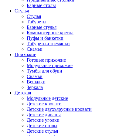
Барные столы
Стулья
Стулья
Табуреты
Барные стулья
Компьютерные кресла
Пуфы и банкетки
Табуреты-стремянки
Скамьи
Прихожие
Готовые прихожие
Модульные прихожие
Тумбы для обуви
Скамьи
Вешалки
Зеркала
Детская
Модульные детские
Детские кровати
Детские двухъярусные кровати
Детские диваны
Детские уголки
Детские столы
Детские стулья