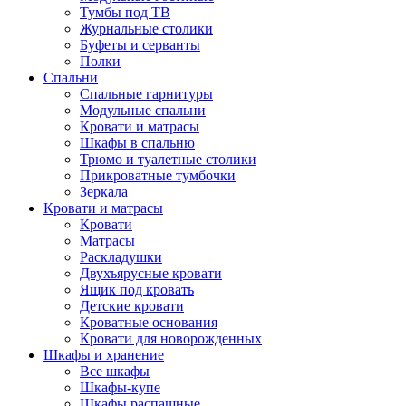
Тумбы под ТВ
Журнальные столики
Буфеты и серванты
Полки
Спальни
Спальные гарнитуры
Модульные спальни
Кровати и матрасы
Шкафы в спальню
Трюмо и туалетные столики
Прикроватные тумбочки
Зеркала
Кровати и матрасы
Кровати
Матрасы
Раскладушки
Двухъярусные кровати
Ящик под кровать
Детские кровати
Кроватные основания
Кровати для новорожденных
Шкафы и хранение
Все шкафы
Шкафы-купе
Шкафы распашные