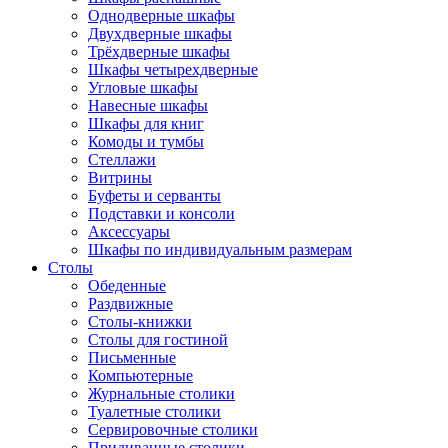
Однодверные шкафы
Двухдверные шкафы
Трёхдверные шкафы
Шкафы четырехдверные
Угловые шкафы
Навесные шкафы
Шкафы для книг
Комоды и тумбы
Стеллажи
Витрины
Буфеты и серванты
Подставки и консоли
Аксессуары
Шкафы по индивидуальным размерам
Столы
Обеденные
Раздвижные
Столы-книжки
Столы для гостиной
Письменные
Компьютерные
Журнальные столики
Туалетные столики
Сервировочные столики
Придиванные столики