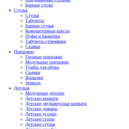
Барные столы
Стулья
Стулья
Табуреты
Барные стулья
Компьютерные кресла
Пуфы и банкетки
Табуреты-стремянки
Скамьи
Прихожие
Готовые прихожие
Модульные прихожие
Тумбы для обуви
Скамьи
Вешалки
Зеркала
Детская
Модульные детские
Детские кровати
Детские двухъярусные кровати
Детские диваны
Детские уголки
Детские столы
Детские стулья