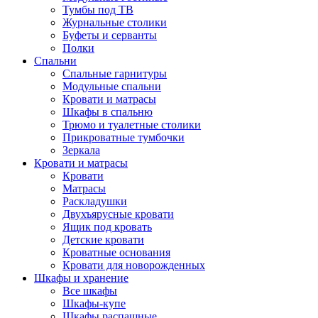
Тумбы под ТВ
Журнальные столики
Буфеты и серванты
Полки
Спальни
Спальные гарнитуры
Модульные спальни
Кровати и матрасы
Шкафы в спальню
Трюмо и туалетные столики
Прикроватные тумбочки
Зеркала
Кровати и матрасы
Кровати
Матрасы
Раскладушки
Двухъярусные кровати
Ящик под кровать
Детские кровати
Кроватные основания
Кровати для новорожденных
Шкафы и хранение
Все шкафы
Шкафы-купе
Шкафы распашные