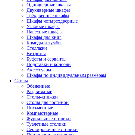
Однодверные шкафы
Двухдверные шкафы
Трёхдверные шкафы
Шкафы четырехдверные
Угловые шкафы
Навесные шкафы
Шкафы для книг
Комоды и тумбы
Стеллажи
Витрины
Буфеты и серванты
Подставки и консоли
Аксессуары
Шкафы по индивидуальным размерам
Столы
Обеденные
Раздвижные
Столы-книжки
Столы для гостиной
Письменные
Компьютерные
Журнальные столики
Туалетные столики
Сервировочные столики
Придиванные столики