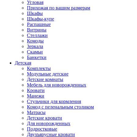
Угловая
Прихожая по вашим размерам
Шкафы
Шкафы-купе
Распашные
Витрины
Стеллажи
Комоды
Зеркала
Скамьи
Банкетки
Детская
Комплекты
Модульные детские
Детские комнаты
Мебель для новорожденных
Кровати
Манежи
Стульчики для кормления
Комод с пеленальным столиком
Матрасы
Детские кровати
Для новорожденных
Подростковые
Двухъярусные кровати