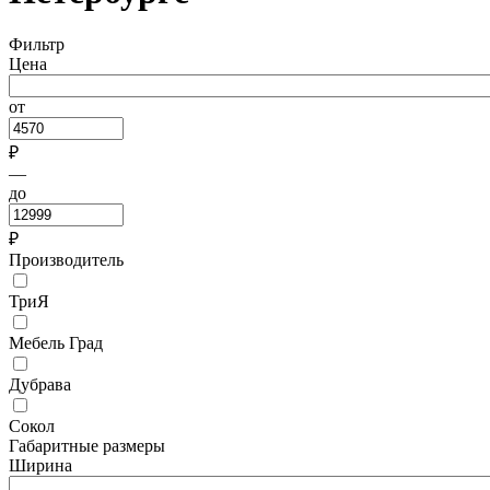
Фильтр
Цена
от
₽
—
до
₽
Производитель
ТриЯ
Мебель Град
Дубрава
Сокол
Габаритные размеры
Ширина