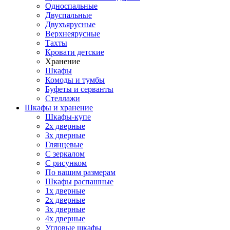
Односпальные
Двуспальные
Двухъярусные
Верхнеярусные
Тахты
Кровати детские
Хранение
Шкафы
Комоды и тумбы
Буфеты и серванты
Стеллажи
Шкафы
и хранение
Шкафы-купе
2х дверные
3х дверные
Глянцевые
С зеркалом
С рисунком
По вашим размерам
Шкафы распашные
1х дверные
2х дверные
3х дверные
4х дверные
Угловые шкафы