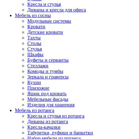
Кресла и стулья
Диваны и кресла для офиса
Мебель из сосны
Модульные системы
Кровати
Детские кровати
Тахты
Столы
Стулья
Шкафы
Буфеты и серванты
Стеллажи
Комоды и тумбы
Зеркала и граверсы
Кухни
Прихожие
Ящик под кровать
Мебельные фасады
Изделия для хранения
Мебель из ротанга
Кресла и стулья из ротанга
Диваны из ротанга
Кресла-качалки
Табуретки, пуфики и банкетки
Набор мебели из ротанга