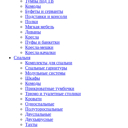
Тумбы под ТВ
Комоды
Буфеты и серванты
Подставки и консоли
Полки
Мягкая мебель
Диваны
Кресла
Пуфы и банкетки
Кресла-мешки
Кресла-качалки
Спальня
Комплекты для спальни
Спальные гарнитуры
Модульные системы
Шкафы
Комоды
Прикроватные тумбочки
Трюмо и туалетные столики
Кровати
Односпальные
Полутороспальные
Двуспальные
Двухъярусные
Тахты