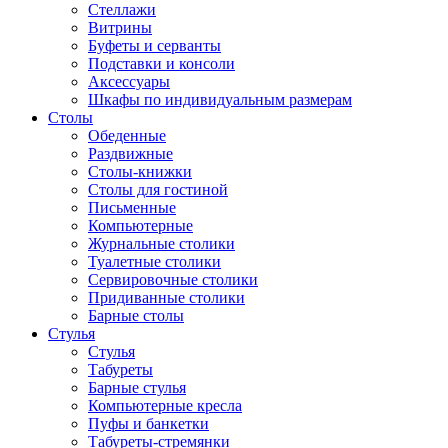
Стеллажи
Витрины
Буфеты и серванты
Подставки и консоли
Аксессуары
Шкафы по индивидуальным размерам
Столы
Обеденные
Раздвижные
Столы-книжки
Столы для гостиной
Письменные
Компьютерные
Журнальные столики
Туалетные столики
Сервировочные столики
Придиванные столики
Барные столы
Стулья
Стулья
Табуреты
Барные стулья
Компьютерные кресла
Пуфы и банкетки
Табуреты-стремянки