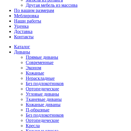
Другая мебель из массива
По вашим размерам
Меблировка
Наши работы
Уценка
Доставка
Контакты
Каталог
Диваны
Прямые диваны
Современные
Эконом
Кожаные
Нераскладные
Без подлокотников
Ортопедические
Угловые диваны
Тканевые диваны
Кожаные диваны
П-образные
Без подлокотников
Ортопедические
Кресла
Кожаные кресла