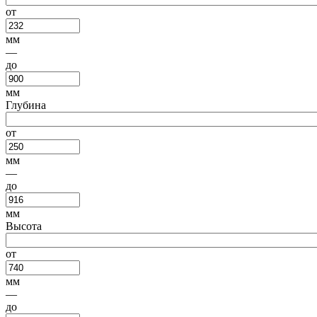
от
мм
—
до
мм
Глубина
от
мм
—
до
мм
Высота
от
мм
—
до