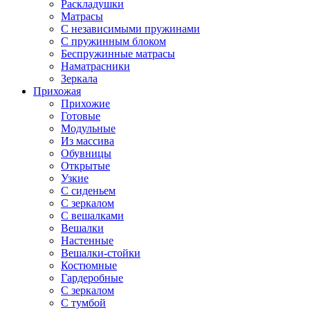
Раскладушки
Матрасы
С независимыми пружинами
С пружинным блоком
Беспружинные матрасы
Наматрасники
Зеркала
Прихожая
Прихожие
Готовые
Модульные
Из массива
Обувницы
Открытые
Узкие
С сиденьем
С зеркалом
С вешалками
Вешалки
Настенные
Вешалки-стойки
Костюмные
Гардеробные
С зеркалом
С тумбой