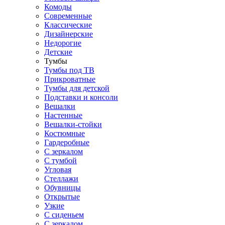
Комоды
Современные
Классические
Дизайнерские
Недорогие
Детские
Тумбы
Тумбы под ТВ
Прикроватные
Тумбы для детской
Подставки и консоли
Вешалки
Настенные
Вешалки-стойки
Костюмные
Гардеробные
С зеркалом
С тумбой
Угловая
Стеллажи
Обувницы
Открытые
Узкие
С сиденьем
С зеркалом