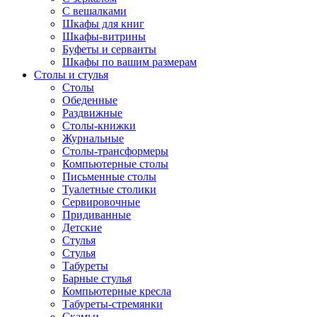
С вешалками
Шкафы для книг
Шкафы-витрины
Буфеты и серванты
Шкафы по вашим размерам
Столы и стулья
Столы
Обеденные
Раздвижные
Столы-книжки
Журнальные
Столы-трансформеры
Компьютерные столы
Письменные столы
Туалетные столики
Сервировочные
Придиванные
Детские
Стулья
Стулья
Табуреты
Барные стулья
Компьютерные кресла
Табуреты-стремянки
Скамьи