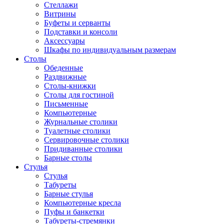
Стеллажи
Витрины
Буфеты и серванты
Подставки и консоли
Аксессуары
Шкафы по индивидуальным размерам
Столы
Обеденные
Раздвижные
Столы-книжки
Столы для гостиной
Письменные
Компьютерные
Журнальные столики
Туалетные столики
Сервировочные столики
Придиванные столики
Барные столы
Стулья
Стулья
Табуреты
Барные стулья
Компьютерные кресла
Пуфы и банкетки
Табуреты-стремянки