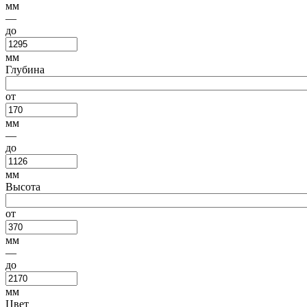
мм
—
до
мм
Глубина
от
мм
—
до
мм
Высота
от
мм
—
до
мм
Цвет