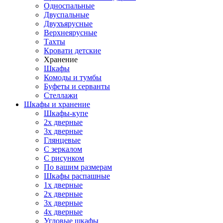
Односпальные
Двуспальные
Двухъярусные
Верхнеярусные
Тахты
Кровати детские
Хранение
Шкафы
Комоды и тумбы
Буфеты и серванты
Стеллажи
Шкафы
и хранение
Шкафы-купе
2х дверные
3х дверные
Глянцевые
С зеркалом
С рисунком
По вашим размерам
Шкафы распашные
1х дверные
2х дверные
3х дверные
4х дверные
Угловые шкафы