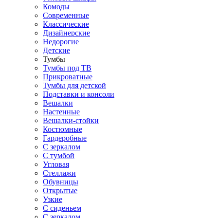
Комоды
Современные
Классические
Дизайнерские
Недорогие
Детские
Тумбы
Тумбы под ТВ
Прикроватные
Тумбы для детской
Подставки и консоли
Вешалки
Настенные
Вешалки-стойки
Костюмные
Гардеробные
С зеркалом
С тумбой
Угловая
Стеллажи
Обувницы
Открытые
Узкие
С сиденьем
С зеркалом