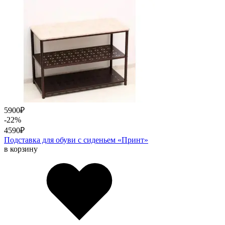
5900
₽
-22%
4590
₽
Подставка для обуви с сиденьем «Принт»
в корзину