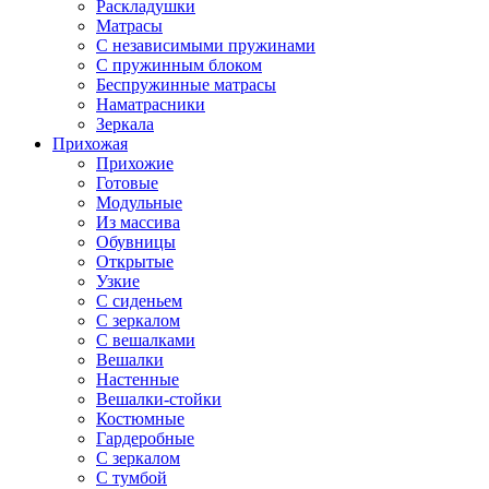
Раскладушки
Матрасы
С независимыми пружинами
С пружинным блоком
Беспружинные матрасы
Наматрасники
Зеркала
Прихожая
Прихожие
Готовые
Модульные
Из массива
Обувницы
Открытые
Узкие
С сиденьем
С зеркалом
С вешалками
Вешалки
Настенные
Вешалки-стойки
Костюмные
Гардеробные
С зеркалом
С тумбой