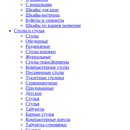
С вешалками
Шкафы для книг
Шкафы-витрины
Буфеты и серванты
Шкафы по вашим размерам
Столы и стулья
Столы
Обеденные
Раздвижные
Столы-книжки
Журнальные
Столы-трансформеры
Компьютерные столы
Письменные столы
Туалетные столики
Сервировочные
Придиванные
Детские
Стулья
Стулья
Табуреты
Барные стулья
Компьютерные кресла
Табуреты-стремянки
Скамьи