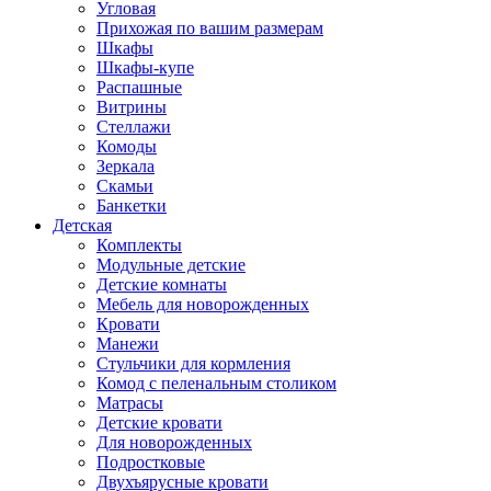
Угловая
Прихожая по вашим размерам
Шкафы
Шкафы-купе
Распашные
Витрины
Стеллажи
Комоды
Зеркала
Скамьи
Банкетки
Детская
Комплекты
Модульные детские
Детские комнаты
Мебель для новорожденных
Кровати
Манежи
Стульчики для кормления
Комод с пеленальным столиком
Матрасы
Детские кровати
Для новорожденных
Подростковые
Двухъярусные кровати