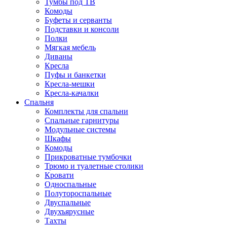
Тумбы под ТВ
Комоды
Буфеты и серванты
Подставки и консоли
Полки
Мягкая мебель
Диваны
Кресла
Пуфы и банкетки
Кресла-мешки
Кресла-качалки
Спальня
Комплекты для спальни
Спальные гарнитуры
Модульные системы
Шкафы
Комоды
Прикроватные тумбочки
Трюмо и туалетные столики
Кровати
Односпальные
Полутороспальные
Двуспальные
Двухъярусные
Тахты