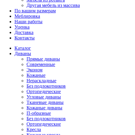
Другая мебель из массива
По вашим размерам
Меблировка
Наши работы
Уценка
Доставка
Контакты
Каталог
Диваны
Прямые диваны
Современные
Эконом
Кожаные
Нераскладные
Без подлокотников
Ортопедические
Угловые диваны
Тканевые диваны
Кожаные диваны
П-образные
Без подлокотников
Ортопедические
Кресла
Кожаные кресла