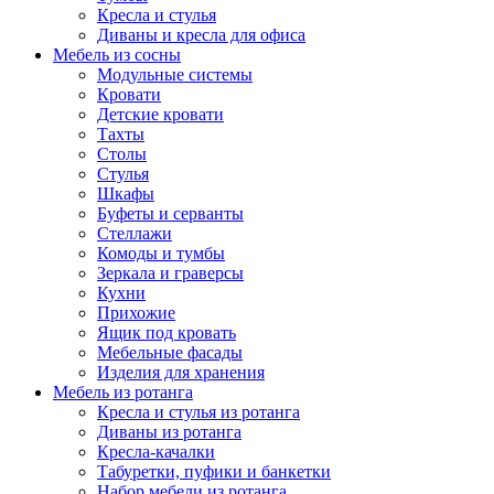
Кресла и стулья
Диваны и кресла для офиса
Мебель из сосны
Модульные системы
Кровати
Детские кровати
Тахты
Столы
Стулья
Шкафы
Буфеты и серванты
Стеллажи
Комоды и тумбы
Зеркала и граверсы
Кухни
Прихожие
Ящик под кровать
Мебельные фасады
Изделия для хранения
Мебель из ротанга
Кресла и стулья из ротанга
Диваны из ротанга
Кресла-качалки
Табуретки, пуфики и банкетки
Набор мебели из ротанга