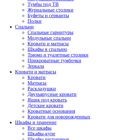
Тумбы под ТВ
Журнальные столики
Буфеты и серванты
Полки
Спальни
Спальные гарнитуры
Модульные спальни
Кровати и матрасы
Шкафы в спальню
Трюмо и туалетные столики
Прикроватные тумбочки
Зеркала
Кровати и матрасы
Кровати
Матрасы
Раскладушки
Двухъярусные кровати
Ящик под кровать
Детские кровати
Кроватные основания
Кровати для новорожденных
Шкафы и хранение
Все шкафы
Шкафы-купе
Шкафы распашные