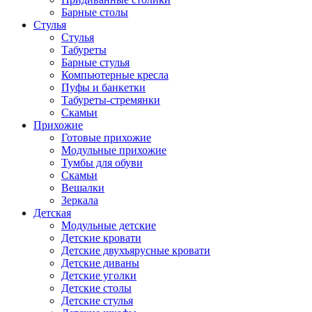
Барные столы
Стулья
Стулья
Табуреты
Барные стулья
Компьютерные кресла
Пуфы и банкетки
Табуреты-стремянки
Скамьи
Прихожие
Готовые прихожие
Модульные прихожие
Тумбы для обуви
Скамьи
Вешалки
Зеркала
Детская
Модульные детские
Детские кровати
Детские двухъярусные кровати
Детские диваны
Детские уголки
Детские столы
Детские стулья