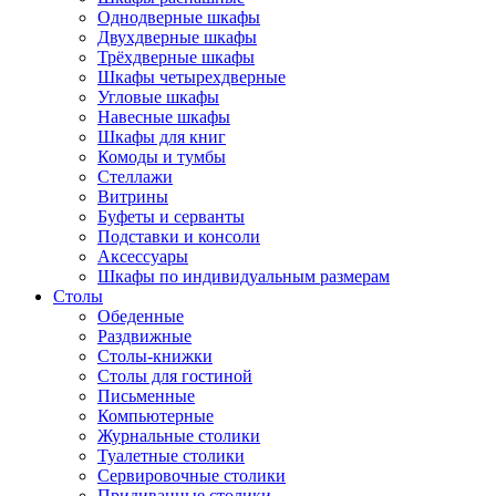
Однодверные шкафы
Двухдверные шкафы
Трёхдверные шкафы
Шкафы четырехдверные
Угловые шкафы
Навесные шкафы
Шкафы для книг
Комоды и тумбы
Стеллажи
Витрины
Буфеты и серванты
Подставки и консоли
Аксессуары
Шкафы по индивидуальным размерам
Столы
Обеденные
Раздвижные
Столы-книжки
Столы для гостиной
Письменные
Компьютерные
Журнальные столики
Туалетные столики
Сервировочные столики
Придиванные столики