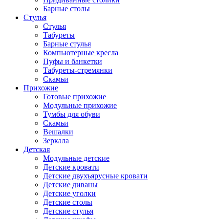
Барные столы
Стулья
Стулья
Табуреты
Барные стулья
Компьютерные кресла
Пуфы и банкетки
Табуреты-стремянки
Скамьи
Прихожие
Готовые прихожие
Модульные прихожие
Тумбы для обуви
Скамьи
Вешалки
Зеркала
Детская
Модульные детские
Детские кровати
Детские двухъярусные кровати
Детские диваны
Детские уголки
Детские столы
Детские стулья