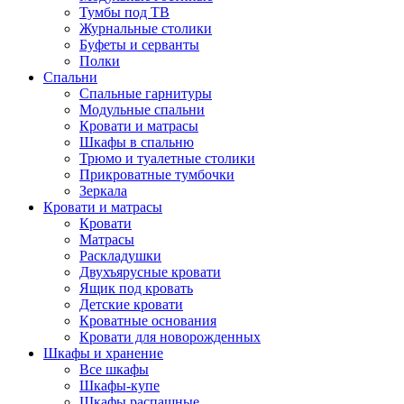
Тумбы под ТВ
Журнальные столики
Буфеты и серванты
Полки
Спальни
Спальные гарнитуры
Модульные спальни
Кровати и матрасы
Шкафы в спальню
Трюмо и туалетные столики
Прикроватные тумбочки
Зеркала
Кровати и матрасы
Кровати
Матрасы
Раскладушки
Двухъярусные кровати
Ящик под кровать
Детские кровати
Кроватные основания
Кровати для новорожденных
Шкафы и хранение
Все шкафы
Шкафы-купе
Шкафы распашные