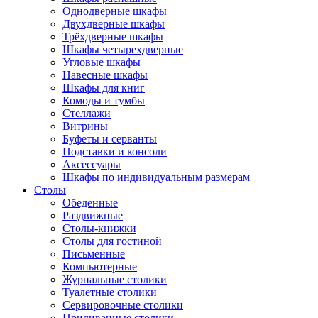
Однодверные шкафы
Двухдверные шкафы
Трёхдверные шкафы
Шкафы четырехдверные
Угловые шкафы
Навесные шкафы
Шкафы для книг
Комоды и тумбы
Стеллажи
Витрины
Буфеты и серванты
Подставки и консоли
Аксессуары
Шкафы по индивидуальным размерам
Столы
Обеденные
Раздвижные
Столы-книжки
Столы для гостиной
Письменные
Компьютерные
Журнальные столики
Туалетные столики
Сервировочные столики
Придиванные столики