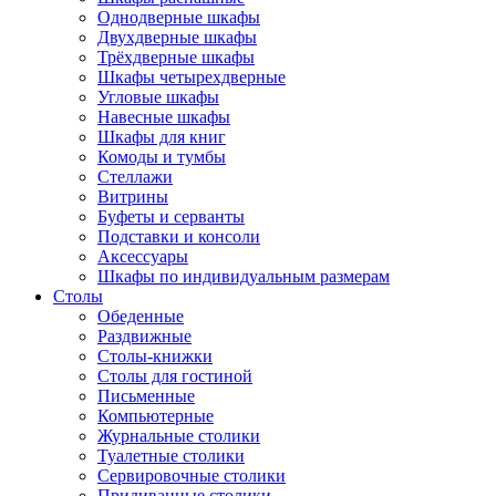
Однодверные шкафы
Двухдверные шкафы
Трёхдверные шкафы
Шкафы четырехдверные
Угловые шкафы
Навесные шкафы
Шкафы для книг
Комоды и тумбы
Стеллажи
Витрины
Буфеты и серванты
Подставки и консоли
Аксессуары
Шкафы по индивидуальным размерам
Столы
Обеденные
Раздвижные
Столы-книжки
Столы для гостиной
Письменные
Компьютерные
Журнальные столики
Туалетные столики
Сервировочные столики
Придиванные столики