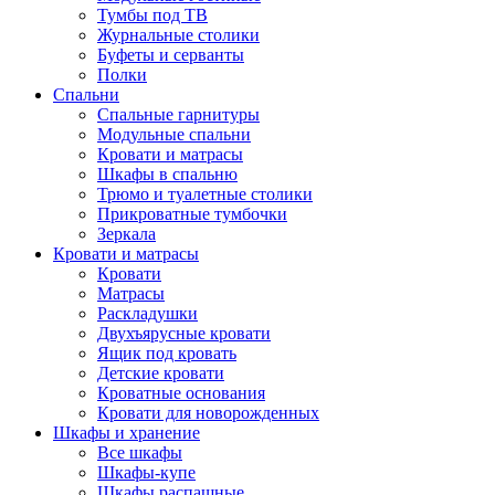
Тумбы под ТВ
Журнальные столики
Буфеты и серванты
Полки
Спальни
Спальные гарнитуры
Модульные спальни
Кровати и матрасы
Шкафы в спальню
Трюмо и туалетные столики
Прикроватные тумбочки
Зеркала
Кровати и матрасы
Кровати
Матрасы
Раскладушки
Двухъярусные кровати
Ящик под кровать
Детские кровати
Кроватные основания
Кровати для новорожденных
Шкафы и хранение
Все шкафы
Шкафы-купе
Шкафы распашные