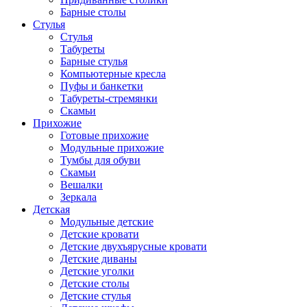
Барные столы
Стулья
Стулья
Табуреты
Барные стулья
Компьютерные кресла
Пуфы и банкетки
Табуреты-стремянки
Скамьи
Прихожие
Готовые прихожие
Модульные прихожие
Тумбы для обуви
Скамьи
Вешалки
Зеркала
Детская
Модульные детские
Детские кровати
Детские двухъярусные кровати
Детские диваны
Детские уголки
Детские столы
Детские стулья