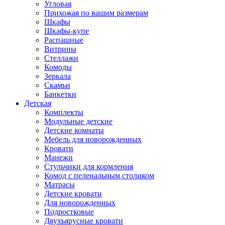
Угловая
Прихожая по вашим размерам
Шкафы
Шкафы-купе
Распашные
Витрины
Стеллажи
Комоды
Зеркала
Скамьи
Банкетки
Детская
Комплекты
Модульные детские
Детские комнаты
Мебель для новорожденных
Кровати
Манежи
Стульчики для кормления
Комод с пеленальным столиком
Матрасы
Детские кровати
Для новорожденных
Подростковые
Двухъярусные кровати