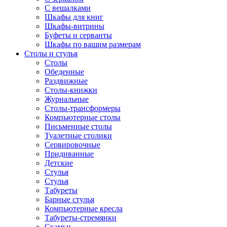
С вешалками
Шкафы для книг
Шкафы-витрины
Буфеты и серванты
Шкафы по вашим размерам
Столы и стулья
Столы
Обеденные
Раздвижные
Столы-книжки
Журнальные
Столы-трансформеры
Компьютерные столы
Письменные столы
Туалетные столики
Сервировочные
Придиванные
Детские
Стулья
Стулья
Табуреты
Барные стулья
Компьютерные кресла
Табуреты-стремянки
Скамьи