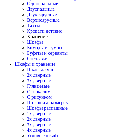
Односпальные
Двуспальные
Двухъярусные
Верхнеярусные
Тахты
Кровати детские
Хранение
Шкафы
Комоды и тумбы
Буфеты и серванты
Стеллажи
Шкафы
и хранение
Шкафы-купе
2х дверные
3х дверные
Глянцевые
С зеркалом
С рисунком
По вашим размерам
Шкафы распашные
1х дверные
2х дверные
3х дверные
4х дверные
Угловые шкафы