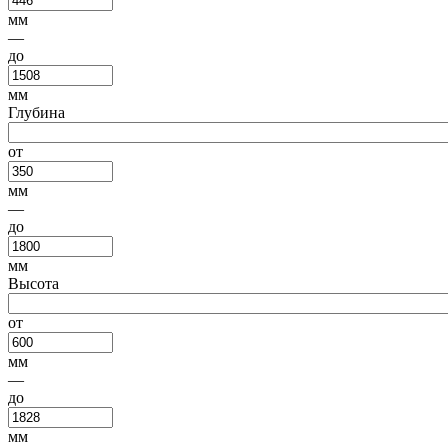
мм
—
до
мм
Глубина
от
мм
—
до
мм
Высота
от
мм
—
до
мм