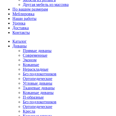
Другая мебель из массива
По вашим размерам
Меблировка
Наши работы
Уценка
Доставка
Контакты
Каталог
Диваны
Прямые диваны
Современные
Эконом
Кожаные
Нераскладные
Без подлокотников
Ортопедические
Угловые диваны
Тканевые диваны
Кожаные диваны
П-образные
Без подлокотников
Ортопедические
Кресла
Кожаные кресла