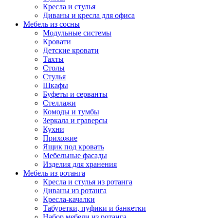
Кресла и стулья
Диваны и кресла для офиса
Мебель из сосны
Модульные системы
Кровати
Детские кровати
Тахты
Столы
Стулья
Шкафы
Буфеты и серванты
Стеллажи
Комоды и тумбы
Зеркала и граверсы
Кухни
Прихожие
Ящик под кровать
Мебельные фасады
Изделия для хранения
Мебель из ротанга
Кресла и стулья из ротанга
Диваны из ротанга
Кресла-качалки
Табуретки, пуфики и банкетки
Набор мебели из ротанга