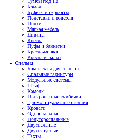
Тумбы под ТВ
Комоды
Буфеты и серванты
Подставки и консоли
Полки
Мягкая мебель
Диваны
Кресла
Пуфы и банкетки
Кресла-мешки
Кресла-качалки
Спальня
Комплекты для спальни
Спальные гарнитуры
Модульные системы
Шкафы
Комоды
Прикроватные тумбочки
Трюмо и туалетные столики
Кровати
Односпальные
Полутороспальные
Двуспальные
Двухъярусные
Тахты