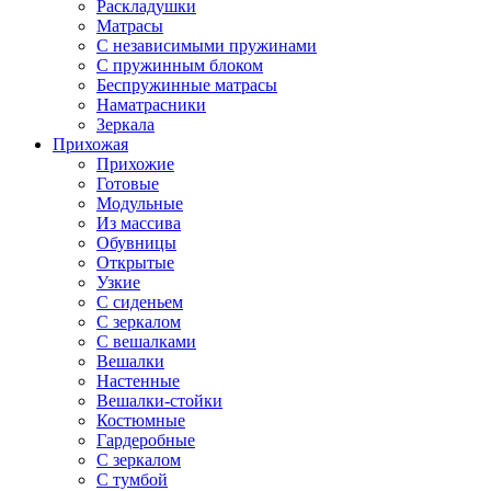
Раскладушки
Матрасы
С независимыми пружинами
С пружинным блоком
Беспружинные матрасы
Наматрасники
Зеркала
Прихожая
Прихожие
Готовые
Модульные
Из массива
Обувницы
Открытые
Узкие
С сиденьем
С зеркалом
С вешалками
Вешалки
Настенные
Вешалки-стойки
Костюмные
Гардеробные
С зеркалом
С тумбой