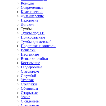
Комоды
Современные
Классические
Дизайнерские
Недорогие
Детские
Тумбы
Тумбы под ТВ
Прикроватные
Тумбы для детской
Подставки и консоли
Вешалки
Настенные
Вешалки-стойки
Костюмные
Гардеробные
С зеркалом
С тумбой
Угловая
Стеллажи
Обувницы
Открытые
Узкие
С сиденьем
С зеркалом