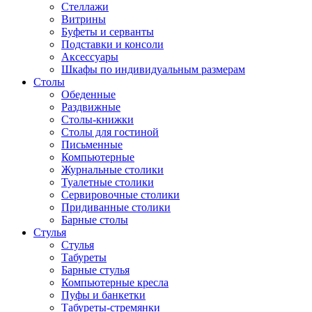
Стеллажи
Витрины
Буфеты и серванты
Подставки и консоли
Аксессуары
Шкафы по индивидуальным размерам
Столы
Обеденные
Раздвижные
Столы-книжки
Столы для гостиной
Письменные
Компьютерные
Журнальные столики
Туалетные столики
Сервировочные столики
Придиванные столики
Барные столы
Стулья
Стулья
Табуреты
Барные стулья
Компьютерные кресла
Пуфы и банкетки
Табуреты-стремянки