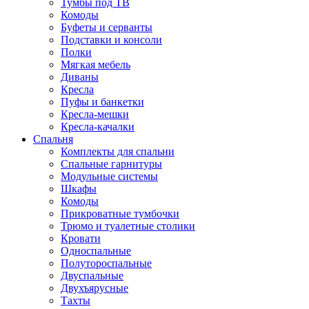
Тумбы под ТВ
Комоды
Буфеты и серванты
Подставки и консоли
Полки
Мягкая мебель
Диваны
Кресла
Пуфы и банкетки
Кресла-мешки
Кресла-качалки
Спальня
Комплекты для спальни
Спальные гарнитуры
Модульные системы
Шкафы
Комоды
Прикроватные тумбочки
Трюмо и туалетные столики
Кровати
Односпальные
Полутороспальные
Двуспальные
Двухъярусные
Тахты