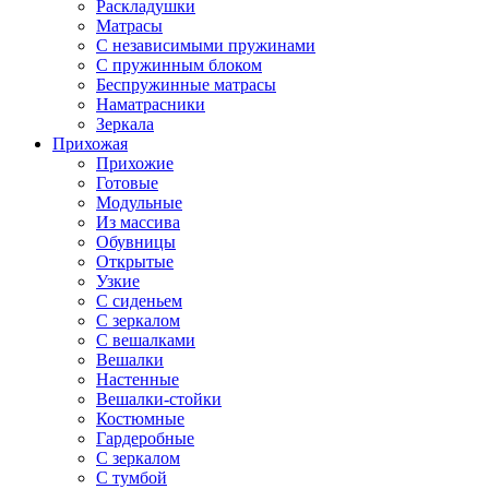
Раскладушки
Матрасы
С независимыми пружинами
С пружинным блоком
Беспружинные матрасы
Наматрасники
Зеркала
Прихожая
Прихожие
Готовые
Модульные
Из массива
Обувницы
Открытые
Узкие
С сиденьем
С зеркалом
С вешалками
Вешалки
Настенные
Вешалки-стойки
Костюмные
Гардеробные
С зеркалом
С тумбой