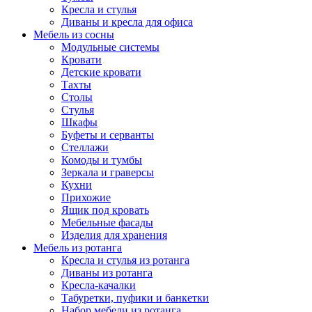
Кресла и стулья
Диваны и кресла для офиса
Мебель из сосны
Модульные системы
Кровати
Детские кровати
Тахты
Столы
Стулья
Шкафы
Буфеты и серванты
Стеллажи
Комоды и тумбы
Зеркала и граверсы
Кухни
Прихожие
Ящик под кровать
Мебельные фасады
Изделия для хранения
Мебель из ротанга
Кресла и стулья из ротанга
Диваны из ротанга
Кресла-качалки
Табуретки, пуфики и банкетки
Набор мебели из ротанга