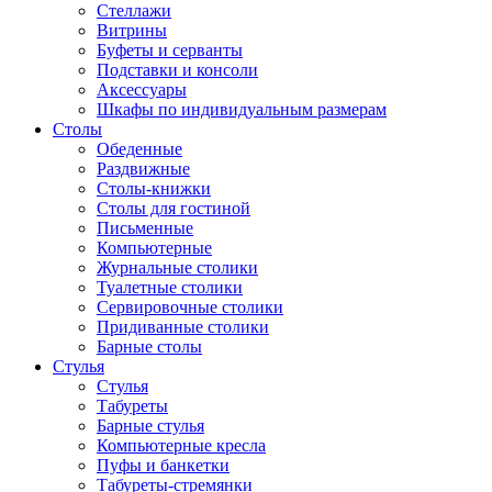
Стеллажи
Витрины
Буфеты и серванты
Подставки и консоли
Аксессуары
Шкафы по индивидуальным размерам
Столы
Обеденные
Раздвижные
Столы-книжки
Столы для гостиной
Письменные
Компьютерные
Журнальные столики
Туалетные столики
Сервировочные столики
Придиванные столики
Барные столы
Стулья
Стулья
Табуреты
Барные стулья
Компьютерные кресла
Пуфы и банкетки
Табуреты-стремянки