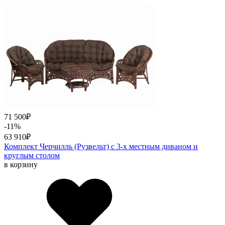
71 500
₽
-11%
63 910
₽
Комплект Черчилль (Рузвельт) с 3-х местным диваном и
круглым столом
в корзину