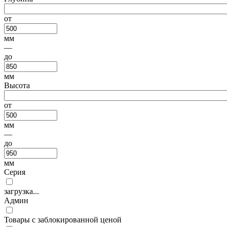
от
мм
—
до
мм
Высота
от
мм
—
до
мм
Серия
загрузка...
Админ
Товары с заблокированной ценой