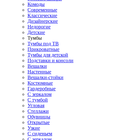
Комоды
Современные
Классические
Дизайнерские
Недорогие
Детские
Тумбы
Тумбы под ТВ
Прикроватные
Тумбы для детской
Подставки и консоли
Вешалки
Настенные
Вешалки-стойки
Костюмные
Гардеробные
С зеркалом
С тумбой
Угловая
Стеллажи
Обувницы
Открытые
Узкие
С сиденьем
С зеркалом