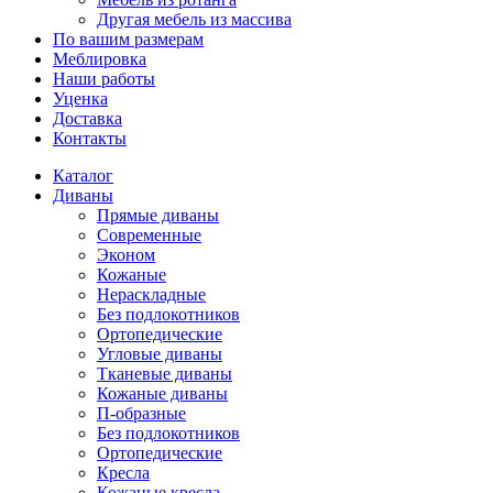
Другая мебель из массива
По вашим размерам
Меблировка
Наши работы
Уценка
Доставка
Контакты
Каталог
Диваны
Прямые диваны
Современные
Эконом
Кожаные
Нераскладные
Без подлокотников
Ортопедические
Угловые диваны
Тканевые диваны
Кожаные диваны
П-образные
Без подлокотников
Ортопедические
Кресла
Кожаные кресла