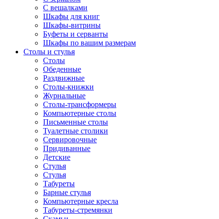
С вешалками
Шкафы для книг
Шкафы-витрины
Буфеты и серванты
Шкафы по вашим размерам
Столы и стулья
Столы
Обеденные
Раздвижные
Столы-книжки
Журнальные
Столы-трансформеры
Компьютерные столы
Письменные столы
Туалетные столики
Сервировочные
Придиванные
Детские
Стулья
Стулья
Табуреты
Барные стулья
Компьютерные кресла
Табуреты-стремянки
Скамьи