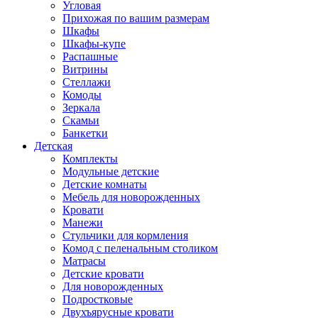
Угловая
Прихожая по вашим размерам
Шкафы
Шкафы-купе
Распашные
Витрины
Стеллажи
Комоды
Зеркала
Скамьи
Банкетки
Детская
Комплекты
Модульные детские
Детские комнаты
Мебель для новорожденных
Кровати
Манежи
Стульчики для кормления
Комод с пеленальным столиком
Матрасы
Детские кровати
Для новорожденных
Подростковые
Двухъярусные кровати