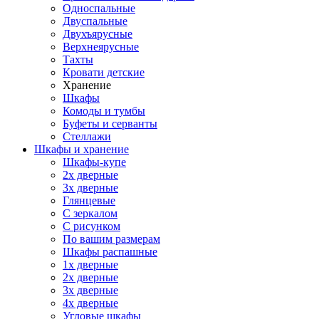
Односпальные
Двуспальные
Двухъярусные
Верхнеярусные
Тахты
Кровати детские
Хранение
Шкафы
Комоды и тумбы
Буфеты и серванты
Стеллажи
Шкафы
и хранение
Шкафы-купе
2х дверные
3х дверные
Глянцевые
С зеркалом
С рисунком
По вашим размерам
Шкафы распашные
1х дверные
2х дверные
3х дверные
4х дверные
Угловые шкафы