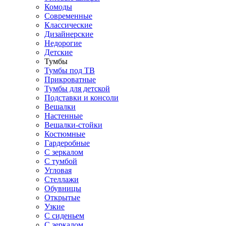
Комоды
Современные
Классические
Дизайнерские
Недорогие
Детские
Тумбы
Тумбы под ТВ
Прикроватные
Тумбы для детской
Подставки и консоли
Вешалки
Настенные
Вешалки-стойки
Костюмные
Гардеробные
С зеркалом
С тумбой
Угловая
Стеллажи
Обувницы
Открытые
Узкие
С сиденьем
С зеркалом