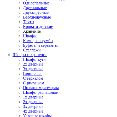
Односпальные
Двуспальные
Двухъярусные
Верхнеярусные
Тахты
Кровати детские
Хранение
Шкафы
Комоды и тумбы
Буфеты и серванты
Стеллажи
Шкафы
и хранение
Шкафы-купе
2х дверные
3х дверные
Глянцевые
С зеркалом
С рисунком
По вашим размерам
Шкафы распашные
1х дверные
2х дверные
3х дверные
4х дверные
Угловые шкафы