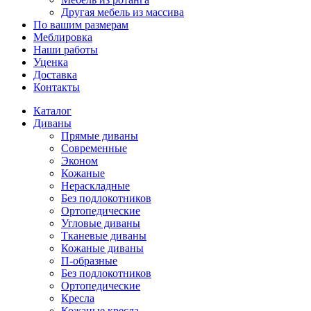
Другая мебель из массива
По вашим размерам
Меблировка
Наши работы
Уценка
Доставка
Контакты
Каталог
Диваны
Прямые диваны
Современные
Эконом
Кожаные
Нераскладные
Без подлокотников
Ортопедические
Угловые диваны
Тканевые диваны
Кожаные диваны
П-образные
Без подлокотников
Ортопедические
Кресла
Кожаные кресла