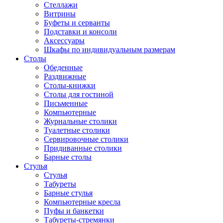
Стеллажи
Витрины
Буфеты и серванты
Подставки и консоли
Аксессуары
Шкафы по индивидуальным размерам
Столы
Обеденные
Раздвижные
Столы-книжки
Столы для гостиной
Письменные
Компьютерные
Журнальные столики
Туалетные столики
Сервировочные столики
Придиванные столики
Барные столы
Стулья
Стулья
Табуреты
Барные стулья
Компьютерные кресла
Пуфы и банкетки
Табуреты-стремянки