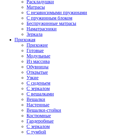
Раскладушки
Матрасы
С независимыми пружинами
С пружинным блоком
Беспружинные матрасы
Наматрасники
Зеркала
Прихожая
Прихожие
Готовые
Модульные
Из массива
Обувницы
Открытые
Узкие
С сиденьем
С зеркалом
С вешалками
Вешалки
Настенные
Вешалки-стойки
Костюмные
Гардеробные
С зеркалом
С тумбой