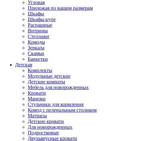
Угловая
Прихожая по вашим размерам
Шкафы
Шкафы-купе
Распашные
Витрины
Стеллажи
Комоды
Зеркала
Скамьи
Банкетки
Детская
Комплекты
Модульные детские
Детские комнаты
Мебель для новорожденных
Кровати
Манежи
Стульчики для кормления
Комод с пеленальным столиком
Матрасы
Детские кровати
Для новорожденных
Подростковые
Двухъярусные кровати