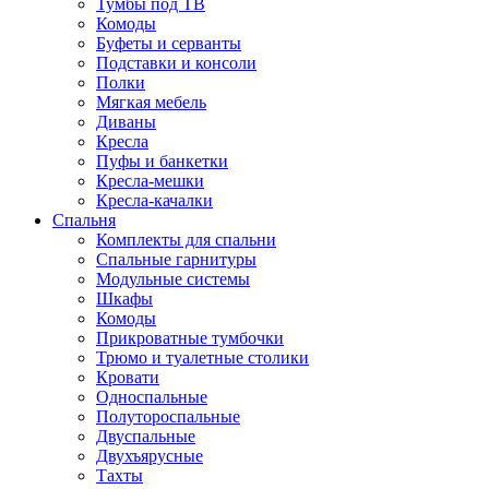
Тумбы под ТВ
Комоды
Буфеты и серванты
Подставки и консоли
Полки
Мягкая мебель
Диваны
Кресла
Пуфы и банкетки
Кресла-мешки
Кресла-качалки
Спальня
Комплекты для спальни
Спальные гарнитуры
Модульные системы
Шкафы
Комоды
Прикроватные тумбочки
Трюмо и туалетные столики
Кровати
Односпальные
Полутороспальные
Двуспальные
Двухъярусные
Тахты