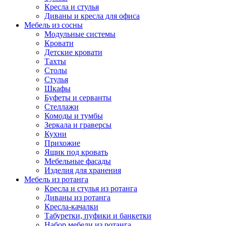
Кресла и стулья
Диваны и кресла для офиса
Мебель из сосны
Модульные системы
Кровати
Детские кровати
Тахты
Столы
Стулья
Шкафы
Буфеты и серванты
Стеллажи
Комоды и тумбы
Зеркала и граверсы
Кухни
Прихожие
Ящик под кровать
Мебельные фасады
Изделия для хранения
Мебель из ротанга
Кресла и стулья из ротанга
Диваны из ротанга
Кресла-качалки
Табуретки, пуфики и банкетки
Набор мебели из ротанга