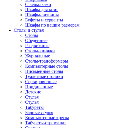
С вешалками
Шкафы для книг
Шкафы-витрины
Буфеты и серванты
Шкафы по вашим размерам
Столы и стулья
Столы
Обеденные
Раздвижные
Столы-книжки
Журнальные
Столы-трансформеры
Компьютерные столы
Письменные столы
Туалетные столики
Сервировочные
Придиванные
Детские
Стулья
Стулья
Табуреты
Барные стулья
Компьютерные кресла
Табуреты-стремянки
Скамьи