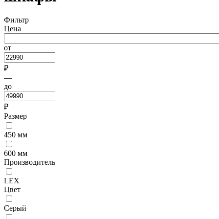
Фильтр
Цена
от
₽
—
до
₽
Размер
450 мм
600 мм
Производитель
LEX
Цвет
Серый