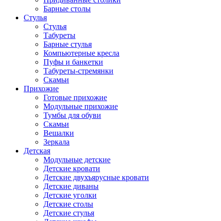
Барные столы
Стулья
Стулья
Табуреты
Барные стулья
Компьютерные кресла
Пуфы и банкетки
Табуреты-стремянки
Скамьи
Прихожие
Готовые прихожие
Модульные прихожие
Тумбы для обуви
Скамьи
Вешалки
Зеркала
Детская
Модульные детские
Детские кровати
Детские двухъярусные кровати
Детские диваны
Детские уголки
Детские столы
Детские стулья