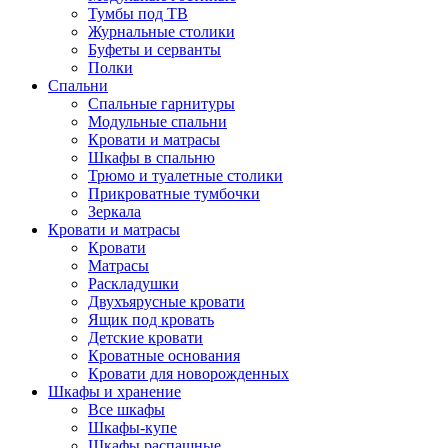
Тумбы под ТВ
Журнальные столики
Буфеты и серванты
Полки
Спальни
Спальные гарнитуры
Модульные спальни
Кровати и матрасы
Шкафы в спальню
Трюмо и туалетные столики
Прикроватные тумбочки
Зеркала
Кровати и матрасы
Кровати
Матрасы
Раскладушки
Двухъярусные кровати
Ящик под кровать
Детские кровати
Кроватные основания
Кровати для новорожденных
Шкафы и хранение
Все шкафы
Шкафы-купе
Шкафы распашные