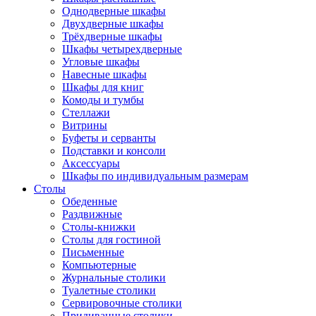
Однодверные шкафы
Двухдверные шкафы
Трёхдверные шкафы
Шкафы четырехдверные
Угловые шкафы
Навесные шкафы
Шкафы для книг
Комоды и тумбы
Стеллажи
Витрины
Буфеты и серванты
Подставки и консоли
Аксессуары
Шкафы по индивидуальным размерам
Столы
Обеденные
Раздвижные
Столы-книжки
Столы для гостиной
Письменные
Компьютерные
Журнальные столики
Туалетные столики
Сервировочные столики
Придиванные столики