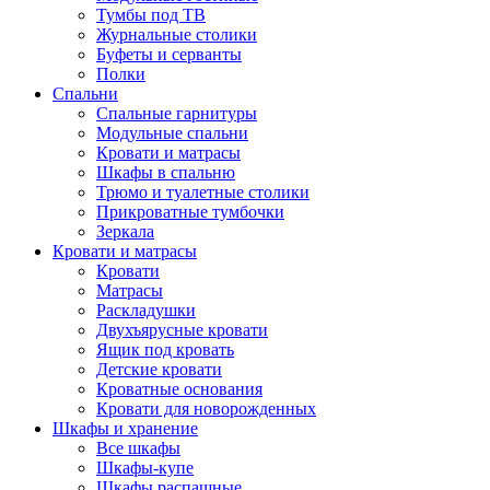
Тумбы под ТВ
Журнальные столики
Буфеты и серванты
Полки
Спальни
Спальные гарнитуры
Модульные спальни
Кровати и матрасы
Шкафы в спальню
Трюмо и туалетные столики
Прикроватные тумбочки
Зеркала
Кровати и матрасы
Кровати
Матрасы
Раскладушки
Двухъярусные кровати
Ящик под кровать
Детские кровати
Кроватные основания
Кровати для новорожденных
Шкафы и хранение
Все шкафы
Шкафы-купе
Шкафы распашные