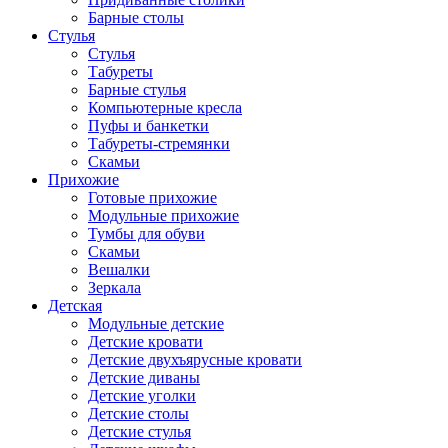
Барные столы
Стулья
Стулья
Табуреты
Барные стулья
Компьютерные кресла
Пуфы и банкетки
Табуреты-стремянки
Скамьи
Прихожие
Готовые прихожие
Модульные прихожие
Тумбы для обуви
Скамьи
Вешалки
Зеркала
Детская
Модульные детские
Детские кровати
Детские двухъярусные кровати
Детские диваны
Детские уголки
Детские столы
Детские стулья