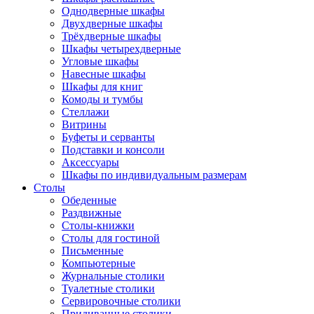
Однодверные шкафы
Двухдверные шкафы
Трёхдверные шкафы
Шкафы четырехдверные
Угловые шкафы
Навесные шкафы
Шкафы для книг
Комоды и тумбы
Стеллажи
Витрины
Буфеты и серванты
Подставки и консоли
Аксессуары
Шкафы по индивидуальным размерам
Столы
Обеденные
Раздвижные
Столы-книжки
Столы для гостиной
Письменные
Компьютерные
Журнальные столики
Туалетные столики
Сервировочные столики
Придиванные столики