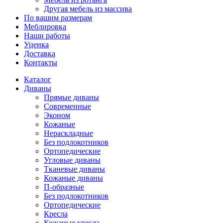
Другая мебель из массива
По вашим размерам
Меблировка
Наши работы
Уценка
Доставка
Контакты
Каталог
Диваны
Прямые диваны
Современные
Эконом
Кожаные
Нераскладные
Без подлокотников
Ортопедические
Угловые диваны
Тканевые диваны
Кожаные диваны
П-образные
Без подлокотников
Ортопедические
Кресла
Кожаные кресла