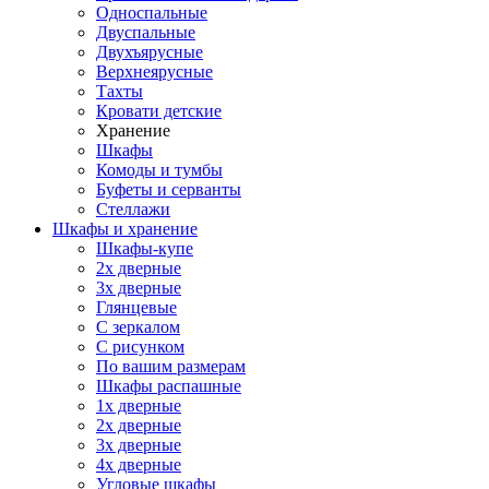
Односпальные
Двуспальные
Двухъярусные
Верхнеярусные
Тахты
Кровати детские
Хранение
Шкафы
Комоды и тумбы
Буфеты и серванты
Стеллажи
Шкафы
и хранение
Шкафы-купе
2х дверные
3х дверные
Глянцевые
С зеркалом
С рисунком
По вашим размерам
Шкафы распашные
1х дверные
2х дверные
3х дверные
4х дверные
Угловые шкафы