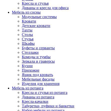
Кресла и стулья
Диваны и кресла для офиса
Мебель из сосны
Модульные системы
Кровати
Детские кровати
Тахты
Столы
Стулья
Шкафы
Буфеты и серванты
Стеллажи
Комоды и тумбы
Зеркала и граверсы
Кухни
Прихожие
Ящик под кровать
Мебельные фасады
Изделия для хранения
Мебель из ротанга
Кресла и стулья из ротанга
Диваны из ротанга
Кресла-качалки
Табуретки, пуфики и банкетки
Набор мебели из ротанга