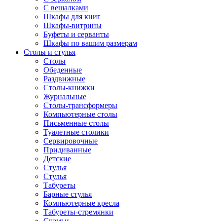
С вешалками
Шкафы для книг
Шкафы-витрины
Буфеты и серванты
Шкафы по вашим размерам
Столы и стулья
Столы
Обеденные
Раздвижные
Столы-книжки
Журнальные
Столы-трансформеры
Компьютерные столы
Письменные столы
Туалетные столики
Сервировочные
Придиванные
Детские
Стулья
Стулья
Табуреты
Барные стулья
Компьютерные кресла
Табуреты-стремянки
Скамьи