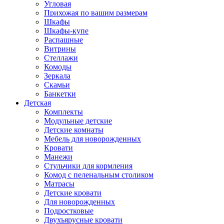
Угловая
Прихожая по вашим размерам
Шкафы
Шкафы-купе
Распашные
Витрины
Стеллажи
Комоды
Зеркала
Скамьи
Банкетки
Детская
Комплекты
Модульные детские
Детские комнаты
Мебель для новорожденных
Кровати
Манежи
Стульчики для кормления
Комод с пеленальным столиком
Матрасы
Детские кровати
Для новорожденных
Подростковые
Двухъярусные кровати