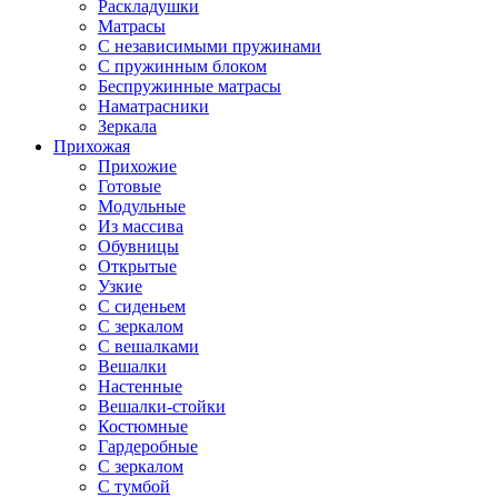
Раскладушки
Матрасы
С независимыми пружинами
С пружинным блоком
Беспружинные матрасы
Наматрасники
Зеркала
Прихожая
Прихожие
Готовые
Модульные
Из массива
Обувницы
Открытые
Узкие
С сиденьем
С зеркалом
С вешалками
Вешалки
Настенные
Вешалки-стойки
Костюмные
Гардеробные
С зеркалом
С тумбой