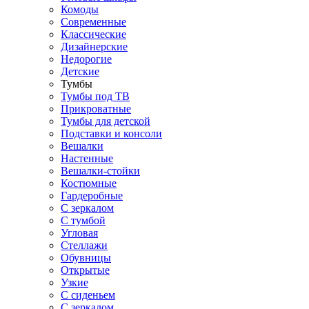
Комоды
Современные
Классические
Дизайнерские
Недорогие
Детские
Тумбы
Тумбы под ТВ
Прикроватные
Тумбы для детской
Подставки и консоли
Вешалки
Настенные
Вешалки-стойки
Костюмные
Гардеробные
С зеркалом
С тумбой
Угловая
Стеллажи
Обувницы
Открытые
Узкие
С сиденьем
С зеркалом