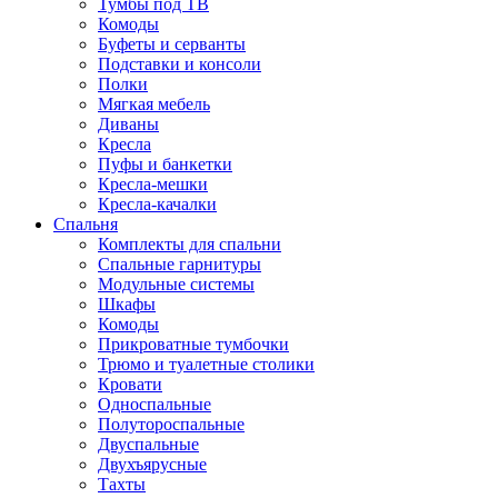
Тумбы под ТВ
Комоды
Буфеты и серванты
Подставки и консоли
Полки
Мягкая мебель
Диваны
Кресла
Пуфы и банкетки
Кресла-мешки
Кресла-качалки
Спальня
Комплекты для спальни
Спальные гарнитуры
Модульные системы
Шкафы
Комоды
Прикроватные тумбочки
Трюмо и туалетные столики
Кровати
Односпальные
Полутороспальные
Двуспальные
Двухъярусные
Тахты