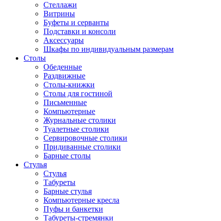
Стеллажи
Витрины
Буфеты и серванты
Подставки и консоли
Аксессуары
Шкафы по индивидуальным размерам
Столы
Обеденные
Раздвижные
Столы-книжки
Столы для гостиной
Письменные
Компьютерные
Журнальные столики
Туалетные столики
Сервировочные столики
Придиванные столики
Барные столы
Стулья
Стулья
Табуреты
Барные стулья
Компьютерные кресла
Пуфы и банкетки
Табуреты-стремянки