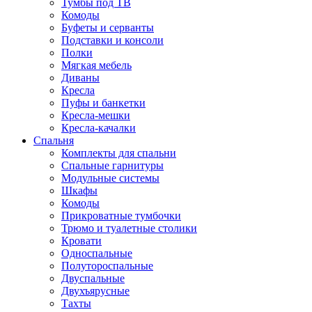
Тумбы под ТВ
Комоды
Буфеты и серванты
Подставки и консоли
Полки
Мягкая мебель
Диваны
Кресла
Пуфы и банкетки
Кресла-мешки
Кресла-качалки
Спальня
Комплекты для спальни
Спальные гарнитуры
Модульные системы
Шкафы
Комоды
Прикроватные тумбочки
Трюмо и туалетные столики
Кровати
Односпальные
Полутороспальные
Двуспальные
Двухъярусные
Тахты