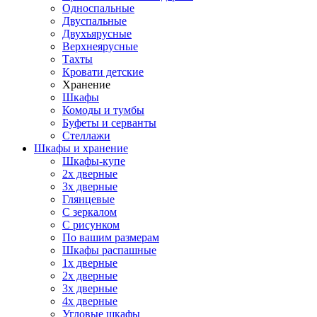
Односпальные
Двуспальные
Двухъярусные
Верхнеярусные
Тахты
Кровати детские
Хранение
Шкафы
Комоды и тумбы
Буфеты и серванты
Стеллажи
Шкафы
и хранение
Шкафы-купе
2х дверные
3х дверные
Глянцевые
С зеркалом
С рисунком
По вашим размерам
Шкафы распашные
1х дверные
2х дверные
3х дверные
4х дверные
Угловые шкафы