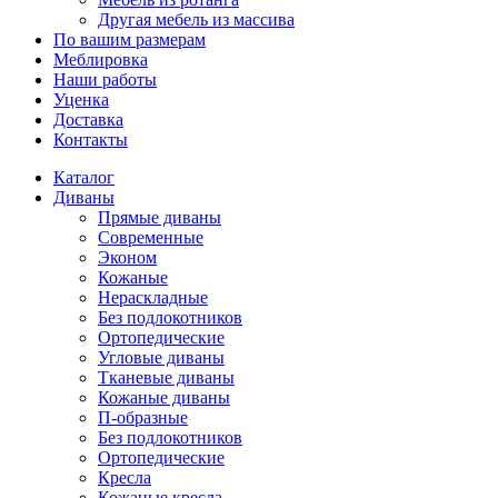
Другая мебель из массива
По вашим размерам
Меблировка
Наши работы
Уценка
Доставка
Контакты
Каталог
Диваны
Прямые диваны
Современные
Эконом
Кожаные
Нераскладные
Без подлокотников
Ортопедические
Угловые диваны
Тканевые диваны
Кожаные диваны
П-образные
Без подлокотников
Ортопедические
Кресла
Кожаные кресла