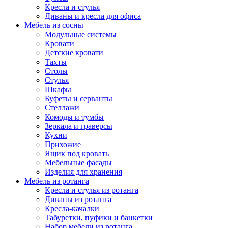
Кресла и стулья
Диваны и кресла для офиса
Мебель из сосны
Модульные системы
Кровати
Детские кровати
Тахты
Столы
Стулья
Шкафы
Буфеты и серванты
Стеллажи
Комоды и тумбы
Зеркала и граверсы
Кухни
Прихожие
Ящик под кровать
Мебельные фасады
Изделия для хранения
Мебель из ротанга
Кресла и стулья из ротанга
Диваны из ротанга
Кресла-качалки
Табуретки, пуфики и банкетки
Набор мебели из ротанга