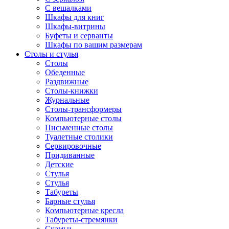
С вешалками
Шкафы для книг
Шкафы-витрины
Буфеты и серванты
Шкафы по вашим размерам
Столы и стулья
Столы
Обеденные
Раздвижные
Столы-книжки
Журнальные
Столы-трансформеры
Компьютерные столы
Письменные столы
Туалетные столики
Сервировочные
Придиванные
Детские
Стулья
Стулья
Табуреты
Барные стулья
Компьютерные кресла
Табуреты-стремянки
Скамьи