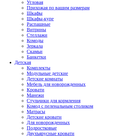
Угловая
Прихожая по вашим размерам
Шкафы
Шкафы-купе
Распашные
Витрины
Стеллажи
Комоды
Зеркала
Скамьи
Банкетки
Детская
Комплекты
Модульные детские
Детские комнаты
Мебель для новорожденных
Кровати
Манежи
Стульчики для кормления
Комод с пеленальным столиком
Матрасы
Детские кровати
Для новорожденных
Подростковые
Двухъярусные кровати