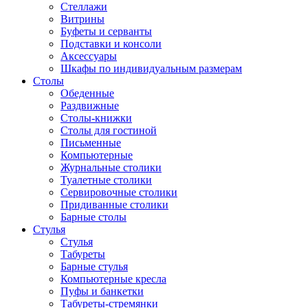
Стеллажи
Витрины
Буфеты и серванты
Подставки и консоли
Аксессуары
Шкафы по индивидуальным размерам
Столы
Обеденные
Раздвижные
Столы-книжки
Столы для гостиной
Письменные
Компьютерные
Журнальные столики
Туалетные столики
Сервировочные столики
Придиванные столики
Барные столы
Стулья
Стулья
Табуреты
Барные стулья
Компьютерные кресла
Пуфы и банкетки
Табуреты-стремянки