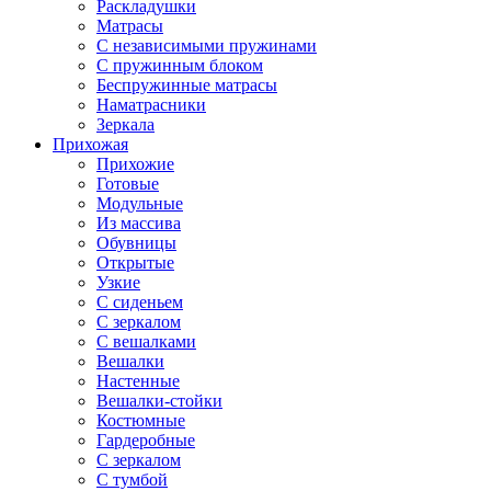
Раскладушки
Матрасы
С независимыми пружинами
С пружинным блоком
Беспружинные матрасы
Наматрасники
Зеркала
Прихожая
Прихожие
Готовые
Модульные
Из массива
Обувницы
Открытые
Узкие
С сиденьем
С зеркалом
С вешалками
Вешалки
Настенные
Вешалки-стойки
Костюмные
Гардеробные
С зеркалом
С тумбой