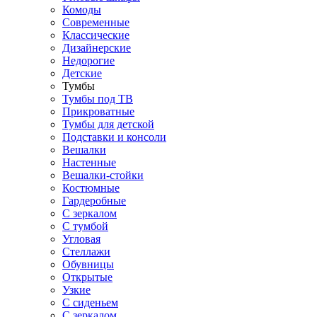
Комоды
Современные
Классические
Дизайнерские
Недорогие
Детские
Тумбы
Тумбы под ТВ
Прикроватные
Тумбы для детской
Подставки и консоли
Вешалки
Настенные
Вешалки-стойки
Костюмные
Гардеробные
С зеркалом
С тумбой
Угловая
Стеллажи
Обувницы
Открытые
Узкие
С сиденьем
С зеркалом