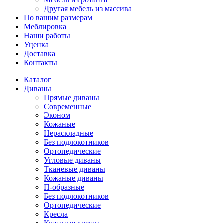
Другая мебель из массива
По вашим размерам
Меблировка
Наши работы
Уценка
Доставка
Контакты
Каталог
Диваны
Прямые диваны
Современные
Эконом
Кожаные
Нераскладные
Без подлокотников
Ортопедические
Угловые диваны
Тканевые диваны
Кожаные диваны
П-образные
Без подлокотников
Ортопедические
Кресла
Кожаные кресла