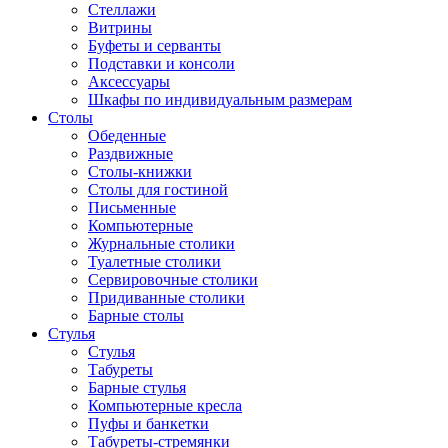
Стеллажи
Витрины
Буфеты и серванты
Подставки и консоли
Аксессуары
Шкафы по индивидуальным размерам
Столы
Обеденные
Раздвижные
Столы-книжки
Столы для гостиной
Письменные
Компьютерные
Журнальные столики
Туалетные столики
Сервировочные столики
Придиванные столики
Барные столы
Стулья
Стулья
Табуреты
Барные стулья
Компьютерные кресла
Пуфы и банкетки
Табуреты-стремянки