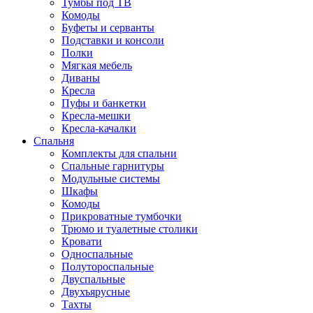
Тумбы под ТВ
Комоды
Буфеты и серванты
Подставки и консоли
Полки
Мягкая мебель
Диваны
Кресла
Пуфы и банкетки
Кресла-мешки
Кресла-качалки
Спальня
Комплекты для спальни
Спальные гарнитуры
Модульные системы
Шкафы
Комоды
Прикроватные тумбочки
Трюмо и туалетные столики
Кровати
Односпальные
Полутороспальные
Двуспальные
Двухъярусные
Тахты