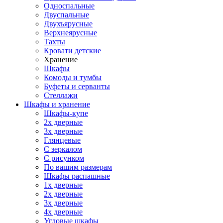
Односпальные
Двуспальные
Двухъярусные
Верхнеярусные
Тахты
Кровати детские
Хранение
Шкафы
Комоды и тумбы
Буфеты и серванты
Стеллажи
Шкафы
и хранение
Шкафы-купе
2х дверные
3х дверные
Глянцевые
С зеркалом
С рисунком
По вашим размерам
Шкафы распашные
1х дверные
2х дверные
3х дверные
4х дверные
Угловые шкафы