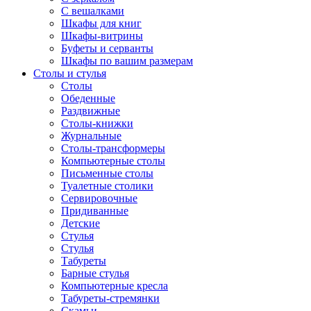
С вешалками
Шкафы для книг
Шкафы-витрины
Буфеты и серванты
Шкафы по вашим размерам
Столы и стулья
Столы
Обеденные
Раздвижные
Столы-книжки
Журнальные
Столы-трансформеры
Компьютерные столы
Письменные столы
Туалетные столики
Сервировочные
Придиванные
Детские
Стулья
Стулья
Табуреты
Барные стулья
Компьютерные кресла
Табуреты-стремянки
Скамьи