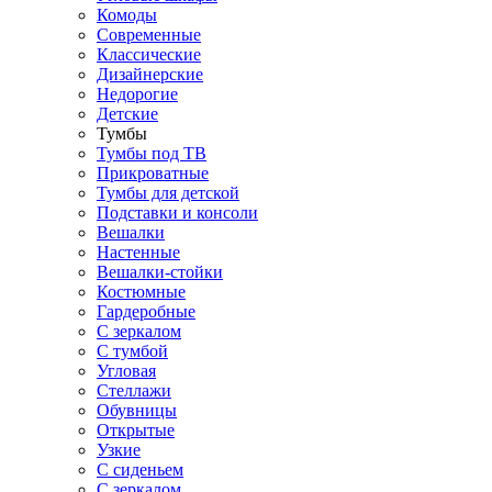
Комоды
Современные
Классические
Дизайнерские
Недорогие
Детские
Тумбы
Тумбы под ТВ
Прикроватные
Тумбы для детской
Подставки и консоли
Вешалки
Настенные
Вешалки-стойки
Костюмные
Гардеробные
С зеркалом
С тумбой
Угловая
Стеллажи
Обувницы
Открытые
Узкие
С сиденьем
С зеркалом