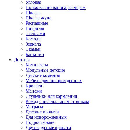
Угловая
Прихожая по вашим размерам
Шкафы
Шкафы-купе
Распашные
Витрины
Стеллажи
Комоды
Зеркала
Скамьи
Банкетки
Детская
Комплекты
Модульные детские
Детские комнаты
Мебель для новорожденных
Кровати
Манежи
Стульчики для кормления
Комод с пеленальным столиком
Матрасы
Детские кровати
Для новорожденных
Подростковые
Двухъярусные кровати