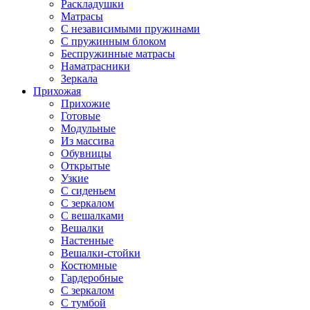
Раскладушки
Матрасы
С независимыми пружинами
С пружинным блоком
Беспружинные матрасы
Наматрасники
Зеркала
Прихожая
Прихожие
Готовые
Модульные
Из массива
Обувницы
Открытые
Узкие
С сиденьем
С зеркалом
С вешалками
Вешалки
Настенные
Вешалки-стойки
Костюмные
Гардеробные
С зеркалом
С тумбой