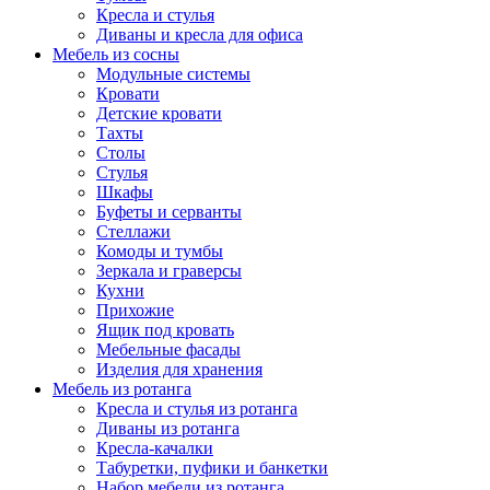
Кресла и стулья
Диваны и кресла для офиса
Мебель из сосны
Модульные системы
Кровати
Детские кровати
Тахты
Столы
Стулья
Шкафы
Буфеты и серванты
Стеллажи
Комоды и тумбы
Зеркала и граверсы
Кухни
Прихожие
Ящик под кровать
Мебельные фасады
Изделия для хранения
Мебель из ротанга
Кресла и стулья из ротанга
Диваны из ротанга
Кресла-качалки
Табуретки, пуфики и банкетки
Набор мебели из ротанга