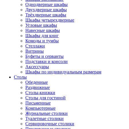
Однодверные шкафы
Двухдверные шкафы
Трёхдверные шкафы
Шкафы четырехдверные
Угловые шкафы
Навесные шкафы
Шкафы для книг
Комоды и тумбы
Стеллажи
Витрины
Буфеты и серванты
Подставки и консоли
Аксессуары
Шкафы по индивидуальным размерам
Столы
Обеденные
Раздвижные
Столы-книжки
Столы для гостиной
Письменные
Компьютерные
Журнальные столики
Туалетные столики
Сервировочные столики
Придиванные столики