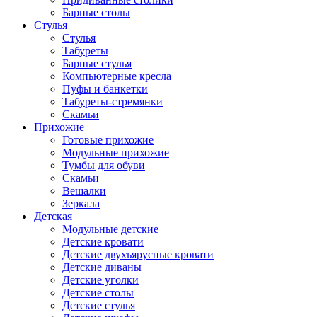
Барные столы
Стулья
Стулья
Табуреты
Барные стулья
Компьютерные кресла
Пуфы и банкетки
Табуреты-стремянки
Скамьи
Прихожие
Готовые прихожие
Модульные прихожие
Тумбы для обуви
Скамьи
Вешалки
Зеркала
Детская
Модульные детские
Детские кровати
Детские двухъярусные кровати
Детские диваны
Детские уголки
Детские столы
Детские стулья