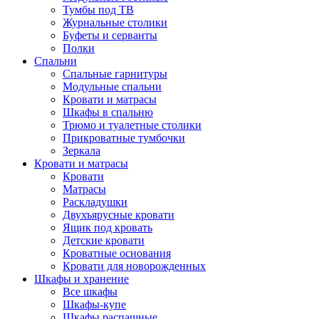
Тумбы под ТВ
Журнальные столики
Буфеты и серванты
Полки
Спальни
Спальные гарнитуры
Модульные спальни
Кровати и матрасы
Шкафы в спальню
Трюмо и туалетные столики
Прикроватные тумбочки
Зеркала
Кровати и матрасы
Кровати
Матрасы
Раскладушки
Двухъярусные кровати
Ящик под кровать
Детские кровати
Кроватные основания
Кровати для новорожденных
Шкафы и хранение
Все шкафы
Шкафы-купе
Шкафы распашные