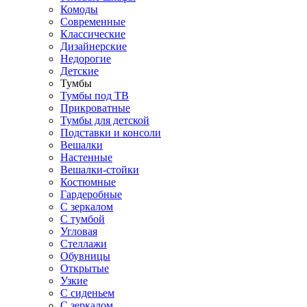
Комоды
Современные
Классические
Дизайнерские
Недорогие
Детские
Тумбы
Тумбы под ТВ
Прикроватные
Тумбы для детской
Подставки и консоли
Вешалки
Настенные
Вешалки-стойки
Костюмные
Гардеробные
С зеркалом
С тумбой
Угловая
Стеллажи
Обувницы
Открытые
Узкие
С сиденьем
С зеркалом