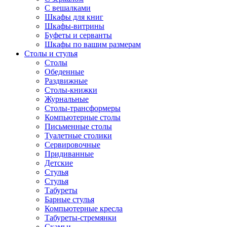
С вешалками
Шкафы для книг
Шкафы-витрины
Буфеты и серванты
Шкафы по вашим размерам
Столы и стулья
Столы
Обеденные
Раздвижные
Столы-книжки
Журнальные
Столы-трансформеры
Компьютерные столы
Письменные столы
Туалетные столики
Сервировочные
Придиванные
Детские
Стулья
Стулья
Табуреты
Барные стулья
Компьютерные кресла
Табуреты-стремянки
Скамьи