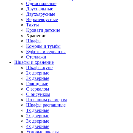
Односпальные
Двуспальные
Двухъярусные
Верхнеярусные
Тахты
Кровати детские
Хранение
Шкафы
Комоды и тумбы
Буфеты и серванты
Стеллажи
Шкафы
и хранение
Шкафы-купе
2х дверные
3х дверные
Глянцевые
С зеркалом
С рисунком
По вашим размерам
Шкафы распашные
1х дверные
2х дверные
3х дверные
4х дверные
Угловые шкафы