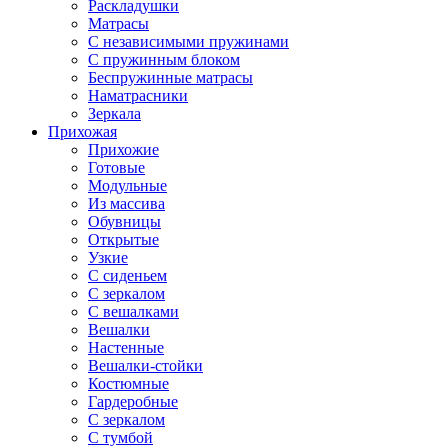
Раскладушки
Матрасы
С независимыми пружинами
С пружинным блоком
Беспружинные матрасы
Наматрасники
Зеркала
Прихожая
Прихожие
Готовые
Модульные
Из массива
Обувницы
Открытые
Узкие
С сиденьем
С зеркалом
С вешалками
Вешалки
Настенные
Вешалки-стойки
Костюмные
Гардеробные
С зеркалом
С тумбой