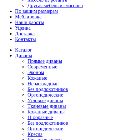
Другая мебель из массива
По вашим размерам
Меблировка
Наши работы
Уценка
Доставка
Контакты
Каталог
Диваны
Прямые диваны
Современные
Эконом
Кожаные
Нераскладные
Без подлокотников
Ортопедические
Угловые диваны
Тканевые диваны
Кожаные диваны
П-образные
Без подлокотников
Ортопедические
Кресла
Кожаные кресла