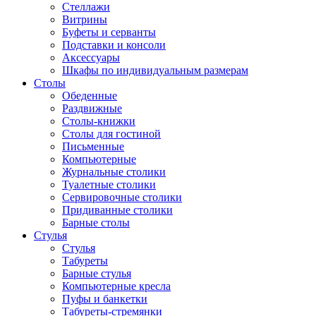
Стеллажи
Витрины
Буфеты и серванты
Подставки и консоли
Аксессуары
Шкафы по индивидуальным размерам
Столы
Обеденные
Раздвижные
Столы-книжки
Столы для гостиной
Письменные
Компьютерные
Журнальные столики
Туалетные столики
Сервировочные столики
Придиванные столики
Барные столы
Стулья
Стулья
Табуреты
Барные стулья
Компьютерные кресла
Пуфы и банкетки
Табуреты-стремянки