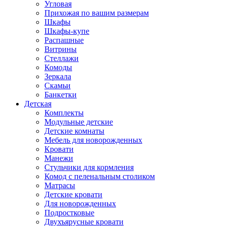
Угловая
Прихожая по вашим размерам
Шкафы
Шкафы-купе
Распашные
Витрины
Стеллажи
Комоды
Зеркала
Скамьи
Банкетки
Детская
Комплекты
Модульные детские
Детские комнаты
Мебель для новорожденных
Кровати
Манежи
Стульчики для кормления
Комод с пеленальным столиком
Матрасы
Детские кровати
Для новорожденных
Подростковые
Двухъярусные кровати