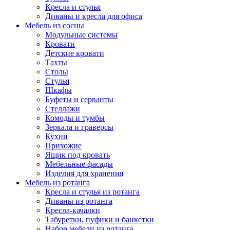
Кресла и стулья
Диваны и кресла для офиса
Мебель из сосны
Модульные системы
Кровати
Детские кровати
Тахты
Столы
Стулья
Шкафы
Буфеты и серванты
Стеллажи
Комоды и тумбы
Зеркала и граверсы
Кухни
Прихожие
Ящик под кровать
Мебельные фасады
Изделия для хранения
Мебель из ротанга
Кресла и стулья из ротанга
Диваны из ротанга
Кресла-качалки
Табуретки, пуфики и банкетки
Набор мебели из ротанга