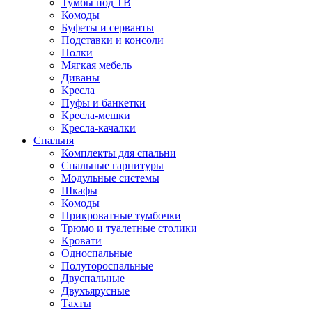
Тумбы под ТВ
Комоды
Буфеты и серванты
Подставки и консоли
Полки
Мягкая мебель
Диваны
Кресла
Пуфы и банкетки
Кресла-мешки
Кресла-качалки
Спальня
Комплекты для спальни
Спальные гарнитуры
Модульные системы
Шкафы
Комоды
Прикроватные тумбочки
Трюмо и туалетные столики
Кровати
Односпальные
Полутороспальные
Двуспальные
Двухъярусные
Тахты