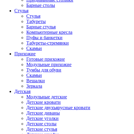
Барные столы
Стулья
Стулья
Табуреты
Барные стулья
Компьютерные кресла
Пуфы и банкетки
Табуреты-стремянки
Скамьи
Прихожие
Готовые прихожие
Модульные прихожие
Тумбы для обуви
Скамьи
Вешалки
Зеркала
Детская
Модульные детские
Детские кровати
Детские двухъярусные кровати
Детские диваны
Детские уголки
Детские столы
Детские стулья