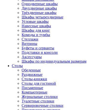
Однодверные шкафы
Двухдверные шкафы
Трёхдверные шкафы
Шкафы четырехдверные
Угловые шкафы
Навесные шкафы
Шкафы для книг
Комоды и тумбы
Стеллажи
Витрины
Буфеты и серванты
Подставки и консоли
Аксессуары
Шкафы по индивидуальным размерам
Столы
Обеденные
Раздвижные
Столы-книжки
Столы для гостиной
Письменные
Компьютерные
Журнальные столики
Туалетные столики
Сервировочные столики
Придиванные столики