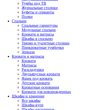
Тумбы под ТВ
Журнальные столики
Буфеты и серванты
Полки
Спальни
Спальные гарнитуры
Модульные спальни
Кровати и матрасы
Шкафы в спальню
Трюмо и туалетные столики
Прикроватные тумбочки
Зеркала
Кровати и матрасы
Кровати
Матрасы
Раскладушки
Двухъярусные кровати
Ящик под кровать
Детские кровати
Кроватные основания
Кровати для новорожденных
Шкафы и хранение
Все шкафы
Шкафы-купе
Шкафы распашные