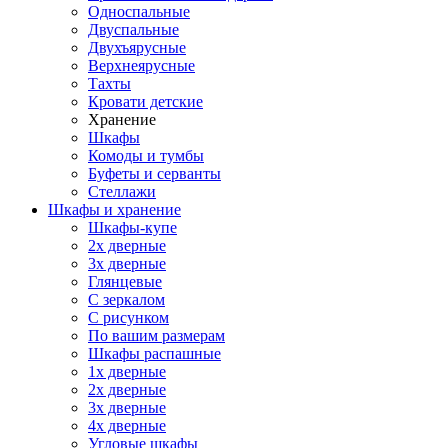
Односпальные
Двуспальные
Двухъярусные
Верхнеярусные
Тахты
Кровати детские
Хранение
Шкафы
Комоды и тумбы
Буфеты и серванты
Стеллажи
Шкафы
и хранение
Шкафы-купе
2х дверные
3х дверные
Глянцевые
С зеркалом
С рисунком
По вашим размерам
Шкафы распашные
1х дверные
2х дверные
3х дверные
4х дверные
Угловые шкафы