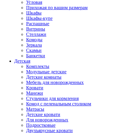
Угловая
Прихожая по вашим размерам
Шкафы
Шкафы-купе
Распашные
Витрины
Стеллажи
Комоды
Зеркала
Скамьи
Банкетки
Детская
Комплекты
Модульные детские
Детские комнаты
Мебель для новорожденных
Кровати
Манежи
Стульчики для кормления
Комод с пеленальным столиком
Матрасы
Детские кровати
Для новорожденных
Подростковые
Двухъярусные кровати