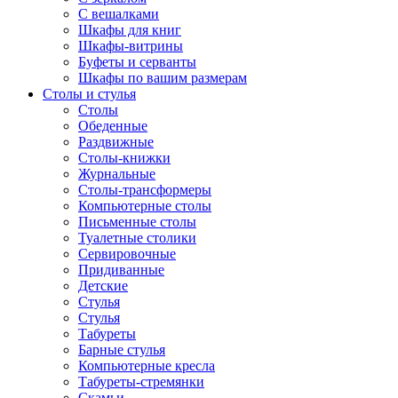
С вешалками
Шкафы для книг
Шкафы-витрины
Буфеты и серванты
Шкафы по вашим размерам
Столы и стулья
Столы
Обеденные
Раздвижные
Столы-книжки
Журнальные
Столы-трансформеры
Компьютерные столы
Письменные столы
Туалетные столики
Сервировочные
Придиванные
Детские
Стулья
Стулья
Табуреты
Барные стулья
Компьютерные кресла
Табуреты-стремянки
Скамьи