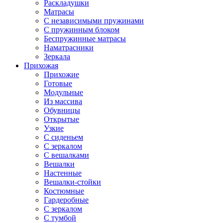
Раскладушки
Матрасы
С независимыми пружинами
С пружинным блоком
Беспружинные матрасы
Наматрасники
Зеркала
Прихожая
Прихожие
Готовые
Модульные
Из массива
Обувницы
Открытые
Узкие
С сиденьем
С зеркалом
С вешалками
Вешалки
Настенные
Вешалки-стойки
Костюмные
Гардеробные
С зеркалом
С тумбой