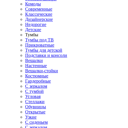
Комоды
Современные
Классические
Дизайнерские
Недорогие
Детские
Тумбы
Тумбы под ТВ
Прикроватные
Тумбы для детской
Подставки и консоли
Вешалки
Настенные
Вешалки-стойки
Костюмные
Гардеробные
С зеркалом
С тумбой
Угловая
Стеллажи
Обувницы
Открытые
Узкие
С сиденьем
С зеркалом