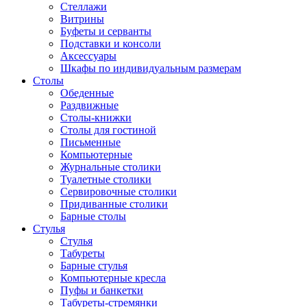
Стеллажи
Витрины
Буфеты и серванты
Подставки и консоли
Аксессуары
Шкафы по индивидуальным размерам
Столы
Обеденные
Раздвижные
Столы-книжки
Столы для гостиной
Письменные
Компьютерные
Журнальные столики
Туалетные столики
Сервировочные столики
Придиванные столики
Барные столы
Стулья
Стулья
Табуреты
Барные стулья
Компьютерные кресла
Пуфы и банкетки
Табуреты-стремянки