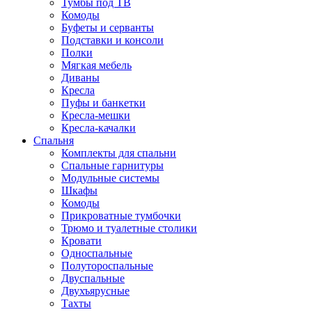
Тумбы под ТВ
Комоды
Буфеты и серванты
Подставки и консоли
Полки
Мягкая мебель
Диваны
Кресла
Пуфы и банкетки
Кресла-мешки
Кресла-качалки
Спальня
Комплекты для спальни
Спальные гарнитуры
Модульные системы
Шкафы
Комоды
Прикроватные тумбочки
Трюмо и туалетные столики
Кровати
Односпальные
Полутороспальные
Двуспальные
Двухъярусные
Тахты