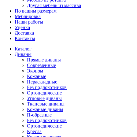
Другая мебель из массива
По вашим размерам
Меблировка
Наши работы
Уценка
Доставка
Контакты
Каталог
Диваны
Прямые диваны
Современные
Эконом
Кожаные
Нераскладные
Без подлокотников
Ортопедические
Угловые диваны
Тканевые диваны
Кожаные диваны
П-образные
Без подлокотников
Ортопедические
Кресла
Кожаные кресла