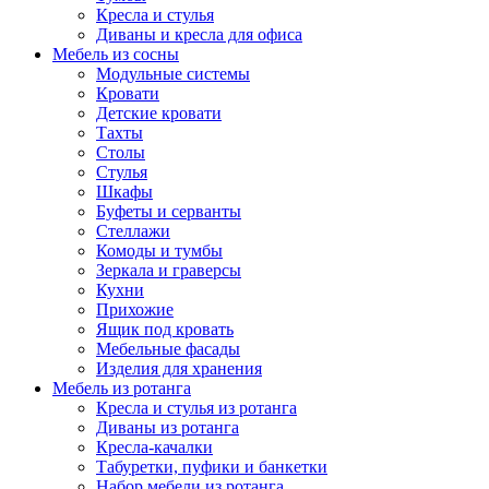
Кресла и стулья
Диваны и кресла для офиса
Мебель из сосны
Модульные системы
Кровати
Детские кровати
Тахты
Столы
Стулья
Шкафы
Буфеты и серванты
Стеллажи
Комоды и тумбы
Зеркала и граверсы
Кухни
Прихожие
Ящик под кровать
Мебельные фасады
Изделия для хранения
Мебель из ротанга
Кресла и стулья из ротанга
Диваны из ротанга
Кресла-качалки
Табуретки, пуфики и банкетки
Набор мебели из ротанга