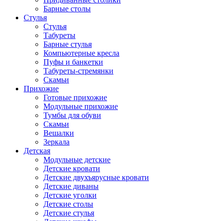
Барные столы
Стулья
Стулья
Табуреты
Барные стулья
Компьютерные кресла
Пуфы и банкетки
Табуреты-стремянки
Скамьи
Прихожие
Готовые прихожие
Модульные прихожие
Тумбы для обуви
Скамьи
Вешалки
Зеркала
Детская
Модульные детские
Детские кровати
Детские двухъярусные кровати
Детские диваны
Детские уголки
Детские столы
Детские стулья