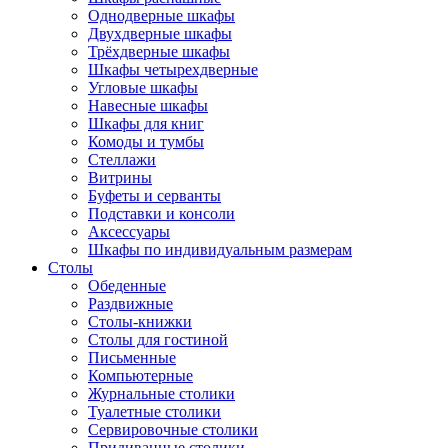
Однодверные шкафы
Двухдверные шкафы
Трёхдверные шкафы
Шкафы четырехдверные
Угловые шкафы
Навесные шкафы
Шкафы для книг
Комоды и тумбы
Стеллажи
Витрины
Буфеты и серванты
Подставки и консоли
Аксессуары
Шкафы по индивидуальным размерам
Столы
Обеденные
Раздвижные
Столы-книжки
Столы для гостиной
Письменные
Компьютерные
Журнальные столики
Туалетные столики
Сервировочные столики
Придиванные столики