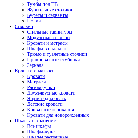
Тумбы под ТВ
Журнальные столики
Буфеты и серванты
Полки
Спальни
Спальные гарнитуры
Модульные спальни
Кровати и матрасы
Шкафы в спальню
Трюмо и туалетные столики
Прикроватные тумбочки
Зеркала
Кровати и матрасы
Кровати
Матрасы
Раскладушки
Двухъярусные кровати
Ящик под кровать
Детские кровати
Кроватные основания
Кровати для новорожденных
Шкафы и хранение
Все шкафы
Шкафы-купе
Шкафы распашные