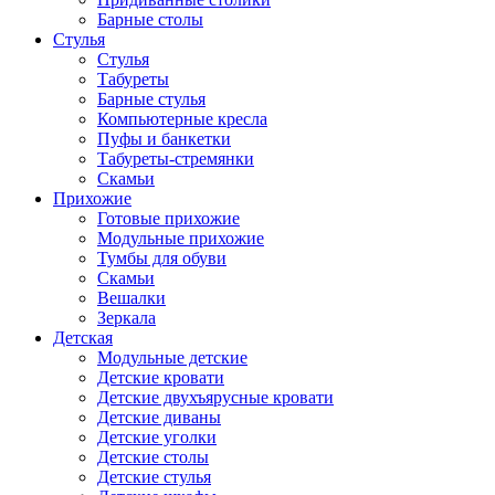
Барные столы
Стулья
Стулья
Табуреты
Барные стулья
Компьютерные кресла
Пуфы и банкетки
Табуреты-стремянки
Скамьи
Прихожие
Готовые прихожие
Модульные прихожие
Тумбы для обуви
Скамьи
Вешалки
Зеркала
Детская
Модульные детские
Детские кровати
Детские двухъярусные кровати
Детские диваны
Детские уголки
Детские столы
Детские стулья