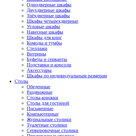
Однодверные шкафы
Двухдверные шкафы
Трёхдверные шкафы
Шкафы четырехдверные
Угловые шкафы
Навесные шкафы
Шкафы для книг
Комоды и тумбы
Стеллажи
Витрины
Буфеты и серванты
Подставки и консоли
Аксессуары
Шкафы по индивидуальным размерам
Столы
Обеденные
Раздвижные
Столы-книжки
Столы для гостиной
Письменные
Компьютерные
Журнальные столики
Туалетные столики
Сервировочные столики
Придиванные столики