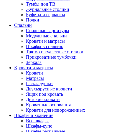
Тумбы под ТВ
Журнальные столики
Буфеты и серванты
Полки
Спальни
Спальные гарнитуры
Модульные спальни
Кровати и матрасы
Шкафы в спальню
Трюмо и туалетные столики
Прикроватные тумбочки
Зеркала
Кровати и матрасы
Кровати
Матрасы
Раскладушки
Двухъярусные кровати
Ящик под кровать
Детские кровати
Кроватные основания
Кровати для новорожденных
Шкафы и хранение
Все шкафы
Шкафы-купе
Шкафы распашные