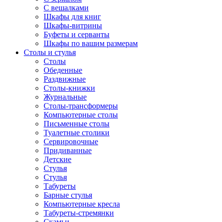
С вешалками
Шкафы для книг
Шкафы-витрины
Буфеты и серванты
Шкафы по вашим размерам
Столы и стулья
Столы
Обеденные
Раздвижные
Столы-книжки
Журнальные
Столы-трансформеры
Компьютерные столы
Письменные столы
Туалетные столики
Сервировочные
Придиванные
Детские
Стулья
Стулья
Табуреты
Барные стулья
Компьютерные кресла
Табуреты-стремянки
Скамьи