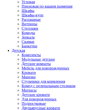
Угловая
Прихожая по вашим размерам
Шкафы
Шкафы-купе
Распашные
Витрины
Стеллажи
Комоды
Зеркала
Скамьи
Банкетки
Детская
Комплекты
Модульные детские
Детские комнаты
Мебель для новорожденных
Кровати
Манежи
Стульчики для кормления
Комод с пеленальным столиком
Матрасы
Детские кровати
Для новорожденных
Подростковые
Двухъярусные кровати