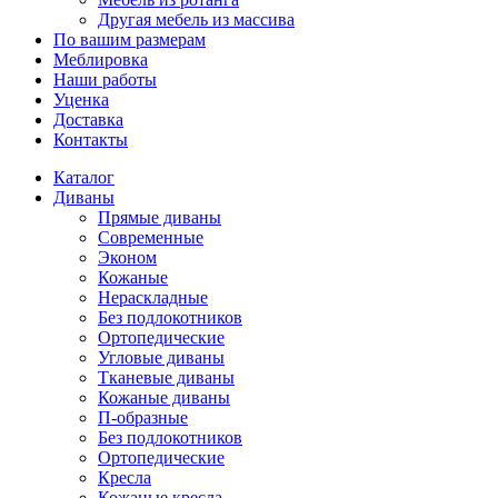
Другая мебель из массива
По вашим размерам
Меблировка
Наши работы
Уценка
Доставка
Контакты
Каталог
Диваны
Прямые диваны
Современные
Эконом
Кожаные
Нераскладные
Без подлокотников
Ортопедические
Угловые диваны
Тканевые диваны
Кожаные диваны
П-образные
Без подлокотников
Ортопедические
Кресла
Кожаные кресла