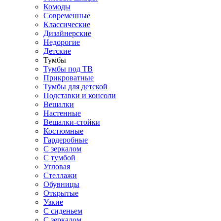
Комоды
Современные
Классические
Дизайнерские
Недорогие
Детские
Тумбы
Тумбы под ТВ
Прикроватные
Тумбы для детской
Подставки и консоли
Вешалки
Настенные
Вешалки-стойки
Костюмные
Гардеробные
С зеркалом
С тумбой
Угловая
Стеллажи
Обувницы
Открытые
Узкие
С сиденьем
С зеркалом