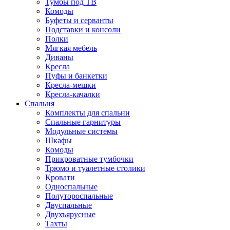
Тумбы под ТВ
Комоды
Буфеты и серванты
Подставки и консоли
Полки
Мягкая мебель
Диваны
Кресла
Пуфы и банкетки
Кресла-мешки
Кресла-качалки
Спальня
Комплекты для спальни
Спальные гарнитуры
Модульные системы
Шкафы
Комоды
Прикроватные тумбочки
Трюмо и туалетные столики
Кровати
Односпальные
Полутороспальные
Двуспальные
Двухъярусные
Тахты