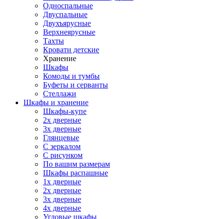
Односпальные
Двуспальные
Двухъярусные
Верхнеярусные
Тахты
Кровати детские
Хранение
Шкафы
Комоды и тумбы
Буфеты и серванты
Стеллажи
Шкафы
и хранение
Шкафы-купе
2х дверные
3х дверные
Глянцевые
С зеркалом
С рисунком
По вашим размерам
Шкафы распашные
1х дверные
2х дверные
3х дверные
4х дверные
Угловые шкафы