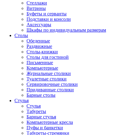
Стеллажи
Витрины
Буфеты и серванты
Подставки и консоли
Аксессуары
Шкафы по индивидуальным размерам
Столы
Обеденные
Раздвижные
Столы-книжки
Столы для гостиной
Письменные
Компьютерные
Журнальные столики
Туалетные столики
Сервировочные столики
Придиванные столики
Барные столы
Стулья
Стулья
Табуреты
Барные стулья
Компьютерные кресла
Пуфы и банкетки
Табуреты-стремянки