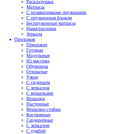
Раскладушки
Матрасы
С независимыми пружинами
С пружинным блоком
Беспружинные матрасы
Наматрасники
Зеркала
Прихожая
Прихожие
Готовые
Модульные
Из массива
Обувницы
Открытые
Узкие
С сиденьем
С зеркалом
С вешалками
Вешалки
Настенные
Вешалки-стойки
Костюмные
Гардеробные
С зеркалом
С тумбой