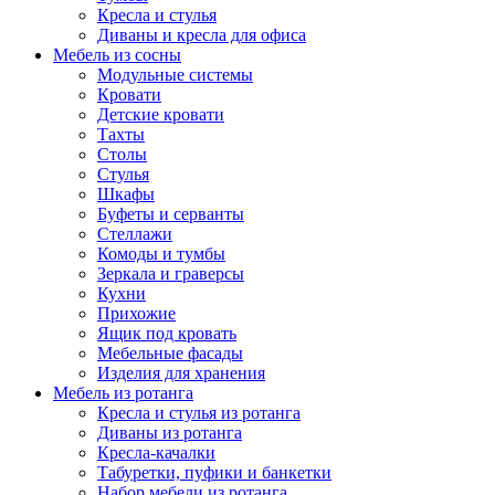
Кресла и стулья
Диваны и кресла для офиса
Мебель из сосны
Модульные системы
Кровати
Детские кровати
Тахты
Столы
Стулья
Шкафы
Буфеты и серванты
Стеллажи
Комоды и тумбы
Зеркала и граверсы
Кухни
Прихожие
Ящик под кровать
Мебельные фасады
Изделия для хранения
Мебель из ротанга
Кресла и стулья из ротанга
Диваны из ротанга
Кресла-качалки
Табуретки, пуфики и банкетки
Набор мебели из ротанга