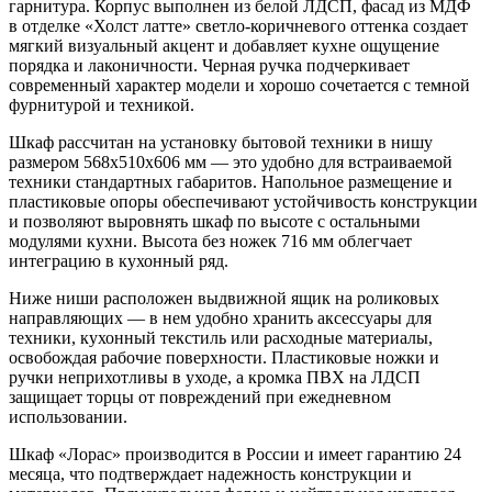
гарнитура. Корпус выполнен из белой ЛДСП, фасад из МДФ
в отделке «Холст латте» светло-коричневого оттенка создает
мягкий визуальный акцент и добавляет кухне ощущение
порядка и лаконичности. Черная ручка подчеркивает
современный характер модели и хорошо сочетается с темной
фурнитурой и техникой.
Шкаф рассчитан на установку бытовой техники в нишу
размером 568х510х606 мм — это удобно для встраиваемой
техники стандартных габаритов. Напольное размещение и
пластиковые опоры обеспечивают устойчивость конструкции
и позволяют выровнять шкаф по высоте с остальными
модулями кухни. Высота без ножек 716 мм облегчает
интеграцию в кухонный ряд.
Ниже ниши расположен выдвижной ящик на роликовых
направляющих — в нем удобно хранить аксессуары для
техники, кухонный текстиль или расходные материалы,
освобождая рабочие поверхности. Пластиковые ножки и
ручки неприхотливы в уходе, а кромка ПВХ на ЛДСП
защищает торцы от повреждений при ежедневном
использовании.
Шкаф «Лорас» производится в России и имеет гарантию 24
месяца, что подтверждает надежность конструкции и