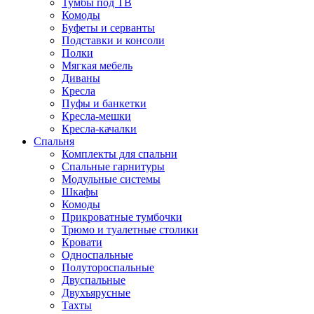
Тумбы под ТВ
Комоды
Буфеты и серванты
Подставки и консоли
Полки
Мягкая мебель
Диваны
Кресла
Пуфы и банкетки
Кресла-мешки
Кресла-качалки
Спальня
Комплекты для спальни
Спальные гарнитуры
Модульные системы
Шкафы
Комоды
Прикроватные тумбочки
Трюмо и туалетные столики
Кровати
Односпальные
Полутороспальные
Двуспальные
Двухъярусные
Тахты