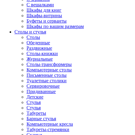
С вешалками
Шкафы для книг
Шкафы-витрины
Буфеты и серванты
Шкафы по вашим размерам
Столы и стулья
Столы
Обеденные
Раздвижные
Столы-книжки
Журнальные
Столы-трансформеры
Компьютерные столы
Письменные столы
Туалетные столики
Сервировочные
Придиванные
Детские
Стулья
Стулья
Табуреты
Барные стулья
Компьютерные кресла
Табуреты-стремянки
Скамьи