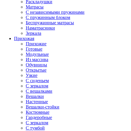
Раскладушки
Матрасы
С независимыми пружинами
С пружинным блоком
Беспружинные матрасы
Наматрасники
Зеркала
Прихожая
Прихожие
Готовые
Модульные
Из массива
Обувницы
Открытые
Узкие
С сиденьем
С зеркалом
С вешалками
Вешалки
Настенные
Вешалки-стойки
Костюмные
Гардеробные
С зеркалом
С тумбой