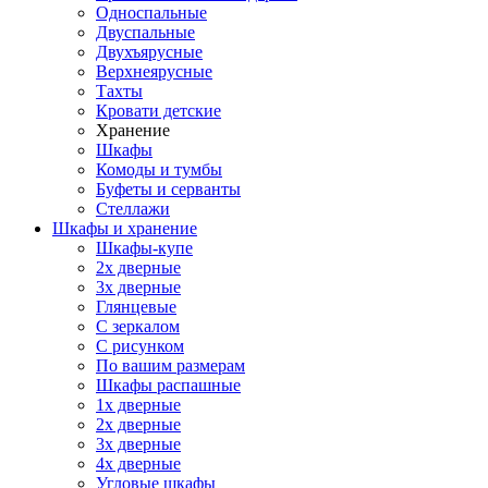
Односпальные
Двуспальные
Двухъярусные
Верхнеярусные
Тахты
Кровати детские
Хранение
Шкафы
Комоды и тумбы
Буфеты и серванты
Стеллажи
Шкафы
и хранение
Шкафы-купе
2х дверные
3х дверные
Глянцевые
С зеркалом
С рисунком
По вашим размерам
Шкафы распашные
1х дверные
2х дверные
3х дверные
4х дверные
Угловые шкафы