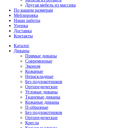
Другая мебель из массива
По вашим размерам
Меблировка
Наши работы
Уценка
Доставка
Контакты
Каталог
Диваны
Прямые диваны
Современные
Эконом
Кожаные
Нераскладные
Без подлокотников
Ортопедические
Угловые диваны
Тканевые диваны
Кожаные диваны
П-образные
Без подлокотников
Ортопедические
Кресла
Кожаные кресла