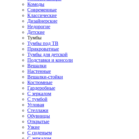
Комоды
Современные
Классические
Дизайнерские
Недорогие
Детские
Тумбы
Тумбы под ТВ
Прикроватные
Тумбы для детской
Подставки и консоли
Вешалки
Настенные
Вешалки-стойки
Костюмные
Гардеробные
С зеркалом
С тумбой
Угловая
Стеллажи
Обувницы
Открытые
Узкие
С сиденьем
С зеркалом