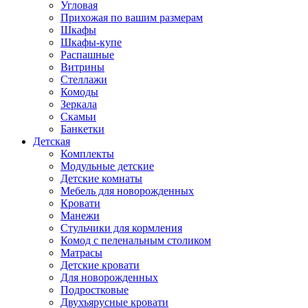
Угловая
Прихожая по вашим размерам
Шкафы
Шкафы-купе
Распашные
Витрины
Стеллажи
Комоды
Зеркала
Скамьи
Банкетки
Детская
Комплекты
Модульные детские
Детские комнаты
Мебель для новорожденных
Кровати
Манежи
Стульчики для кормления
Комод с пеленальным столиком
Матрасы
Детские кровати
Для новорожденных
Подростковые
Двухъярусные кровати