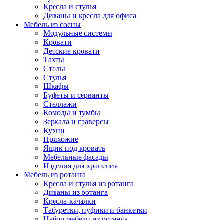
Кресла и стулья
Диваны и кресла для офиса
Мебель из сосны
Модульные системы
Кровати
Детские кровати
Тахты
Столы
Стулья
Шкафы
Буфеты и серванты
Стеллажи
Комоды и тумбы
Зеркала и граверсы
Кухни
Прихожие
Ящик под кровать
Мебельные фасады
Изделия для хранения
Мебель из ротанга
Кресла и стулья из ротанга
Диваны из ротанга
Кресла-качалки
Табуретки, пуфики и банкетки
Набор мебели из ротанга