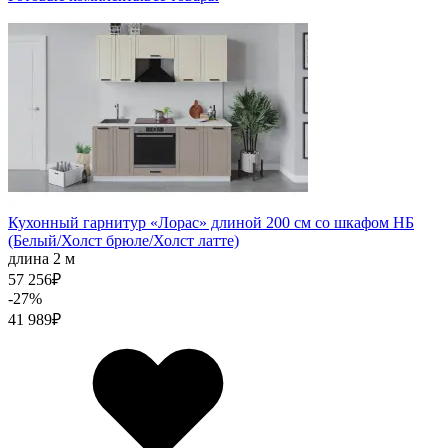
Кухонный гарнитур «Лорас» длиной 200 см со шкафом НБ
(Белый/Холст брюле/Холст латте)
длина 2 м
57 256
₽
-27%
41 989
₽