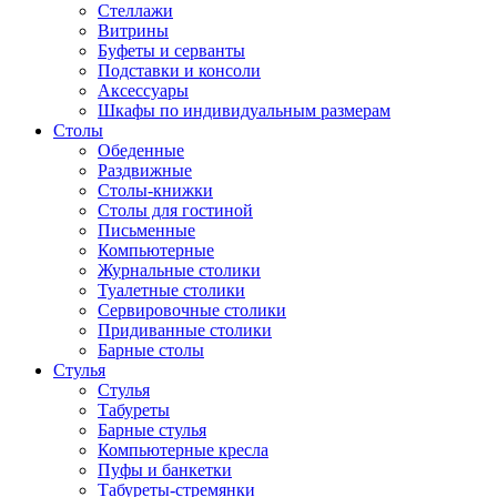
Стеллажи
Витрины
Буфеты и серванты
Подставки и консоли
Аксессуары
Шкафы по индивидуальным размерам
Столы
Обеденные
Раздвижные
Столы-книжки
Столы для гостиной
Письменные
Компьютерные
Журнальные столики
Туалетные столики
Сервировочные столики
Придиванные столики
Барные столы
Стулья
Стулья
Табуреты
Барные стулья
Компьютерные кресла
Пуфы и банкетки
Табуреты-стремянки