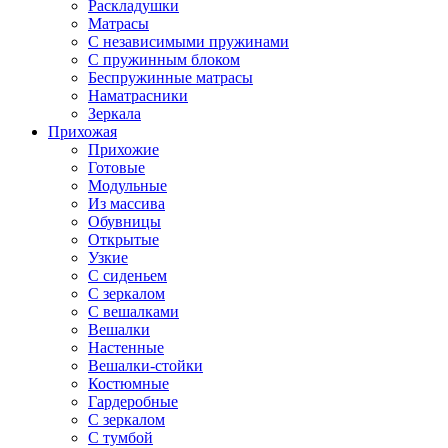
Раскладушки
Матрасы
С независимыми пружинами
С пружинным блоком
Беспружинные матрасы
Наматрасники
Зеркала
Прихожая
Прихожие
Готовые
Модульные
Из массива
Обувницы
Открытые
Узкие
С сиденьем
С зеркалом
С вешалками
Вешалки
Настенные
Вешалки-стойки
Костюмные
Гардеробные
С зеркалом
С тумбой