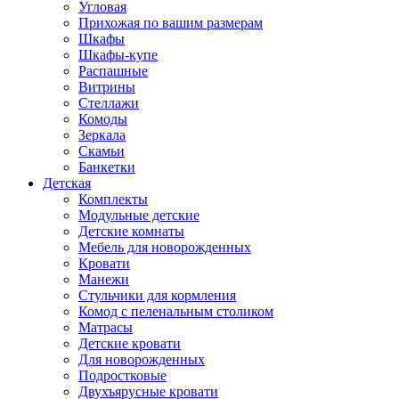
Угловая
Прихожая по вашим размерам
Шкафы
Шкафы-купе
Распашные
Витрины
Стеллажи
Комоды
Зеркала
Скамьи
Банкетки
Детская
Комплекты
Модульные детские
Детские комнаты
Мебель для новорожденных
Кровати
Манежи
Стульчики для кормления
Комод с пеленальным столиком
Матрасы
Детские кровати
Для новорожденных
Подростковые
Двухъярусные кровати