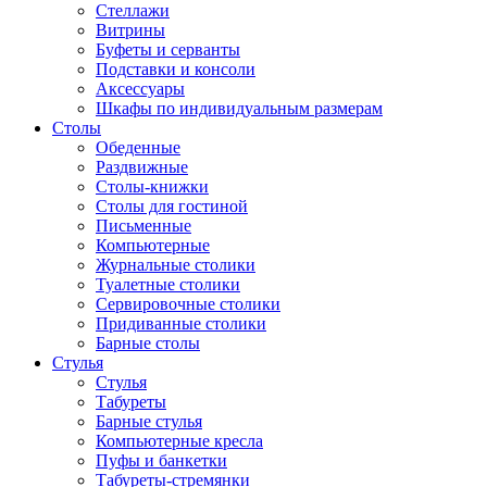
Стеллажи
Витрины
Буфеты и серванты
Подставки и консоли
Аксессуары
Шкафы по индивидуальным размерам
Столы
Обеденные
Раздвижные
Столы-книжки
Столы для гостиной
Письменные
Компьютерные
Журнальные столики
Туалетные столики
Сервировочные столики
Придиванные столики
Барные столы
Стулья
Стулья
Табуреты
Барные стулья
Компьютерные кресла
Пуфы и банкетки
Табуреты-стремянки