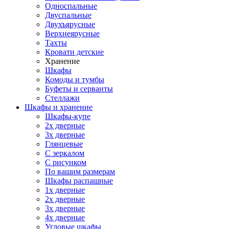
Односпальные
Двуспальные
Двухъярусные
Верхнеярусные
Тахты
Кровати детские
Хранение
Шкафы
Комоды и тумбы
Буфеты и серванты
Стеллажи
Шкафы
и хранение
Шкафы-купе
2х дверные
3х дверные
Глянцевые
С зеркалом
С рисунком
По вашим размерам
Шкафы распашные
1х дверные
2х дверные
3х дверные
4х дверные
Угловые шкафы