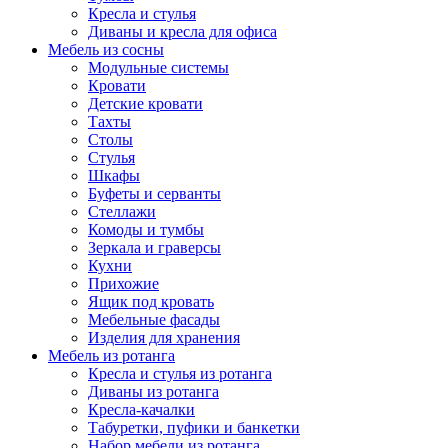
Кресла и стулья
Диваны и кресла для офиса
Мебель из сосны
Модульные системы
Кровати
Детские кровати
Тахты
Столы
Стулья
Шкафы
Буфеты и серванты
Стеллажи
Комоды и тумбы
Зеркала и граверсы
Кухни
Прихожие
Ящик под кровать
Мебельные фасады
Изделия для хранения
Мебель из ротанга
Кресла и стулья из ротанга
Диваны из ротанга
Кресла-качалки
Табуретки, пуфики и банкетки
Набор мебели из ротанга