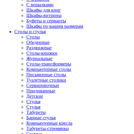
С вешалками
Шкафы для книг
Шкафы-витрины
Буфеты и серванты
Шкафы по вашим размерам
Столы и стулья
Столы
Обеденные
Раздвижные
Столы-книжки
Журнальные
Столы-трансформеры
Компьютерные столы
Письменные столы
Туалетные столики
Сервировочные
Придиванные
Детские
Стулья
Стулья
Табуреты
Барные стулья
Компьютерные кресла
Табуреты-стремянки
Скамьи