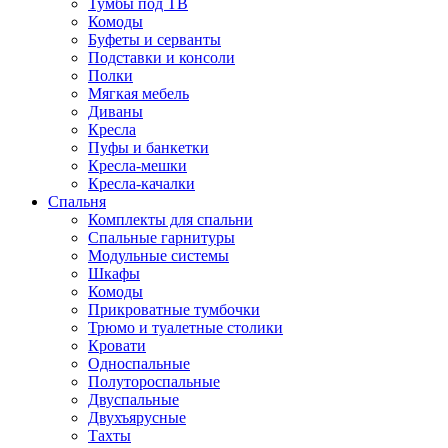
Тумбы под ТВ
Комоды
Буфеты и серванты
Подставки и консоли
Полки
Мягкая мебель
Диваны
Кресла
Пуфы и банкетки
Кресла-мешки
Кресла-качалки
Спальня
Комплекты для спальни
Спальные гарнитуры
Модульные системы
Шкафы
Комоды
Прикроватные тумбочки
Трюмо и туалетные столики
Кровати
Односпальные
Полутороспальные
Двуспальные
Двухъярусные
Тахты