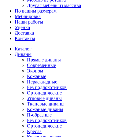
Другая мебель из массива
По вашим размерам
Меблировка
Наши работы
Уценка
Доставка
Контакты
Каталог
Диваны
Прямые диваны
Современные
Эконом
Кожаные
Нераскладные
Без подлокотников
Ортопедические
Угловые диваны
Тканевые диваны
Кожаные диваны
П-образные
Без подлокотников
Ортопедические
Кресла
Кожаные кресла