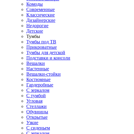
Комоды
Современные
Классические
Дизайнерские
Недорогие
Детские
Тумбы
Тумбы под ТВ
Прикроватные
Тумбы для детской
Подставки и консоли
Вешалки
Настенные
Вешалки-стойки
Костюмные
Гардеробные
С зеркалом
С тумбой
Угловая
Стеллажи
Обувницы
Открытые
Узкие
С сиденьем
С зеркалом