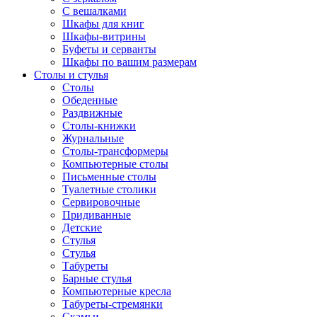
С вешалками
Шкафы для книг
Шкафы-витрины
Буфеты и серванты
Шкафы по вашим размерам
Столы и стулья
Столы
Обеденные
Раздвижные
Столы-книжки
Журнальные
Столы-трансформеры
Компьютерные столы
Письменные столы
Туалетные столики
Сервировочные
Придиванные
Детские
Стулья
Стулья
Табуреты
Барные стулья
Компьютерные кресла
Табуреты-стремянки
Скамьи