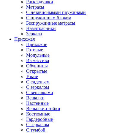
Раскладушки
Матрасы
С независимыми пружинами
С пружинным блоком
Беспружинные матрасы
Наматрасники
Зеркала
Прихожая
Прихожие
Готовые
Модульные
Из массива
Обувницы
Открытые
Узкие
С сиденьем
С зеркалом
С вешалками
Вешалки
Настенные
Вешалки-стойки
Костюмные
Гардеробные
С зеркалом
С тумбой