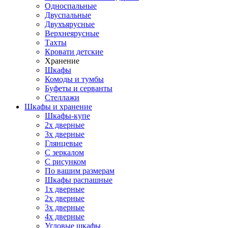
Односпальные
Двуспальные
Двухъярусные
Верхнеярусные
Тахты
Кровати детские
Хранение
Шкафы
Комоды и тумбы
Буфеты и серванты
Стеллажи
Шкафы
и хранение
Шкафы-купе
2х дверные
3х дверные
Глянцевые
С зеркалом
С рисунком
По вашим размерам
Шкафы распашные
1х дверные
2х дверные
3х дверные
4х дверные
Угловые шкафы