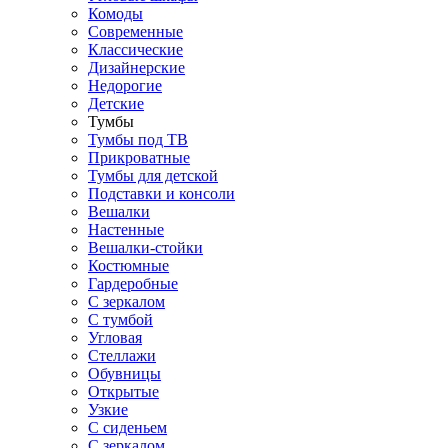
Комоды
Современные
Классические
Дизайнерские
Недорогие
Детские
Тумбы
Тумбы под ТВ
Прикроватные
Тумбы для детской
Подставки и консоли
Вешалки
Настенные
Вешалки-стойки
Костюмные
Гардеробные
С зеркалом
С тумбой
Угловая
Стеллажи
Обувницы
Открытые
Узкие
С сиденьем
С зеркалом