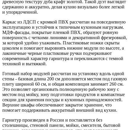
древесную текстуру дуба крафт золотой. Такой дуэт выглядит
сдержанно и аккуратно, делая кухню визуально более легкой
и упорядоченной.
Каркас из ЛДСП с кромкой ПВХ рассчитан на повседневную
эксплуатацию и устойчив к типичным кухонным нагрузкам.
МДФ-фасады, покрытые пленкой ПВХ, образуют ровную
поверхность с четкими линиями и декоративной фрезеровкой,
за которой удобно ухаживать. Пластиковые ножки скрыты
цоколем и помогают выровнять нижние модули по высоте, а
лаконичные черные пластиковые ручки подчеркивают
современный характер гарнитура и перекликаются с темной
техникой и вытяжкой.
Готовый набор модулей рассчитан на установку вдоль одной
стены - базовая длина 200 см дополняется местом под газовую
плиту шириной 60 см, и общая композиция занимает 260 см.
Это позволяет организовать полноценную рабочую зону с
местом под мойку, зону подготовки продуктов и компактные
секции для хранения посуды и кухонных принадлежностей.
Верхние шкафы обеспечивают закрытое хранение, что
помогает поддерживать аккуратный внешний вид кухни.
Гарнитур произведен в России и поставляется без
столешницы, стеновой панели, мойки, смесителя, бытовой