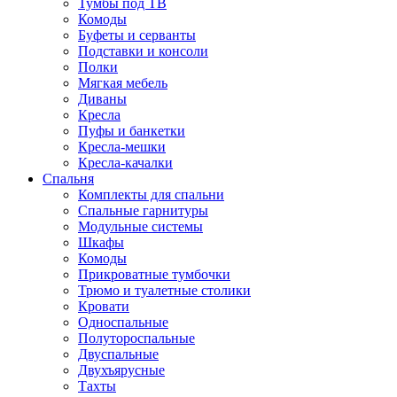
Тумбы под ТВ
Комоды
Буфеты и серванты
Подставки и консоли
Полки
Мягкая мебель
Диваны
Кресла
Пуфы и банкетки
Кресла-мешки
Кресла-качалки
Спальня
Комплекты для спальни
Спальные гарнитуры
Модульные системы
Шкафы
Комоды
Прикроватные тумбочки
Трюмо и туалетные столики
Кровати
Односпальные
Полутороспальные
Двуспальные
Двухъярусные
Тахты