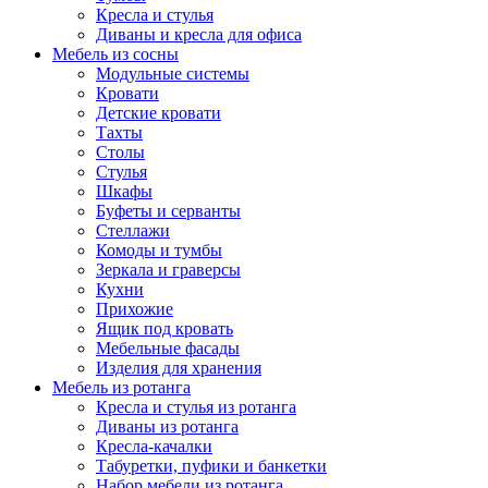
Кресла и стулья
Диваны и кресла для офиса
Мебель из сосны
Модульные системы
Кровати
Детские кровати
Тахты
Столы
Стулья
Шкафы
Буфеты и серванты
Стеллажи
Комоды и тумбы
Зеркала и граверсы
Кухни
Прихожие
Ящик под кровать
Мебельные фасады
Изделия для хранения
Мебель из ротанга
Кресла и стулья из ротанга
Диваны из ротанга
Кресла-качалки
Табуретки, пуфики и банкетки
Набор мебели из ротанга