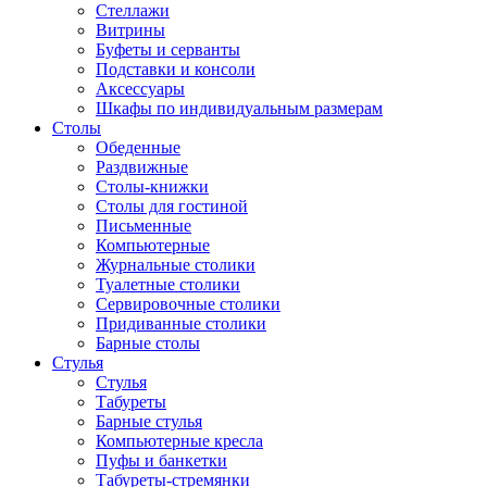
Стеллажи
Витрины
Буфеты и серванты
Подставки и консоли
Аксессуары
Шкафы по индивидуальным размерам
Столы
Обеденные
Раздвижные
Столы-книжки
Столы для гостиной
Письменные
Компьютерные
Журнальные столики
Туалетные столики
Сервировочные столики
Придиванные столики
Барные столы
Стулья
Стулья
Табуреты
Барные стулья
Компьютерные кресла
Пуфы и банкетки
Табуреты-стремянки