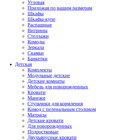
Угловая
Прихожая по вашим размерам
Шкафы
Шкафы-купе
Распашные
Витрины
Стеллажи
Комоды
Зеркала
Скамьи
Банкетки
Детская
Комплекты
Модульные детские
Детские комнаты
Мебель для новорожденных
Кровати
Манежи
Стульчики для кормления
Комод с пеленальным столиком
Матрасы
Детские кровати
Для новорожденных
Подростковые
Двухъярусные кровати