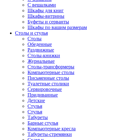
С вешалками
Шкафы для книг
Шкафы-витрины
Буфеты и серванты
Шкафы по вашим размерам
Столы и стулья
Столы
Обеденные
Раздвижные
Столы-книжки
Журнальные
Столы-трансформеры
Компьютерные столы
Письменные столы
Туалетные столики
Сервировочные
Придиванные
Детские
Стулья
Стулья
Табуреты
Барные стулья
Компьютерные кресла
Табуреты-стремянки
Скамьи