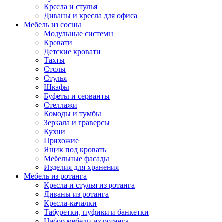
Кресла и стулья
Диваны и кресла для офиса
Мебель из сосны
Модульные системы
Кровати
Детские кровати
Тахты
Столы
Стулья
Шкафы
Буфеты и серванты
Стеллажи
Комоды и тумбы
Зеркала и граверсы
Кухни
Прихожие
Ящик под кровать
Мебельные фасады
Изделия для хранения
Мебель из ротанга
Кресла и стулья из ротанга
Диваны из ротанга
Кресла-качалки
Табуретки, пуфики и банкетки
Набор мебели из ротанга