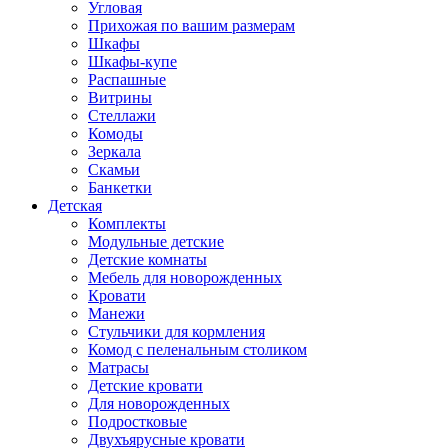
Угловая
Прихожая по вашим размерам
Шкафы
Шкафы-купе
Распашные
Витрины
Стеллажи
Комоды
Зеркала
Скамьи
Банкетки
Детская
Комплекты
Модульные детские
Детские комнаты
Мебель для новорожденных
Кровати
Манежи
Стульчики для кормления
Комод с пеленальным столиком
Матрасы
Детские кровати
Для новорожденных
Подростковые
Двухъярусные кровати