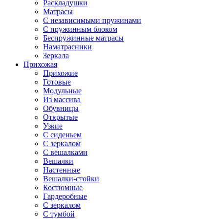
Раскладушки
Матрасы
С независимыми пружинами
С пружинным блоком
Беспружинные матрасы
Наматрасники
Зеркала
Прихожая
Прихожие
Готовые
Модульные
Из массива
Обувницы
Открытые
Узкие
С сиденьем
С зеркалом
С вешалками
Вешалки
Настенные
Вешалки-стойки
Костюмные
Гардеробные
С зеркалом
С тумбой