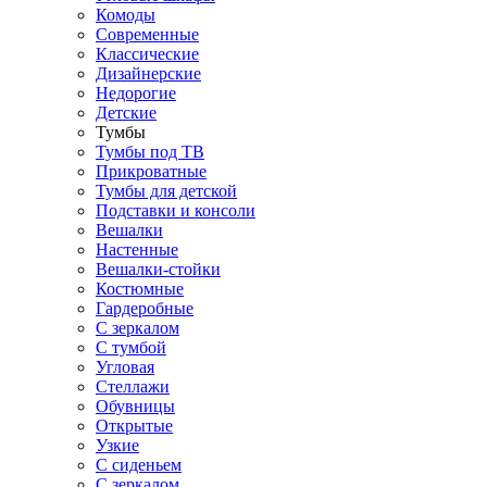
Комоды
Современные
Классические
Дизайнерские
Недорогие
Детские
Тумбы
Тумбы под ТВ
Прикроватные
Тумбы для детской
Подставки и консоли
Вешалки
Настенные
Вешалки-стойки
Костюмные
Гардеробные
С зеркалом
С тумбой
Угловая
Стеллажи
Обувницы
Открытые
Узкие
С сиденьем
С зеркалом