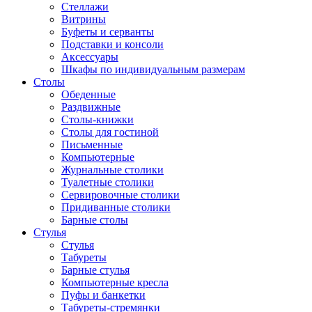
Стеллажи
Витрины
Буфеты и серванты
Подставки и консоли
Аксессуары
Шкафы по индивидуальным размерам
Столы
Обеденные
Раздвижные
Столы-книжки
Столы для гостиной
Письменные
Компьютерные
Журнальные столики
Туалетные столики
Сервировочные столики
Придиванные столики
Барные столы
Стулья
Стулья
Табуреты
Барные стулья
Компьютерные кресла
Пуфы и банкетки
Табуреты-стремянки