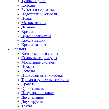
Тумбы под ТВ
Комоды
Буфеты и серванты
Подставки и консоли
Полки
Мягкая мебель
Диваны
Кресла
Пуфы и банкетки
Кресла-мешки
Кресла-качалки
Спальня
Комплекты для спальни
Спальные гарнитуры
Модульные системы
Шкафы
Комоды
Прикроватные тумбочки
Трюмо и туалетные столики
Кровати
Односпальные
Полутороспальные
Двуспальные
Двухъярусные
Тахты