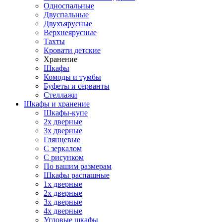
Односпальные
Двуспальные
Двухъярусные
Верхнеярусные
Тахты
Кровати детские
Хранение
Шкафы
Комоды и тумбы
Буфеты и серванты
Стеллажи
Шкафы
и хранение
Шкафы-купе
2х дверные
3х дверные
Глянцевые
С зеркалом
С рисунком
По вашим размерам
Шкафы распашные
1х дверные
2х дверные
3х дверные
4х дверные
Угловые шкафы