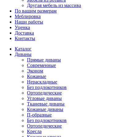
Другая мебель из массива
По вашим размерам
Меблировка
Наши работы
Уценка
Доставка
Контакты
Каталог
Диваны
Прямые диваны
Современные
Эконом
Кожаные
Нераскладные
Без подлокотников
Ортопедические
Угловые диваны
Тканевые диваны
Кожаные диваны
П-образные
Без подлокотников
Ортопедические
Кресла
Кожаные кресла