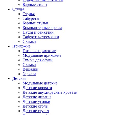
Барные столы
Стулья
Стулья
Табуреты
Барные стулья
Компьютерные кресла
Пуфы и банкетки
Табуреты-стремянки
Скамьи
Прихожие
Готовые прихожие
Модульные прихожие
Тумбы для обуви
Скамьи
Вешалки
Зеркала
Детская
Модульные детские
Детские кровати
Детские двухъярусные кровати
Детские диваны
Детские уголки
Детские столы
Детские стулья