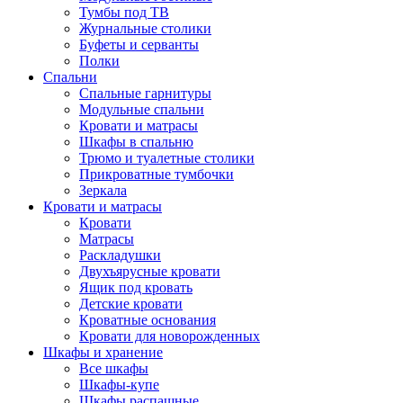
Тумбы под ТВ
Журнальные столики
Буфеты и серванты
Полки
Спальни
Спальные гарнитуры
Модульные спальни
Кровати и матрасы
Шкафы в спальню
Трюмо и туалетные столики
Прикроватные тумбочки
Зеркала
Кровати и матрасы
Кровати
Матрасы
Раскладушки
Двухъярусные кровати
Ящик под кровать
Детские кровати
Кроватные основания
Кровати для новорожденных
Шкафы и хранение
Все шкафы
Шкафы-купе
Шкафы распашные