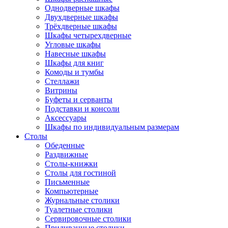
Однодверные шкафы
Двухдверные шкафы
Трёхдверные шкафы
Шкафы четырехдверные
Угловые шкафы
Навесные шкафы
Шкафы для книг
Комоды и тумбы
Стеллажи
Витрины
Буфеты и серванты
Подставки и консоли
Аксессуары
Шкафы по индивидуальным размерам
Столы
Обеденные
Раздвижные
Столы-книжки
Столы для гостиной
Письменные
Компьютерные
Журнальные столики
Туалетные столики
Сервировочные столики
Придиванные столики