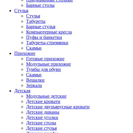
Барные столы
Стулья
Стулья
Табуреты
Барные стулья
Компьютерные кресла
Пуфы и банкетки
Табуреты-стремянки
Скамьи
Прихожие
Готовые прихожие
Модульные прихожие
Тумбы для обуви
Скамьи
Вешалки
Зеркала
Детская
Модульные детские
Детские кровати
Детские двухъярусные кровати
Детские диваны
Детские уголки
Детские столы
Детские стулья