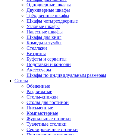
Однодверные шкафы
Двухдверные шкафы
Трёхдверные шкафы
Шкафы четырехдверные
Угловые шкафы
Навесные шкафы
Шкафы для книг
Комоды и тумбы
Стеллажи
Витрины
Буфеты и серванты
Подставки и консоли
Аксессуары
Шкафы по индивидуальным размерам
Столы
Обеденные
Раздвижные
Столы-книжки
Столы для гостиной
Письменные
Компьютерные
Журнальные столики
Туалетные столики
Сервировочные столики
Придиванные столики