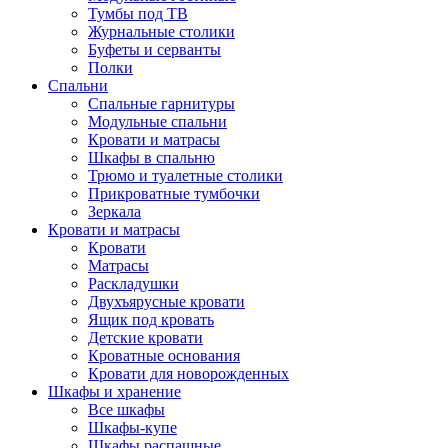
Тумбы под ТВ
Журнальные столики
Буфеты и серванты
Полки
Спальни
Спальные гарнитуры
Модульные спальни
Кровати и матрасы
Шкафы в спальню
Трюмо и туалетные столики
Прикроватные тумбочки
Зеркала
Кровати и матрасы
Кровати
Матрасы
Раскладушки
Двухъярусные кровати
Ящик под кровать
Детские кровати
Кроватные основания
Кровати для новорожденных
Шкафы и хранение
Все шкафы
Шкафы-купе
Шкафы распашные