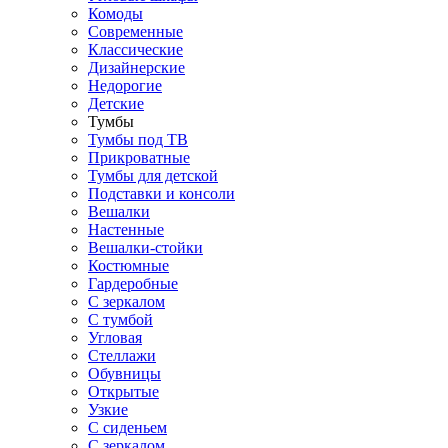
Комоды
Современные
Классические
Дизайнерские
Недорогие
Детские
Тумбы
Тумбы под ТВ
Прикроватные
Тумбы для детской
Подставки и консоли
Вешалки
Настенные
Вешалки-стойки
Костюмные
Гардеробные
С зеркалом
С тумбой
Угловая
Стеллажи
Обувницы
Открытые
Узкие
С сиденьем
С зеркалом