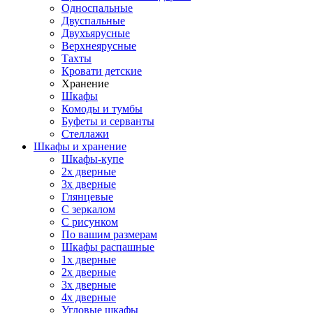
Односпальные
Двуспальные
Двухъярусные
Верхнеярусные
Тахты
Кровати детские
Хранение
Шкафы
Комоды и тумбы
Буфеты и серванты
Стеллажи
Шкафы
и хранение
Шкафы-купе
2х дверные
3х дверные
Глянцевые
С зеркалом
С рисунком
По вашим размерам
Шкафы распашные
1х дверные
2х дверные
3х дверные
4х дверные
Угловые шкафы