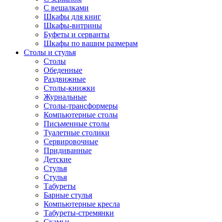
С вешалками
Шкафы для книг
Шкафы-витрины
Буфеты и серванты
Шкафы по вашим размерам
Столы и стулья
Столы
Обеденные
Раздвижные
Столы-книжки
Журнальные
Столы-трансформеры
Компьютерные столы
Письменные столы
Туалетные столики
Сервировочные
Придиванные
Детские
Стулья
Стулья
Табуреты
Барные стулья
Компьютерные кресла
Табуреты-стремянки
Скамьи