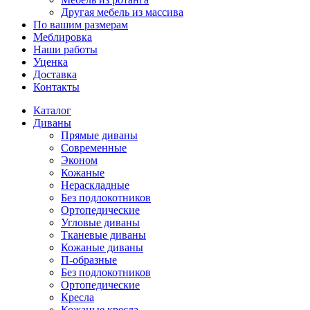
Другая мебель из массива
По вашим размерам
Меблировка
Наши работы
Уценка
Доставка
Контакты
Каталог
Диваны
Прямые диваны
Современные
Эконом
Кожаные
Нераскладные
Без подлокотников
Ортопедические
Угловые диваны
Тканевые диваны
Кожаные диваны
П-образные
Без подлокотников
Ортопедические
Кресла
Кожаные кресла