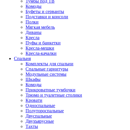
Тумбы под ТВ
Комоды
Буфеты и серванты
Подставки и консоли
Полки
Мягкая мебель
Диваны
Кресла
Пуфы и банкетки
Кресла-мешки
Кресла-качалки
Спальня
Комплекты для спальни
Спальные гарнитуры
Модульные системы
Шкафы
Комоды
Прикроватные тумбочки
Трюмо и туалетные столики
Кровати
Односпальные
Полутороспальные
Двуспальные
Двухъярусные
Тахты