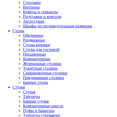
Стеллажи
Витрины
Буфеты и серванты
Подставки и консоли
Аксессуары
Шкафы по индивидуальным размерам
Столы
Обеденные
Раздвижные
Столы-книжки
Столы для гостиной
Письменные
Компьютерные
Журнальные столики
Туалетные столики
Сервировочные столики
Придиванные столики
Барные столы
Стулья
Стулья
Табуреты
Барные стулья
Компьютерные кресла
Пуфы и банкетки
Табуреты-стремянки