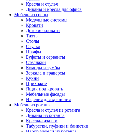
Кресла и стулья
Диваны и кресла для офиса
Мебель из сосны
Модульные системы
Кровати
Детские кровати
Тахты
Столы
Стулья
Шкафы
Буфеты и серванты
Стеллажи
Комоды и тумбы
Зеркала и граверсы
Кухни
Прихожие
Ящик под кровать
Мебельные фасады
Изделия для хранения
Мебель из ротанга
Кресла и стулья из ротанга
Диваны из ротанга
Кресла-качалки
Табуретки, пуфики и банкетки
Набор мебели из ротанга