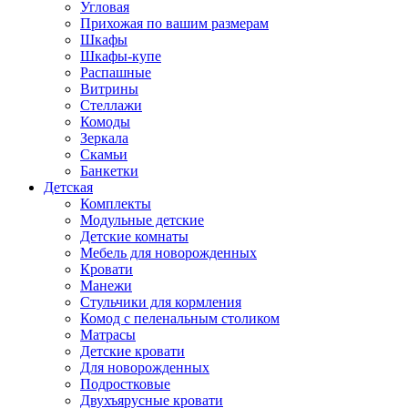
Угловая
Прихожая по вашим размерам
Шкафы
Шкафы-купе
Распашные
Витрины
Стеллажи
Комоды
Зеркала
Скамьи
Банкетки
Детская
Комплекты
Модульные детские
Детские комнаты
Мебель для новорожденных
Кровати
Манежи
Стульчики для кормления
Комод с пеленальным столиком
Матрасы
Детские кровати
Для новорожденных
Подростковые
Двухъярусные кровати