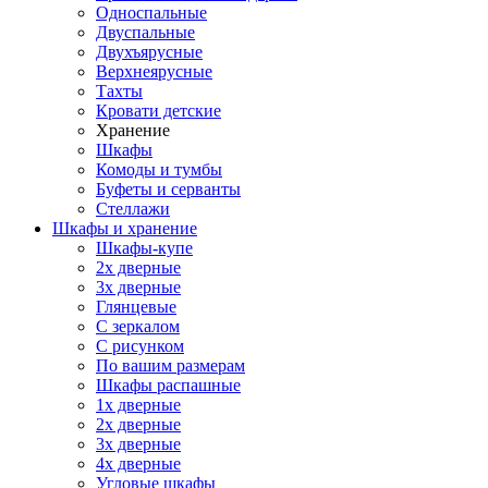
Односпальные
Двуспальные
Двухъярусные
Верхнеярусные
Тахты
Кровати детские
Хранение
Шкафы
Комоды и тумбы
Буфеты и серванты
Стеллажи
Шкафы
и хранение
Шкафы-купе
2х дверные
3х дверные
Глянцевые
С зеркалом
С рисунком
По вашим размерам
Шкафы распашные
1х дверные
2х дверные
3х дверные
4х дверные
Угловые шкафы