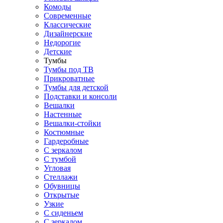
Комоды
Современные
Классические
Дизайнерские
Недорогие
Детские
Тумбы
Тумбы под ТВ
Прикроватные
Тумбы для детской
Подставки и консоли
Вешалки
Настенные
Вешалки-стойки
Костюмные
Гардеробные
С зеркалом
С тумбой
Угловая
Стеллажи
Обувницы
Открытые
Узкие
С сиденьем
С зеркалом