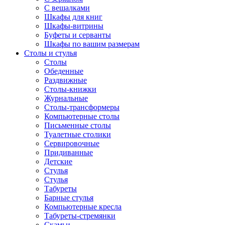
С вешалками
Шкафы для книг
Шкафы-витрины
Буфеты и серванты
Шкафы по вашим размерам
Столы и стулья
Столы
Обеденные
Раздвижные
Столы-книжки
Журнальные
Столы-трансформеры
Компьютерные столы
Письменные столы
Туалетные столики
Сервировочные
Придиванные
Детские
Стулья
Стулья
Табуреты
Барные стулья
Компьютерные кресла
Табуреты-стремянки
Скамьи