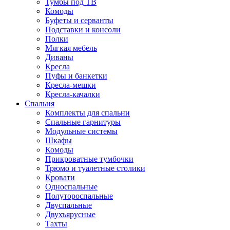
Тумбы под ТВ
Комоды
Буфеты и серванты
Подставки и консоли
Полки
Мягкая мебель
Диваны
Кресла
Пуфы и банкетки
Кресла-мешки
Кресла-качалки
Спальня
Комплекты для спальни
Спальные гарнитуры
Модульные системы
Шкафы
Комоды
Прикроватные тумбочки
Трюмо и туалетные столики
Кровати
Односпальные
Полутороспальные
Двуспальные
Двухъярусные
Тахты