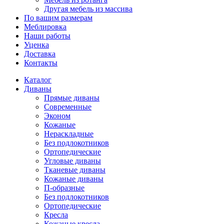
Другая мебель из массива
По вашим размерам
Меблировка
Наши работы
Уценка
Доставка
Контакты
Каталог
Диваны
Прямые диваны
Современные
Эконом
Кожаные
Нераскладные
Без подлокотников
Ортопедические
Угловые диваны
Тканевые диваны
Кожаные диваны
П-образные
Без подлокотников
Ортопедические
Кресла
Кожаные кресла