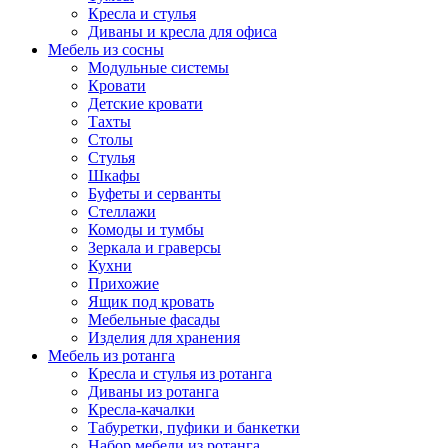
Кресла и стулья
Диваны и кресла для офиса
Мебель из сосны
Модульные системы
Кровати
Детские кровати
Тахты
Столы
Стулья
Шкафы
Буфеты и серванты
Стеллажи
Комоды и тумбы
Зеркала и граверсы
Кухни
Прихожие
Ящик под кровать
Мебельные фасады
Изделия для хранения
Мебель из ротанга
Кресла и стулья из ротанга
Диваны из ротанга
Кресла-качалки
Табуретки, пуфики и банкетки
Набор мебели из ротанга