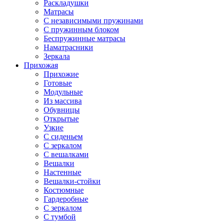
Раскладушки
Матрасы
С независимыми пружинами
С пружинным блоком
Беспружинные матрасы
Наматрасники
Зеркала
Прихожая
Прихожие
Готовые
Модульные
Из массива
Обувницы
Открытые
Узкие
С сиденьем
С зеркалом
С вешалками
Вешалки
Настенные
Вешалки-стойки
Костюмные
Гардеробные
С зеркалом
С тумбой