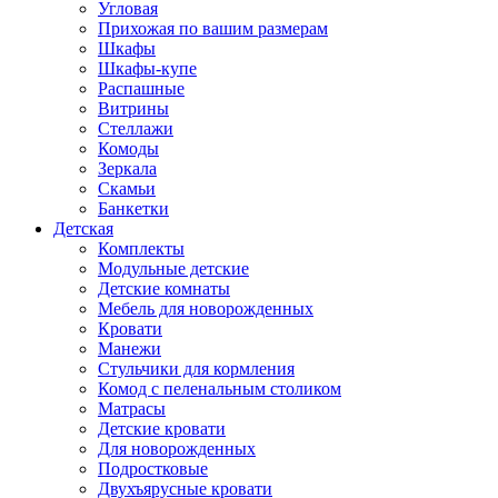
Угловая
Прихожая по вашим размерам
Шкафы
Шкафы-купе
Распашные
Витрины
Стеллажи
Комоды
Зеркала
Скамьи
Банкетки
Детская
Комплекты
Модульные детские
Детские комнаты
Мебель для новорожденных
Кровати
Манежи
Стульчики для кормления
Комод с пеленальным столиком
Матрасы
Детские кровати
Для новорожденных
Подростковые
Двухъярусные кровати