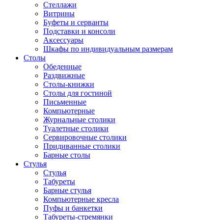
Стеллажи
Витрины
Буфеты и серванты
Подставки и консоли
Аксессуары
Шкафы по индивидуальным размерам
Столы
Обеденные
Раздвижные
Столы-книжки
Столы для гостиной
Письменные
Компьютерные
Журнальные столики
Туалетные столики
Сервировочные столики
Придиванные столики
Барные столы
Стулья
Стулья
Табуреты
Барные стулья
Компьютерные кресла
Пуфы и банкетки
Табуреты-стремянки