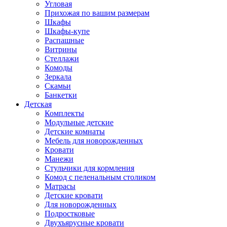
Угловая
Прихожая по вашим размерам
Шкафы
Шкафы-купе
Распашные
Витрины
Стеллажи
Комоды
Зеркала
Скамьи
Банкетки
Детская
Комплекты
Модульные детские
Детские комнаты
Мебель для новорожденных
Кровати
Манежи
Стульчики для кормления
Комод с пеленальным столиком
Матрасы
Детские кровати
Для новорожденных
Подростковые
Двухъярусные кровати