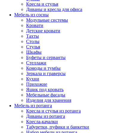
Кресла и стулья
Диваны и кресла для офиса
Мебель из сосны
Модульные системы
Кровати
Детские кровати
Тахты
Столы
Стулья
Шкафы
Буфеты и серванты
Стеллажи
Комоды и тумбы
Зеркала и граверсы
Кухни
Прихожие
Ящик под кровать
Мебельные фасады
Изделия для хранения
Мебель из ротанга
Кресла и стулья из ротанга
Диваны из ротанга
Кресла-качалки
Табуретки, пуфики и банкетки
Набор мебели из ротанга