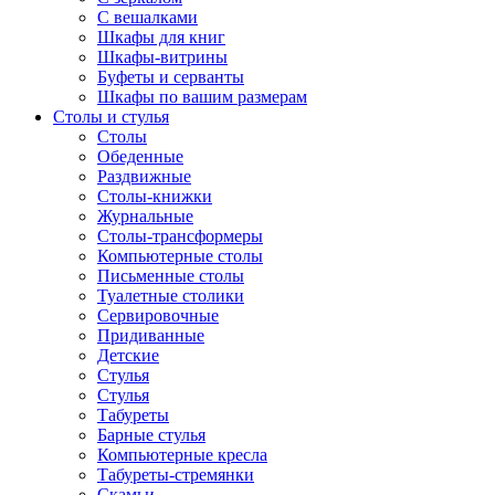
С вешалками
Шкафы для книг
Шкафы-витрины
Буфеты и серванты
Шкафы по вашим размерам
Столы и стулья
Столы
Обеденные
Раздвижные
Столы-книжки
Журнальные
Столы-трансформеры
Компьютерные столы
Письменные столы
Туалетные столики
Сервировочные
Придиванные
Детские
Стулья
Стулья
Табуреты
Барные стулья
Компьютерные кресла
Табуреты-стремянки
Скамьи