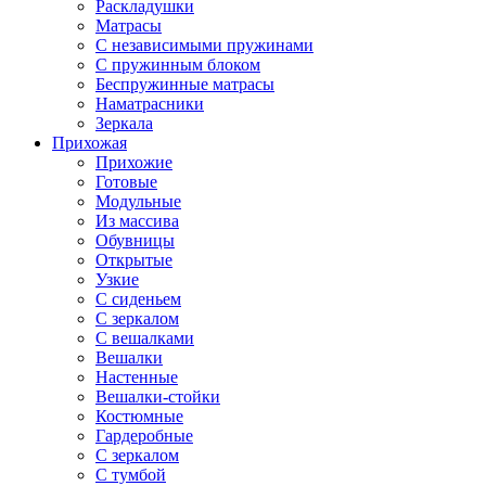
Раскладушки
Матрасы
С независимыми пружинами
С пружинным блоком
Беспружинные матрасы
Наматрасники
Зеркала
Прихожая
Прихожие
Готовые
Модульные
Из массива
Обувницы
Открытые
Узкие
С сиденьем
С зеркалом
С вешалками
Вешалки
Настенные
Вешалки-стойки
Костюмные
Гардеробные
С зеркалом
С тумбой