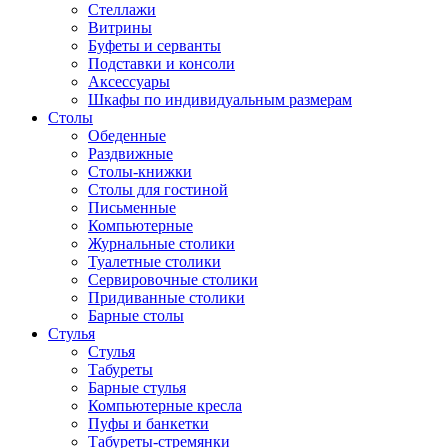
Стеллажи
Витрины
Буфеты и серванты
Подставки и консоли
Аксессуары
Шкафы по индивидуальным размерам
Столы
Обеденные
Раздвижные
Столы-книжки
Столы для гостиной
Письменные
Компьютерные
Журнальные столики
Туалетные столики
Сервировочные столики
Придиванные столики
Барные столы
Стулья
Стулья
Табуреты
Барные стулья
Компьютерные кресла
Пуфы и банкетки
Табуреты-стремянки