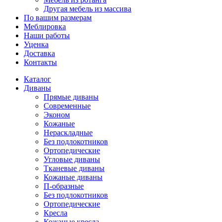
Другая мебель из массива
По вашим размерам
Меблировка
Наши работы
Уценка
Доставка
Контакты
Каталог
Диваны
Прямые диваны
Современные
Эконом
Кожаные
Нераскладные
Без подлокотников
Ортопедические
Угловые диваны
Тканевые диваны
Кожаные диваны
П-образные
Без подлокотников
Ортопедические
Кресла
Кожаные кресла