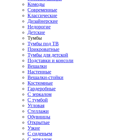
Комоды
Современные
Классические
Дизайнерские
Недорогие
Детские
Тумбы
Тумбы под ТВ
Прикроватные
Тумбы для детской
Подставки и консоли
Вешалки
Настенные
Вешалки-стойки
Костюмные
Гардеробные
С зеркалом
С тумбой
Угловая
Стеллажи
Обувницы
Открытые
Узкие
С сиденьем
С зеркалом