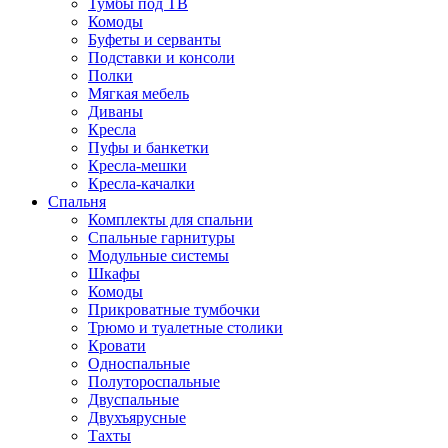
Тумбы под ТВ
Комоды
Буфеты и серванты
Подставки и консоли
Полки
Мягкая мебель
Диваны
Кресла
Пуфы и банкетки
Кресла-мешки
Кресла-качалки
Спальня
Комплекты для спальни
Спальные гарнитуры
Модульные системы
Шкафы
Комоды
Прикроватные тумбочки
Трюмо и туалетные столики
Кровати
Односпальные
Полутороспальные
Двуспальные
Двухъярусные
Тахты