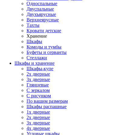
Односпальные
Двуспальные
Двухъярусные
Верхнеярусные
Тахты
Кровати детские
Хранение
Шкафы
Комоды и тумбы
Буфеты и серванты
Стеллажи
Шкафы
и хранение
Шкафы-купе
2х дверные
3х дверные
Глянцевые
С зеркалом
С рисунком
По вашим размерам
Шкафы распашные
1х дверные
2х дверные
3х дверные
4х дверные
Угловые шкафы