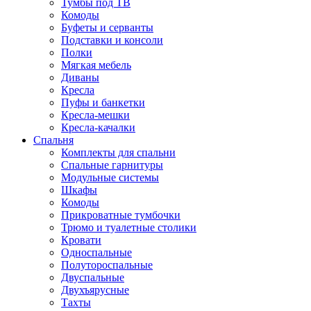
Тумбы под ТВ
Комоды
Буфеты и серванты
Подставки и консоли
Полки
Мягкая мебель
Диваны
Кресла
Пуфы и банкетки
Кресла-мешки
Кресла-качалки
Спальня
Комплекты для спальни
Спальные гарнитуры
Модульные системы
Шкафы
Комоды
Прикроватные тумбочки
Трюмо и туалетные столики
Кровати
Односпальные
Полутороспальные
Двуспальные
Двухъярусные
Тахты