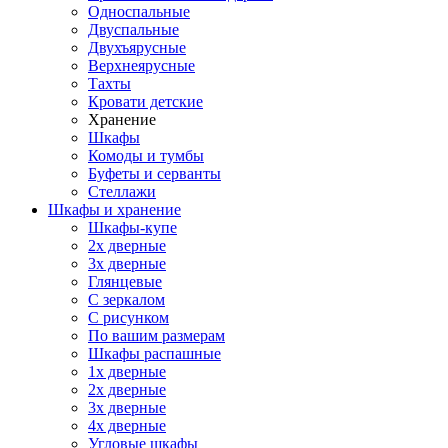
Односпальные
Двуспальные
Двухъярусные
Верхнеярусные
Тахты
Кровати детские
Хранение
Шкафы
Комоды и тумбы
Буфеты и серванты
Стеллажи
Шкафы
и хранение
Шкафы-купе
2х дверные
3х дверные
Глянцевые
С зеркалом
С рисунком
По вашим размерам
Шкафы распашные
1х дверные
2х дверные
3х дверные
4х дверные
Угловые шкафы