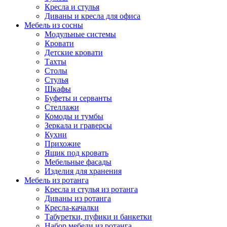
Кресла и стулья
Диваны и кресла для офиса
Мебель из сосны
Модульные системы
Кровати
Детские кровати
Тахты
Столы
Стулья
Шкафы
Буфеты и серванты
Стеллажи
Комоды и тумбы
Зеркала и граверсы
Кухни
Прихожие
Ящик под кровать
Мебельные фасады
Изделия для хранения
Мебель из ротанга
Кресла и стулья из ротанга
Диваны из ротанга
Кресла-качалки
Табуретки, пуфики и банкетки
Набор мебели из ротанга