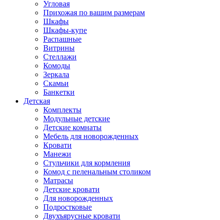
Угловая
Прихожая по вашим размерам
Шкафы
Шкафы-купе
Распашные
Витрины
Стеллажи
Комоды
Зеркала
Скамьи
Банкетки
Детская
Комплекты
Модульные детские
Детские комнаты
Мебель для новорожденных
Кровати
Манежи
Стульчики для кормления
Комод с пеленальным столиком
Матрасы
Детские кровати
Для новорожденных
Подростковые
Двухъярусные кровати