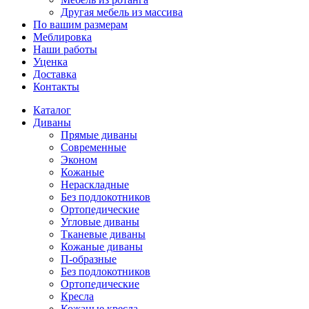
Другая мебель из массива
По вашим размерам
Меблировка
Наши работы
Уценка
Доставка
Контакты
Каталог
Диваны
Прямые диваны
Современные
Эконом
Кожаные
Нераскладные
Без подлокотников
Ортопедические
Угловые диваны
Тканевые диваны
Кожаные диваны
П-образные
Без подлокотников
Ортопедические
Кресла
Кожаные кресла