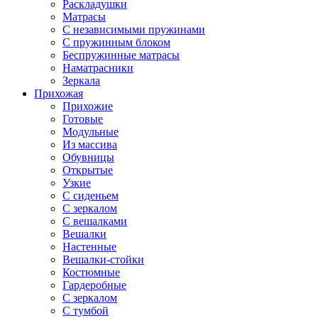
Раскладушки
Матрасы
С независимыми пружинами
С пружинным блоком
Беспружинные матрасы
Наматрасники
Зеркала
Прихожая
Прихожие
Готовые
Модульные
Из массива
Обувницы
Открытые
Узкие
С сиденьем
С зеркалом
С вешалками
Вешалки
Настенные
Вешалки-стойки
Костюмные
Гардеробные
С зеркалом
С тумбой