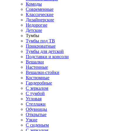
Комоды
Современные
Классические
Дизайнерские
Недорогие
Детские
Тумбы
Тумбы под ТВ
Прикроватные
Тумбы для детской
Подставки и консоли
Вешалки
Настенные
Вешалки-стойки
Костюмные
Гардеробные
С зеркалом
С тумбой
Угловая
Стеллажи
Обувницы
Открытые
Узкие
С сиденьем
С зеркалом