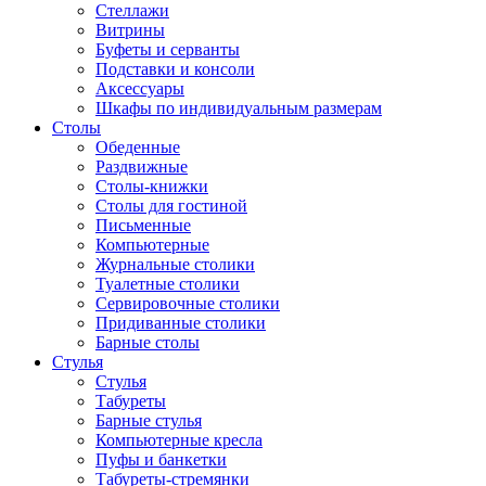
Стеллажи
Витрины
Буфеты и серванты
Подставки и консоли
Аксессуары
Шкафы по индивидуальным размерам
Столы
Обеденные
Раздвижные
Столы-книжки
Столы для гостиной
Письменные
Компьютерные
Журнальные столики
Туалетные столики
Сервировочные столики
Придиванные столики
Барные столы
Стулья
Стулья
Табуреты
Барные стулья
Компьютерные кресла
Пуфы и банкетки
Табуреты-стремянки