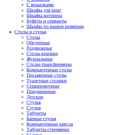
С вешалками
Шкафы для книг
Шкафы-витрины
Буфеты и серванты
Шкафы по вашим размерам
Столы и стулья
Столы
Обеденные
Раздвижные
Столы-книжки
Журнальные
Столы-трансформеры
Компьютерные столы
Письменные столы
Туалетные столики
Сервировочные
Придиванные
Детские
Стулья
Стулья
Табуреты
Барные стулья
Компьютерные кресла
Табуреты-стремянки
Скамьи