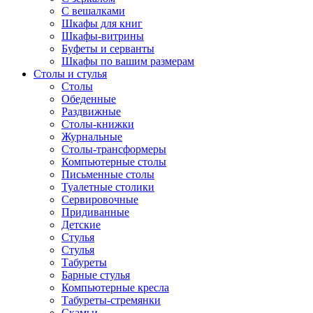
С вешалками
Шкафы для книг
Шкафы-витрины
Буфеты и серванты
Шкафы по вашим размерам
Столы и стулья
Столы
Обеденные
Раздвижные
Столы-книжки
Журнальные
Столы-трансформеры
Компьютерные столы
Письменные столы
Туалетные столики
Сервировочные
Придиванные
Детские
Стулья
Стулья
Табуреты
Барные стулья
Компьютерные кресла
Табуреты-стремянки
Скамьи