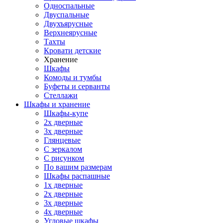
Односпальные
Двуспальные
Двухъярусные
Верхнеярусные
Тахты
Кровати детские
Хранение
Шкафы
Комоды и тумбы
Буфеты и серванты
Стеллажи
Шкафы
и хранение
Шкафы-купе
2х дверные
3х дверные
Глянцевые
С зеркалом
С рисунком
По вашим размерам
Шкафы распашные
1х дверные
2х дверные
3х дверные
4х дверные
Угловые шкафы