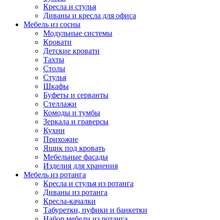
Кресла и стулья
Диваны и кресла для офиса
Мебель из сосны
Модульные системы
Кровати
Детские кровати
Тахты
Столы
Стулья
Шкафы
Буфеты и серванты
Стеллажи
Комоды и тумбы
Зеркала и граверсы
Кухни
Прихожие
Ящик под кровать
Мебельные фасады
Изделия для хранения
Мебель из ротанга
Кресла и стулья из ротанга
Диваны из ротанга
Кресла-качалки
Табуретки, пуфики и банкетки
Набор мебели из ротанга