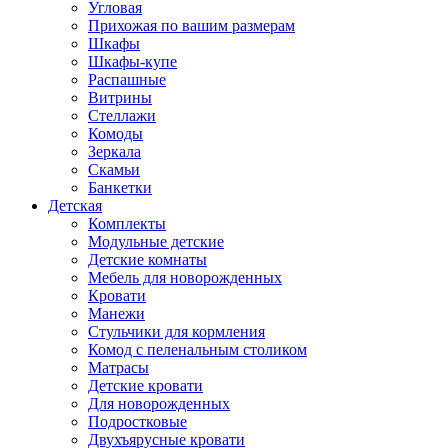
Угловая
Прихожая по вашим размерам
Шкафы
Шкафы-купе
Распашные
Витрины
Стеллажи
Комоды
Зеркала
Скамьи
Банкетки
Детская
Комплекты
Модульные детские
Детские комнаты
Мебель для новорожденных
Кровати
Манежи
Стульчики для кормления
Комод с пеленальным столиком
Матрасы
Детские кровати
Для новорожденных
Подростковые
Двухъярусные кровати