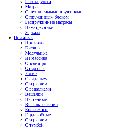
Раскладушки
Матрасы
С независимыми пружинами
С пружинным блоком
Беспружинные матрасы
Наматрасники
Зеркала
Прихожая
Прихожие
Готовые
Модульные
Из массива
Обувницы
Открытые
Узкие
С сиденьем
С зеркалом
С вешалками
Вешалки
Настенные
Вешалки-стойки
Костюмные
Гардеробные
С зеркалом
С тумбой