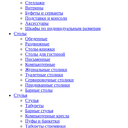
Стеллажи
Витрины
Буфеты и серванты
Подставки и консоли
Аксессуары
Шкафы по индивидуальным размерам
Столы
Обеденные
Раздвижные
Столы-книжки
Столы для гостиной
Письменные
Компьютерные
Журнальные столики
Туалетные столики
Сервировочные столики
Придиванные столики
Барные столы
Стулья
Стулья
Табуреты
Барные стулья
Компьютерные кресла
Пуфы и банкетки
Табуреты-стремянки