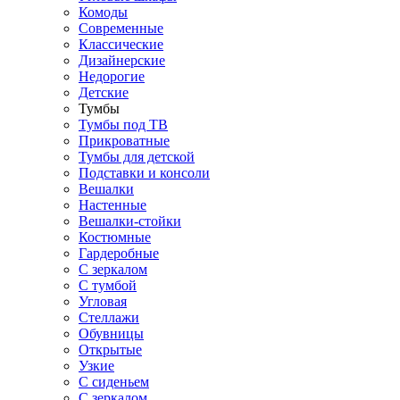
Комоды
Современные
Классические
Дизайнерские
Недорогие
Детские
Тумбы
Тумбы под ТВ
Прикроватные
Тумбы для детской
Подставки и консоли
Вешалки
Настенные
Вешалки-стойки
Костюмные
Гардеробные
С зеркалом
С тумбой
Угловая
Стеллажи
Обувницы
Открытые
Узкие
С сиденьем
С зеркалом