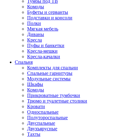
Тумбы под ТВ
Комоды
Буфеты и серванты
Подставки и консоли
Полки
Мягкая мебель
Диваны
Кресла
Пуфы и банкетки
Кресла-мешки
Кресла-качалки
Спальня
Комплекты для спальни
Спальные гарнитуры
Модульные системы
Шкафы
Комоды
Прикроватные тумбочки
Трюмо и туалетные столики
Кровати
Односпальные
Полутороспальные
Двуспальные
Двухъярусные
Тахты