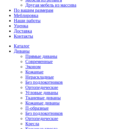
Другая мебель из массива
По вашим размерам
Меблировка
Наши работы
Уценка
Доставка
Контакты
Каталог
Диваны
Прямые диваны
Современные
Эконом
Кожаные
Нераскладные
Без подлокотников
Ортопедические
Угловые диваны
Тканевые диваны
Кожаные диваны
П-образные
Без подлокотников
Ортопедические
Кресла
Кожаные кресла