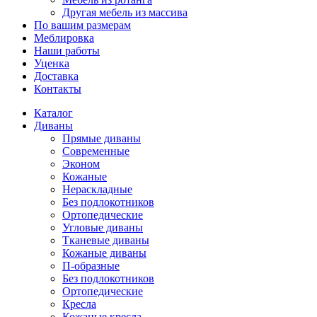
Другая мебель из массива
По вашим размерам
Меблировка
Наши работы
Уценка
Доставка
Контакты
Каталог
Диваны
Прямые диваны
Современные
Эконом
Кожаные
Нераскладные
Без подлокотников
Ортопедические
Угловые диваны
Тканевые диваны
Кожаные диваны
П-образные
Без подлокотников
Ортопедические
Кресла
Кожаные кресла