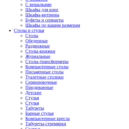
С вешалками
Шкафы для книг
Шкафы-витрины
Буфеты и серванты
Шкафы по вашим размерам
Столы и стулья
Столы
Обеденные
Раздвижные
Столы-книжки
Журнальные
Столы-трансформеры
Компьютерные столы
Письменные столы
Туалетные столики
Сервировочные
Придиванные
Детские
Стулья
Стулья
Табуреты
Барные стулья
Компьютерные кресла
Табуреты-стремянки
Скамьи