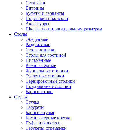
Стеллажи
Витрины
Буфеты и серванты
Подставки и консоли
Аксессуары
Шкафы по индивидуальным размерам
Столы
Обеденные
Раздвижные
Столы-книжки
Столы для гостиной
Письменные
Компьютерные
Журнальные столики
Туалетные столики
Сервировочные столики
Придиванные столики
Барные столы
Стулья
Стулья
Табуреты
Барные стулья
Компьютерные кресла
Пуфы и банкетки
Табуреты-стремянки