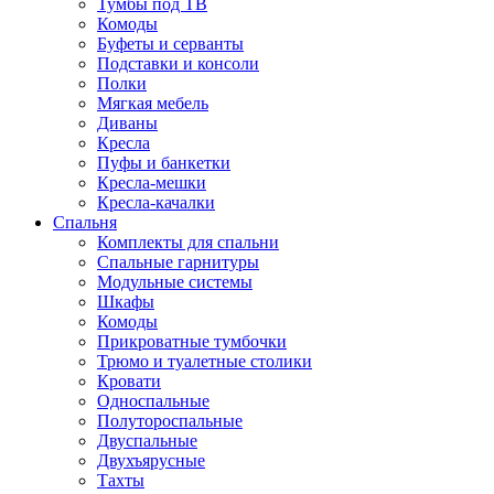
Тумбы под ТВ
Комоды
Буфеты и серванты
Подставки и консоли
Полки
Мягкая мебель
Диваны
Кресла
Пуфы и банкетки
Кресла-мешки
Кресла-качалки
Спальня
Комплекты для спальни
Спальные гарнитуры
Модульные системы
Шкафы
Комоды
Прикроватные тумбочки
Трюмо и туалетные столики
Кровати
Односпальные
Полутороспальные
Двуспальные
Двухъярусные
Тахты