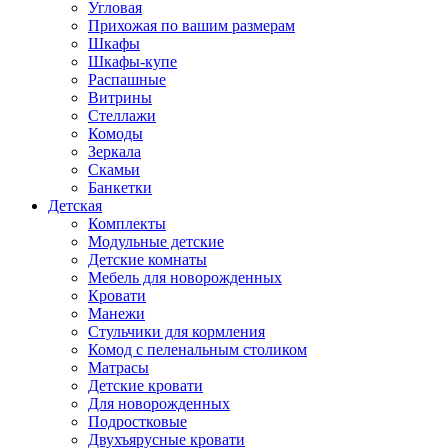
Угловая
Прихожая по вашим размерам
Шкафы
Шкафы-купе
Распашные
Витрины
Стеллажи
Комоды
Зеркала
Скамьи
Банкетки
Детская
Комплекты
Модульные детские
Детские комнаты
Мебель для новорожденных
Кровати
Манежи
Стульчики для кормления
Комод с пеленальным столиком
Матрасы
Детские кровати
Для новорожденных
Подростковые
Двухъярусные кровати