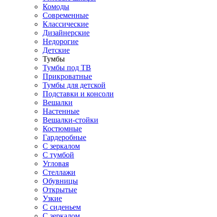
Комоды
Современные
Классические
Дизайнерские
Недорогие
Детские
Тумбы
Тумбы под ТВ
Прикроватные
Тумбы для детской
Подставки и консоли
Вешалки
Настенные
Вешалки-стойки
Костюмные
Гардеробные
С зеркалом
С тумбой
Угловая
Стеллажи
Обувницы
Открытые
Узкие
С сиденьем
С зеркалом