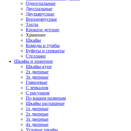
Односпальные
Двуспальные
Двухъярусные
Верхнеярусные
Тахты
Кровати детские
Хранение
Шкафы
Комоды и тумбы
Буфеты и серванты
Стеллажи
Шкафы
и хранение
Шкафы-купе
2х дверные
3х дверные
Глянцевые
С зеркалом
С рисунком
По вашим размерам
Шкафы распашные
1х дверные
2х дверные
3х дверные
4х дверные
Угловые шкафы