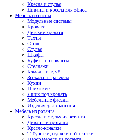
Кресла и стулья
Диваны и кресла для офиса
Мебель из сосны
Модульные системы
Кровати
Детские кровати
Тахты
Столы
Стулья
Шкафы
Буфеты и серванты
Стеллажи
Комоды и тумбы
Зеркала и граверсы
Кухни
Прихожие
Ящик под кровать
Мебельные фасады
Изделия для хранения
Мебель из ротанга
Кресла и стулья из ротанга
Диваны из ротанга
Кресла-качалки
Табуретки, пуфики и банкетки
Набор мебели из ротанга