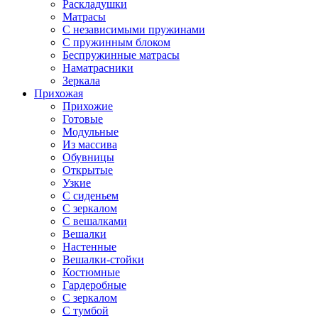
Раскладушки
Матрасы
С независимыми пружинами
С пружинным блоком
Беспружинные матрасы
Наматрасники
Зеркала
Прихожая
Прихожие
Готовые
Модульные
Из массива
Обувницы
Открытые
Узкие
С сиденьем
С зеркалом
С вешалками
Вешалки
Настенные
Вешалки-стойки
Костюмные
Гардеробные
С зеркалом
С тумбой