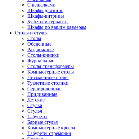
С вешалками
Шкафы для книг
Шкафы-витрины
Буфеты и серванты
Шкафы по вашим размерам
Столы и стулья
Столы
Обеденные
Раздвижные
Столы-книжки
Журнальные
Столы-трансформеры
Компьютерные столы
Письменные столы
Туалетные столики
Сервировочные
Придиванные
Детские
Стулья
Стулья
Табуреты
Барные стулья
Компьютерные кресла
Табуреты-стремянки
Скамьи