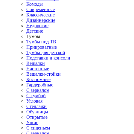
Комоды
Современные
Классические
Дизайнерские
Недорогие
Детские
Тумбы
Тумбы под ТВ
Прикроватные
Тумбы для детской
Подставки и консоли
Вешалки
Настенные
Вешалки-стойки
Костюмные
Гардеробные
С зеркалом
С тумбой
Угловая
Стеллажи
Обувницы
Открытые
Узкие
С сиденьем
С зеркалом