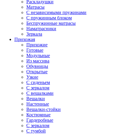
Раскладушки
Матрасы
С независимыми пружинами
С пружинным блоком
Беспружинные матрасы
Наматрасники
Зеркала
Прихожая
Прихожие
Готовые
Модульные
Из массива
Обувницы
Открытые
Узкие
С сиденьем
С зеркалом
С вешалками
Вешалки
Настенные
Вешалки-стойки
Костюмные
Гардеробные
С зеркалом
С тумбой