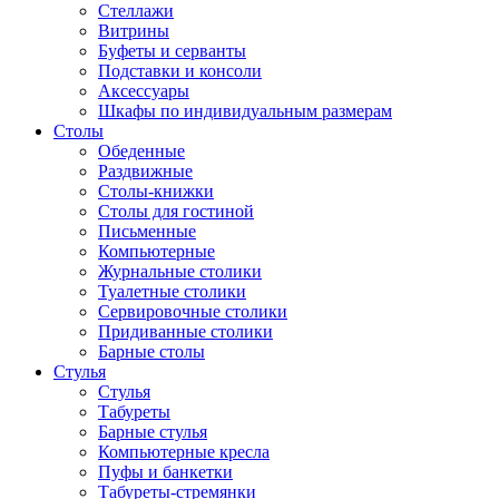
Стеллажи
Витрины
Буфеты и серванты
Подставки и консоли
Аксессуары
Шкафы по индивидуальным размерам
Столы
Обеденные
Раздвижные
Столы-книжки
Столы для гостиной
Письменные
Компьютерные
Журнальные столики
Туалетные столики
Сервировочные столики
Придиванные столики
Барные столы
Стулья
Стулья
Табуреты
Барные стулья
Компьютерные кресла
Пуфы и банкетки
Табуреты-стремянки