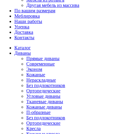
Другая мебель из массива
По вашим размерам
Меблировка
Наши работы
Уценка
Доставка
Контакты
Каталог
Диваны
Прямые диваны
Современные
Эконом
Кожаные
Нераскладные
Без подлокотников
Ортопедические
Угловые диваны
Тканевые диваны
Кожаные диваны
П-образные
Без подлокотников
Ортопедические
Кресла
Кожаные кресла