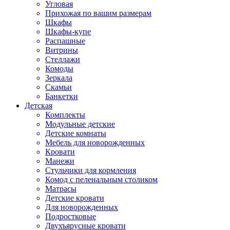
Угловая
Прихожая по вашим размерам
Шкафы
Шкафы-купе
Распашные
Витрины
Стеллажи
Комоды
Зеркала
Скамьи
Банкетки
Детская
Комплекты
Модульные детские
Детские комнаты
Мебель для новорожденных
Кровати
Манежи
Стульчики для кормления
Комод с пеленальным столиком
Матрасы
Детские кровати
Для новорожденных
Подростковые
Двухъярусные кровати