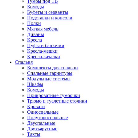
Тумбы под ТВ
Комоды
Буфеты и серванты
Подставки и консоли
Полки
Мягкая мебель
Диваны
Кресла
Пуфы и банкетки
Кресла-мешки
Кресла-качалки
Спальня
Комплекты для спальни
Спальные гарнитуры
Модульные системы
Шкафы
Комоды
Прикроватные тумбочки
Трюмо и туалетные столики
Кровати
Односпальные
Полутороспальные
Двуспальные
Двухъярусные
Тахты