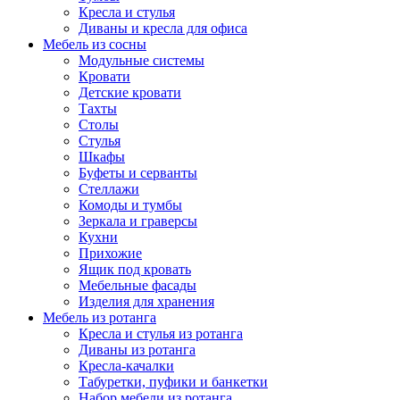
Кресла и стулья
Диваны и кресла для офиса
Мебель из сосны
Модульные системы
Кровати
Детские кровати
Тахты
Столы
Стулья
Шкафы
Буфеты и серванты
Стеллажи
Комоды и тумбы
Зеркала и граверсы
Кухни
Прихожие
Ящик под кровать
Мебельные фасады
Изделия для хранения
Мебель из ротанга
Кресла и стулья из ротанга
Диваны из ротанга
Кресла-качалки
Табуретки, пуфики и банкетки
Набор мебели из ротанга