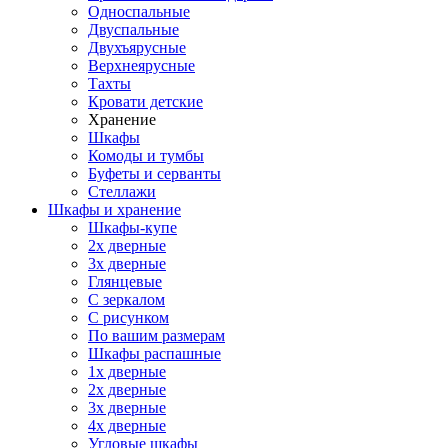
Односпальные
Двуспальные
Двухъярусные
Верхнеярусные
Тахты
Кровати детские
Хранение
Шкафы
Комоды и тумбы
Буфеты и серванты
Стеллажи
Шкафы
и хранение
Шкафы-купе
2х дверные
3х дверные
Глянцевые
С зеркалом
С рисунком
По вашим размерам
Шкафы распашные
1х дверные
2х дверные
3х дверные
4х дверные
Угловые шкафы