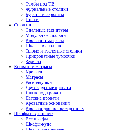
Тумбы под ТВ
Журнальные столики
Буфеты и серванты
Полки
Спальни
Спальные гарнитуры
Модульные спальни
Кровати и матрасы
Шкафы в спальню
Трюмо и туалетные столики
Прикроватные тумбочки
Зеркала
Кровати и матрасы
Кровати
Матрасы
Раскладушки
Двухъярусные кровати
Ящик под кровать
Детские кровати
Кроватные основания
Кровати для новорожденных
Шкафы и хранение
Все шкафы
Шкафы-купе
Шкафы распашные