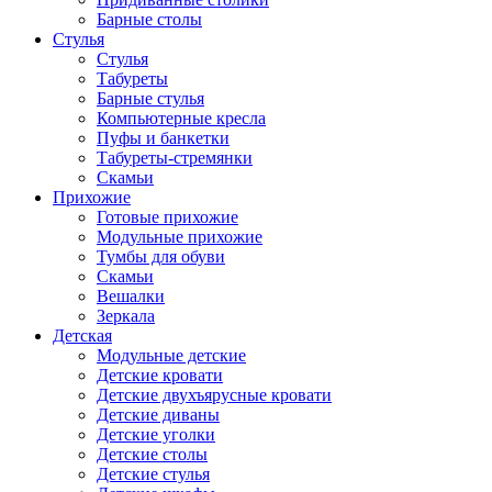
Барные столы
Стулья
Стулья
Табуреты
Барные стулья
Компьютерные кресла
Пуфы и банкетки
Табуреты-стремянки
Скамьи
Прихожие
Готовые прихожие
Модульные прихожие
Тумбы для обуви
Скамьи
Вешалки
Зеркала
Детская
Модульные детские
Детские кровати
Детские двухъярусные кровати
Детские диваны
Детские уголки
Детские столы
Детские стулья