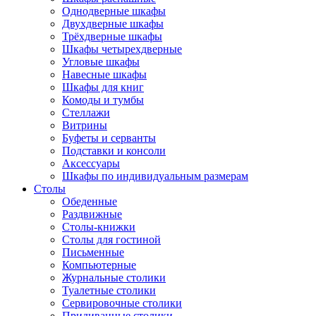
Однодверные шкафы
Двухдверные шкафы
Трёхдверные шкафы
Шкафы четырехдверные
Угловые шкафы
Навесные шкафы
Шкафы для книг
Комоды и тумбы
Стеллажи
Витрины
Буфеты и серванты
Подставки и консоли
Аксессуары
Шкафы по индивидуальным размерам
Столы
Обеденные
Раздвижные
Столы-книжки
Столы для гостиной
Письменные
Компьютерные
Журнальные столики
Туалетные столики
Сервировочные столики
Придиванные столики