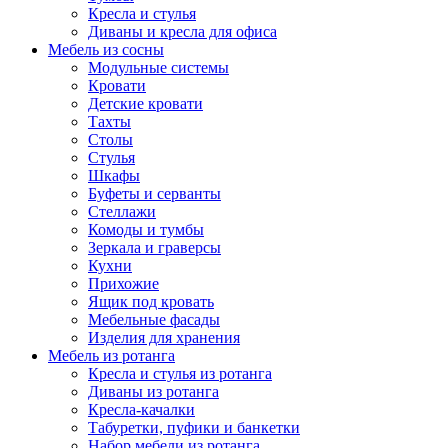
Кресла и стулья
Диваны и кресла для офиса
Мебель из сосны
Модульные системы
Кровати
Детские кровати
Тахты
Столы
Стулья
Шкафы
Буфеты и серванты
Стеллажи
Комоды и тумбы
Зеркала и граверсы
Кухни
Прихожие
Ящик под кровать
Мебельные фасады
Изделия для хранения
Мебель из ротанга
Кресла и стулья из ротанга
Диваны из ротанга
Кресла-качалки
Табуретки, пуфики и банкетки
Набор мебели из ротанга