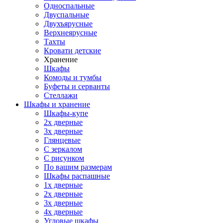
Односпальные
Двуспальные
Двухъярусные
Верхнеярусные
Тахты
Кровати детские
Хранение
Шкафы
Комоды и тумбы
Буфеты и серванты
Стеллажи
Шкафы
и хранение
Шкафы-купе
2х дверные
3х дверные
Глянцевые
С зеркалом
С рисунком
По вашим размерам
Шкафы распашные
1х дверные
2х дверные
3х дверные
4х дверные
Угловые шкафы