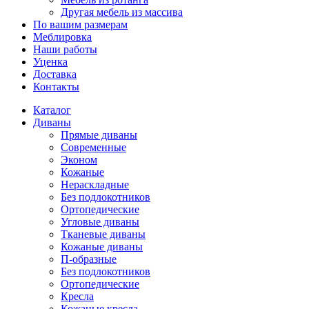
Другая мебель из массива
По вашим размерам
Меблировка
Наши работы
Уценка
Доставка
Контакты
Каталог
Диваны
Прямые диваны
Современные
Эконом
Кожаные
Нераскладные
Без подлокотников
Ортопедические
Угловые диваны
Тканевые диваны
Кожаные диваны
П-образные
Без подлокотников
Ортопедические
Кресла
Кожаные кресла