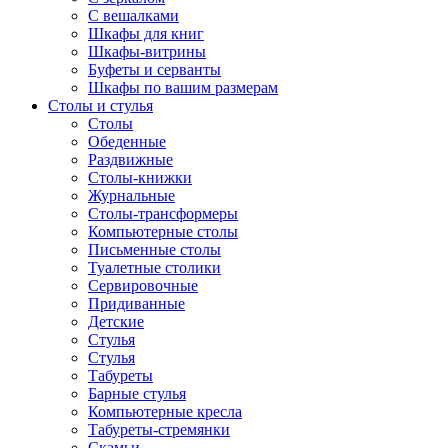
С вешалками
Шкафы для книг
Шкафы-витрины
Буфеты и серванты
Шкафы по вашим размерам
Столы и стулья
Столы
Обеденные
Раздвижные
Столы-книжки
Журнальные
Столы-трансформеры
Компьютерные столы
Письменные столы
Туалетные столики
Сервировочные
Придиванные
Детские
Стулья
Стулья
Табуреты
Барные стулья
Компьютерные кресла
Табуреты-стремянки
Скамьи