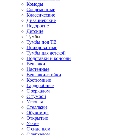
Комоды
Современные
Классические
Дизайнерские
Недорогие
Детские
Тумбы
Тумбы под ТВ
Прикроватные
Тумбы для детской
Подставки и консоли
Вешалки
Настенные
Вешалки-стойки
Костюмные
Гардеробные
С зеркалом
С тумбой
Угловая
Стеллажи
Обувницы
Открытые
Узкие
С сиденьем
С зеркалом