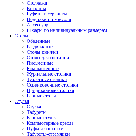
Стеллажи
Витрины
Буфеты и серванты
Подставки и консоли
Аксессуары
Шкафы по индивидуальным размерам
Столы
Обеденные
Раздвижные
Столы-книжки
Столы для гостиной
Письменные
Компьютерные
Журнальные столики
Туалетные столики
Сервировочные столики
Придиванные столики
Барные столы
Стулья
Стулья
Табуреты
Барные стулья
Компьютерные кресла
Пуфы и банкетки
Табуреты-стремянки