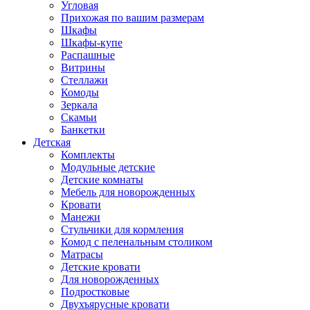
Угловая
Прихожая по вашим размерам
Шкафы
Шкафы-купе
Распашные
Витрины
Стеллажи
Комоды
Зеркала
Скамьи
Банкетки
Детская
Комплекты
Модульные детские
Детские комнаты
Мебель для новорожденных
Кровати
Манежи
Стульчики для кормления
Комод с пеленальным столиком
Матрасы
Детские кровати
Для новорожденных
Подростковые
Двухъярусные кровати