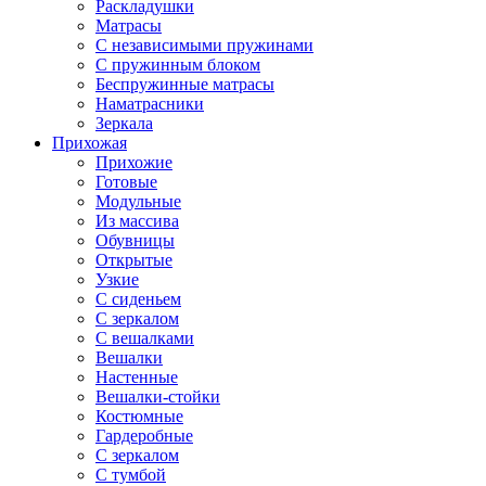
Раскладушки
Матрасы
С независимыми пружинами
С пружинным блоком
Беспружинные матрасы
Наматрасники
Зеркала
Прихожая
Прихожие
Готовые
Модульные
Из массива
Обувницы
Открытые
Узкие
С сиденьем
С зеркалом
С вешалками
Вешалки
Настенные
Вешалки-стойки
Костюмные
Гардеробные
С зеркалом
С тумбой