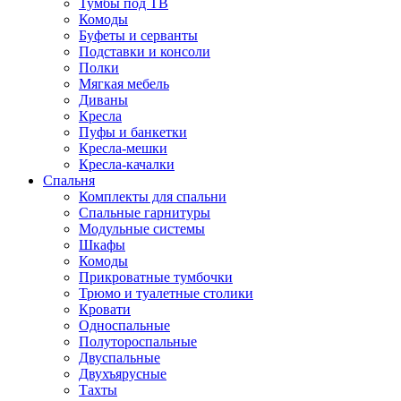
Тумбы под ТВ
Комоды
Буфеты и серванты
Подставки и консоли
Полки
Мягкая мебель
Диваны
Кресла
Пуфы и банкетки
Кресла-мешки
Кресла-качалки
Спальня
Комплекты для спальни
Спальные гарнитуры
Модульные системы
Шкафы
Комоды
Прикроватные тумбочки
Трюмо и туалетные столики
Кровати
Односпальные
Полутороспальные
Двуспальные
Двухъярусные
Тахты