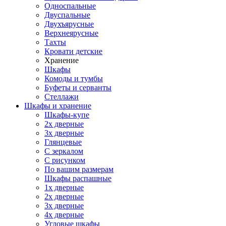
Односпальные
Двуспальные
Двухъярусные
Верхнеярусные
Тахты
Кровати детские
Хранение
Шкафы
Комоды и тумбы
Буфеты и серванты
Стеллажи
Шкафы
и хранение
Шкафы-купе
2х дверные
3х дверные
Глянцевые
С зеркалом
С рисунком
По вашим размерам
Шкафы распашные
1х дверные
2х дверные
3х дверные
4х дверные
Угловые шкафы