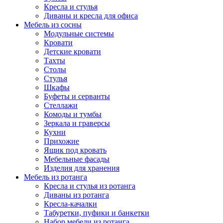
Кресла и стулья
Диваны и кресла для офиса
Мебель из сосны
Модульные системы
Кровати
Детские кровати
Тахты
Столы
Стулья
Шкафы
Буфеты и серванты
Стеллажи
Комоды и тумбы
Зеркала и граверсы
Кухни
Прихожие
Ящик под кровать
Мебельные фасады
Изделия для хранения
Мебель из ротанга
Кресла и стулья из ротанга
Диваны из ротанга
Кресла-качалки
Табуретки, пуфики и банкетки
Набор мебели из ротанга