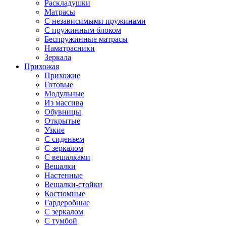
Раскладушки
Матрасы
С независимыми пружинами
С пружинным блоком
Беспружинные матрасы
Наматрасники
Зеркала
Прихожая
Прихожие
Готовые
Модульные
Из массива
Обувницы
Открытые
Узкие
С сиденьем
С зеркалом
С вешалками
Вешалки
Настенные
Вешалки-стойки
Костюмные
Гардеробные
С зеркалом
С тумбой