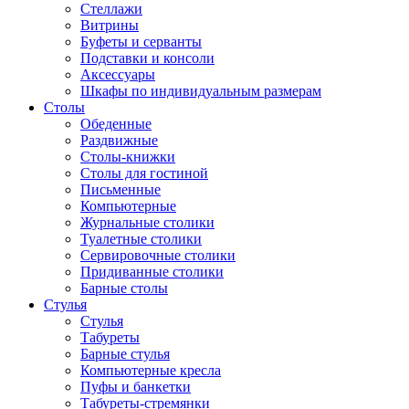
Стеллажи
Витрины
Буфеты и серванты
Подставки и консоли
Аксессуары
Шкафы по индивидуальным размерам
Столы
Обеденные
Раздвижные
Столы-книжки
Столы для гостиной
Письменные
Компьютерные
Журнальные столики
Туалетные столики
Сервировочные столики
Придиванные столики
Барные столы
Стулья
Стулья
Табуреты
Барные стулья
Компьютерные кресла
Пуфы и банкетки
Табуреты-стремянки