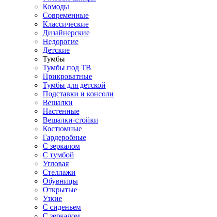
Комоды
Современные
Классические
Дизайнерские
Недорогие
Детские
Тумбы
Тумбы под ТВ
Прикроватные
Тумбы для детской
Подставки и консоли
Вешалки
Настенные
Вешалки-стойки
Костюмные
Гардеробные
С зеркалом
С тумбой
Угловая
Стеллажи
Обувницы
Открытые
Узкие
С сиденьем
С зеркалом