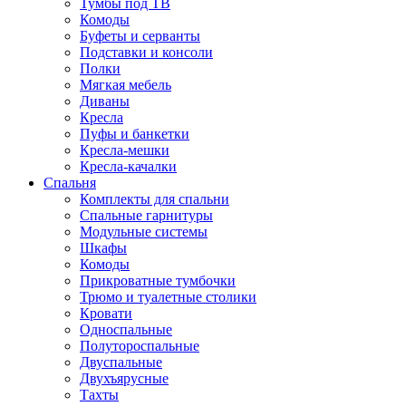
Тумбы под ТВ
Комоды
Буфеты и серванты
Подставки и консоли
Полки
Мягкая мебель
Диваны
Кресла
Пуфы и банкетки
Кресла-мешки
Кресла-качалки
Спальня
Комплекты для спальни
Спальные гарнитуры
Модульные системы
Шкафы
Комоды
Прикроватные тумбочки
Трюмо и туалетные столики
Кровати
Односпальные
Полутороспальные
Двуспальные
Двухъярусные
Тахты