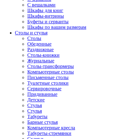
С вешалками
Шкафы для книг
Шкафы-витрины
Буфеты и серванты
Шкафы по вашим размерам
Столы и стулья
Столы
Обеденные
Раздвижные
Столы-книжки
Журнальные
Столы-трансформеры
Компьютерные столы
Письменные столы
Туалетные столики
Сервировочные
Придиванные
Детские
Стулья
Стулья
Табуреты
Барные стулья
Компьютерные кресла
Табуреты-стремянки
Скамьи