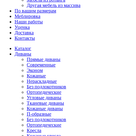
Другая мебель из массива
По вашим размерам
Меблировка
Наши работы
Уценка
Доставка
Контакты
Каталог
Диваны
Прямые диваны
Современные
Эконом
Кожаные
Нераскладные
Без подлокотников
Ортопедические
Угловые диваны
Тканевые диваны
Кожаные диваны
П-образные
Без подлокотников
Ортопедические
Кресла
Кожаные кресла