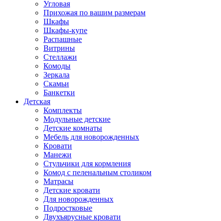
Угловая
Прихожая по вашим размерам
Шкафы
Шкафы-купе
Распашные
Витрины
Стеллажи
Комоды
Зеркала
Скамьи
Банкетки
Детская
Комплекты
Модульные детские
Детские комнаты
Мебель для новорожденных
Кровати
Манежи
Стульчики для кормления
Комод с пеленальным столиком
Матрасы
Детские кровати
Для новорожденных
Подростковые
Двухъярусные кровати