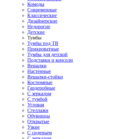
Комоды
Современные
Классические
Дизайнерские
Недорогие
Детские
Тумбы
Тумбы под ТВ
Прикроватные
Тумбы для детской
Подставки и консоли
Вешалки
Настенные
Вешалки-стойки
Костюмные
Гардеробные
С зеркалом
С тумбой
Угловая
Стеллажи
Обувницы
Открытые
Узкие
С сиденьем
С зеркалом