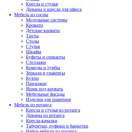
Кресла и стулья
Диваны и кресла для офиса
Мебель из сосны
Модульные системы
Кровати
Детские кровати
Тахты
Столы
Стулья
Шкафы
Буфеты и серванты
Стеллажи
Комоды и тумбы
Зеркала и граверсы
Кухни
Прихожие
Ящик под кровать
Мебельные фасады
Изделия для хранения
Мебель из ротанга
Кресла и стулья из ротанга
Диваны из ротанга
Кресла-качалки
Табуретки, пуфики и банкетки
Набор мебели из ротанга