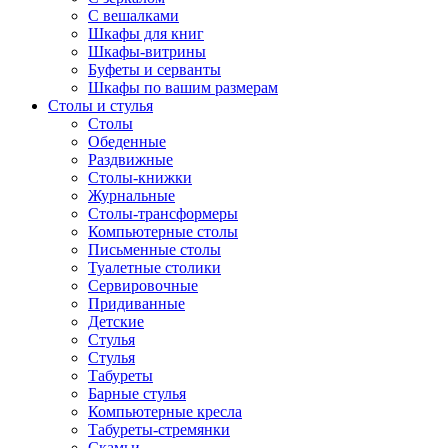
С вешалками
Шкафы для книг
Шкафы-витрины
Буфеты и серванты
Шкафы по вашим размерам
Столы и стулья
Столы
Обеденные
Раздвижные
Столы-книжки
Журнальные
Столы-трансформеры
Компьютерные столы
Письменные столы
Туалетные столики
Сервировочные
Придиванные
Детские
Стулья
Стулья
Табуреты
Барные стулья
Компьютерные кресла
Табуреты-стремянки
Скамьи