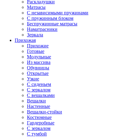
Раскладушки
Матрасы
С независимыми пружинами
С пружинным блоком
Беспружинные матрасы
Наматрасники
Зеркала
Прихожая
Прихожие
Готовые
Модульные
Из массива
Обувницы
Открытые
Узкие
С сиденьем
С зеркалом
С вешалками
Вешалки
Настенные
Вешалки-стойки
Костюмные
Гардеробные
С зеркалом
С тумбой