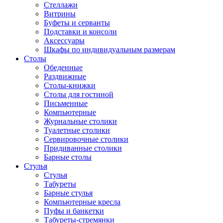
Стеллажи
Витрины
Буфеты и серванты
Подставки и консоли
Аксессуары
Шкафы по индивидуальным размерам
Столы
Обеденные
Раздвижные
Столы-книжки
Столы для гостиной
Письменные
Компьютерные
Журнальные столики
Туалетные столики
Сервировочные столики
Придиванные столики
Барные столы
Стулья
Стулья
Табуреты
Барные стулья
Компьютерные кресла
Пуфы и банкетки
Табуреты-стремянки