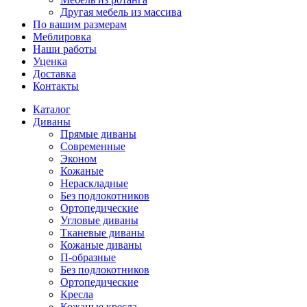
Другая мебель из массива
По вашим размерам
Меблировка
Наши работы
Уценка
Доставка
Контакты
Каталог
Диваны
Прямые диваны
Современные
Эконом
Кожаные
Нераскладные
Без подлокотников
Ортопедические
Угловые диваны
Тканевые диваны
Кожаные диваны
П-образные
Без подлокотников
Ортопедические
Кресла
Кожаные кресла