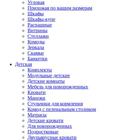
Угловая
Прихожая по вашим размерам
Шкафы
Шкафы-купе
Распашные
Витрины
Стеллажи
Комоды
Зеркала
Скамьи
Банкетки
Детская
Комплекты
Модульные детские
Детские комнаты
Мебель для новорожденных
Кровати
Манежи
Стульчики для кормления
Комод с пеленальным столиком
Матрасы
Детские кровати
Для новорожденных
Подростковые
Двухъярусные кровати