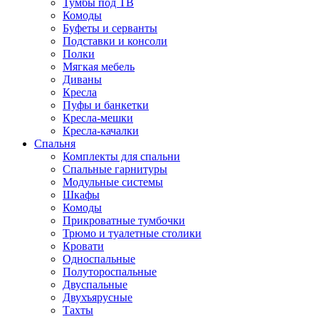
Тумбы под ТВ
Комоды
Буфеты и серванты
Подставки и консоли
Полки
Мягкая мебель
Диваны
Кресла
Пуфы и банкетки
Кресла-мешки
Кресла-качалки
Спальня
Комплекты для спальни
Спальные гарнитуры
Модульные системы
Шкафы
Комоды
Прикроватные тумбочки
Трюмо и туалетные столики
Кровати
Односпальные
Полутороспальные
Двуспальные
Двухъярусные
Тахты