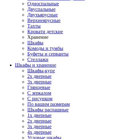
Односпальные
Двуспальные
Двухъярусные
Верхнеярусные
Тахты
Кровати детские
Хранение
Шкафы
Комоды и тумбы
Буфеты и серванты
Стеллажи
Шкафы
и хранение
Шкафы-купе
2х дверные
3х дверные
Глянцевые
С зеркалом
С рисунком
По вашим размерам
Шкафы распашные
1х дверные
2х дверные
3х дверные
4х дверные
Угловые шкафы