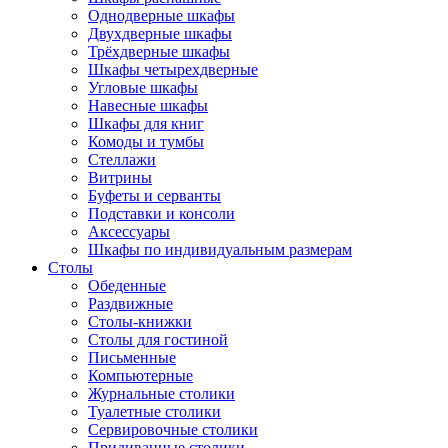
Однодверные шкафы
Двухдверные шкафы
Трёхдверные шкафы
Шкафы четырехдверные
Угловые шкафы
Навесные шкафы
Шкафы для книг
Комоды и тумбы
Стеллажи
Витрины
Буфеты и серванты
Подставки и консоли
Аксессуары
Шкафы по индивидуальным размерам
Столы
Обеденные
Раздвижные
Столы-книжки
Столы для гостиной
Письменные
Компьютерные
Журнальные столики
Туалетные столики
Сервировочные столики
Придиванные столики