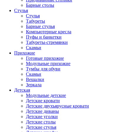
Барные столы
Стулья
Стулья
Табуреты
Барные стулья
Компьютерные кресла
Пуфы и банкетки
Табуреты-стремянки
Скамьи
Прихожие
Готовые прихожие
Модульные прихожие
Тумбы для обуви
Скамьи
Вешалки
Зеркала
Детская
Модульные детские
Детские кровати
Детские двухъярусные кровати
Детские диваны
Детские уголки
Детские столы
Детские стулья