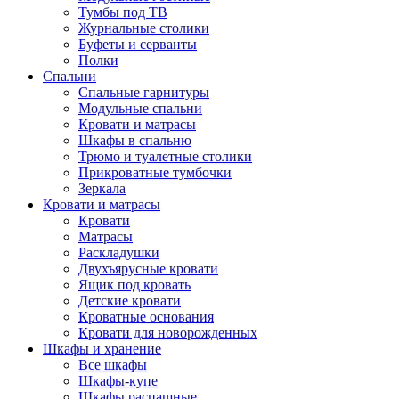
Тумбы под ТВ
Журнальные столики
Буфеты и серванты
Полки
Спальни
Спальные гарнитуры
Модульные спальни
Кровати и матрасы
Шкафы в спальню
Трюмо и туалетные столики
Прикроватные тумбочки
Зеркала
Кровати и матрасы
Кровати
Матрасы
Раскладушки
Двухъярусные кровати
Ящик под кровать
Детские кровати
Кроватные основания
Кровати для новорожденных
Шкафы и хранение
Все шкафы
Шкафы-купе
Шкафы распашные