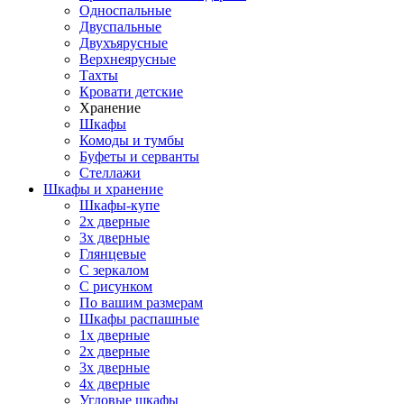
Односпальные
Двуспальные
Двухъярусные
Верхнеярусные
Тахты
Кровати детские
Хранение
Шкафы
Комоды и тумбы
Буфеты и серванты
Стеллажи
Шкафы
и хранение
Шкафы-купе
2х дверные
3х дверные
Глянцевые
С зеркалом
С рисунком
По вашим размерам
Шкафы распашные
1х дверные
2х дверные
3х дверные
4х дверные
Угловые шкафы