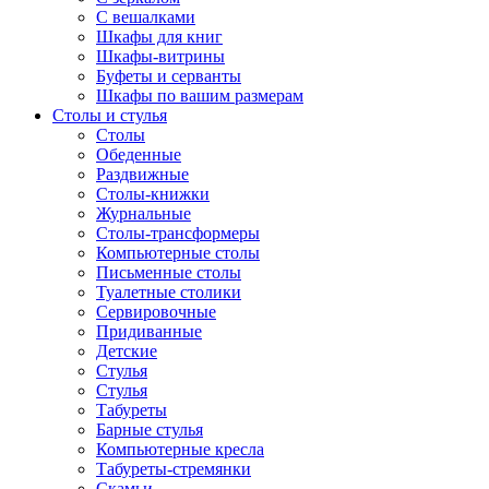
С вешалками
Шкафы для книг
Шкафы-витрины
Буфеты и серванты
Шкафы по вашим размерам
Столы и стулья
Столы
Обеденные
Раздвижные
Столы-книжки
Журнальные
Столы-трансформеры
Компьютерные столы
Письменные столы
Туалетные столики
Сервировочные
Придиванные
Детские
Стулья
Стулья
Табуреты
Барные стулья
Компьютерные кресла
Табуреты-стремянки
Скамьи