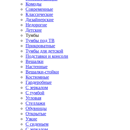
Комоды
Современные
Классические
Дизайнерские
Недорогие
Детские
Тумбы
Тумбы под ТВ
Прикроватные
Тумбы для детской
Подставки и консоли
Вешалки
Настенные
Вешалки-стойки
Костюмные
Гардеробные
С зеркалом
С тумбой
Угловая
Стеллажи
Обувницы
Открытые
Узкие
С сиденьем
С зеркалом