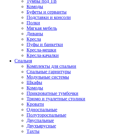
Тумбы под ТВ
Комоды
Буфеты и серванты
Подставки и консоли
Полки
Мягкая мебель
Диваны
Кресла
Пуфы и банкетки
Кресла-мешки
Кресла-качалки
Спальня
Комплекты для спальни
Спальные гарнитуры
Модульные системы
Шкафы
Комоды
Прикроватные тумбочки
Трюмо и туалетные столики
Кровати
Односпальные
Полутороспальные
Двуспальные
Двухъярусные
Тахты