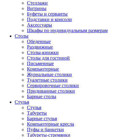
Стеллажи
Витрины
Буфеты и серванты
Подставки и консоли
Аксессуары
Шкафы по индивидуальным размерам
Столы
Обеденные
Раздвижные
Столы-книжки
Столы для гостиной
Письменные
Компьютерные
Журнальные столики
Туалетные столики
Сервировочные столики
Придиванные столики
Барные столы
Стулья
Стулья
Табуреты
Барные стулья
Компьютерные кресла
Пуфы и банкетки
Табуреты-стремянки