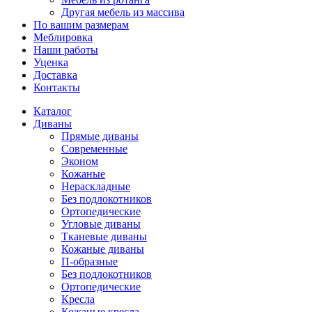
Другая мебель из массива
По вашим размерам
Меблировка
Наши работы
Уценка
Доставка
Контакты
Каталог
Диваны
Прямые диваны
Современные
Эконом
Кожаные
Нераскладные
Без подлокотников
Ортопедические
Угловые диваны
Тканевые диваны
Кожаные диваны
П-образные
Без подлокотников
Ортопедические
Кресла
Кожаные кресла