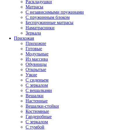
Раскладушки
Матрасы
С независимыми пружинами
С пружинным блоком
Беспружинные матрасы
Наматрасники
Зеркала
Прихожая
Прихожие
Готовые
Модульные
Из массива
Обувницы
Открытые
Узкие
С сиденьем
С зеркалом
С вешалками
Вешалки
Настенные
Вешалки-стойки
Костюмные
Гардеробные
С зеркалом
С тумбой