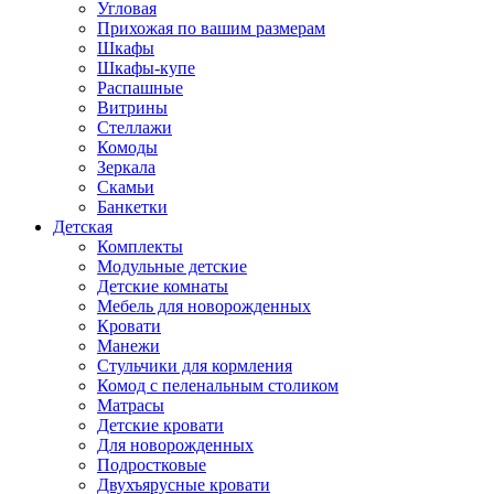
Угловая
Прихожая по вашим размерам
Шкафы
Шкафы-купе
Распашные
Витрины
Стеллажи
Комоды
Зеркала
Скамьи
Банкетки
Детская
Комплекты
Модульные детские
Детские комнаты
Мебель для новорожденных
Кровати
Манежи
Стульчики для кормления
Комод с пеленальным столиком
Матрасы
Детские кровати
Для новорожденных
Подростковые
Двухъярусные кровати