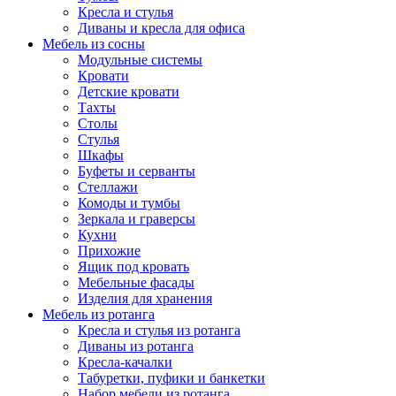
Кресла и стулья
Диваны и кресла для офиса
Мебель из сосны
Модульные системы
Кровати
Детские кровати
Тахты
Столы
Стулья
Шкафы
Буфеты и серванты
Стеллажи
Комоды и тумбы
Зеркала и граверсы
Кухни
Прихожие
Ящик под кровать
Мебельные фасады
Изделия для хранения
Мебель из ротанга
Кресла и стулья из ротанга
Диваны из ротанга
Кресла-качалки
Табуретки, пуфики и банкетки
Набор мебели из ротанга