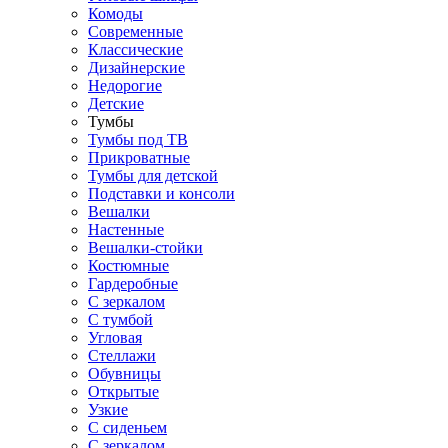
Комоды
Современные
Классические
Дизайнерские
Недорогие
Детские
Тумбы
Тумбы под ТВ
Прикроватные
Тумбы для детской
Подставки и консоли
Вешалки
Настенные
Вешалки-стойки
Костюмные
Гардеробные
С зеркалом
С тумбой
Угловая
Стеллажи
Обувницы
Открытые
Узкие
С сиденьем
С зеркалом