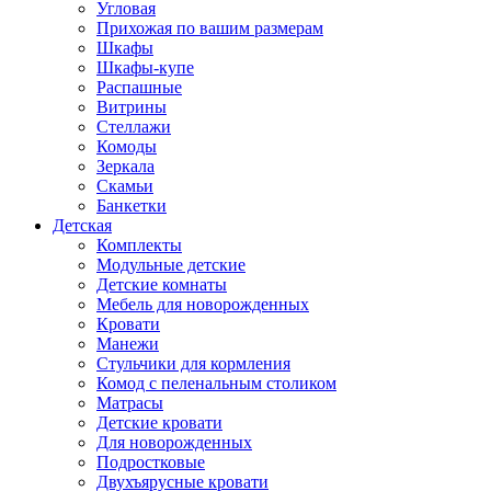
Угловая
Прихожая по вашим размерам
Шкафы
Шкафы-купе
Распашные
Витрины
Стеллажи
Комоды
Зеркала
Скамьи
Банкетки
Детская
Комплекты
Модульные детские
Детские комнаты
Мебель для новорожденных
Кровати
Манежи
Стульчики для кормления
Комод с пеленальным столиком
Матрасы
Детские кровати
Для новорожденных
Подростковые
Двухъярусные кровати