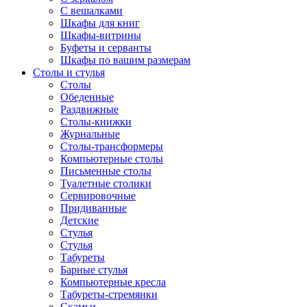
С вешалками
Шкафы для книг
Шкафы-витрины
Буфеты и серванты
Шкафы по вашим размерам
Столы и стулья
Столы
Обеденные
Раздвижные
Столы-книжки
Журнальные
Столы-трансформеры
Компьютерные столы
Письменные столы
Туалетные столики
Сервировочные
Придиванные
Детские
Стулья
Стулья
Табуреты
Барные стулья
Компьютерные кресла
Табуреты-стремянки
Скамьи