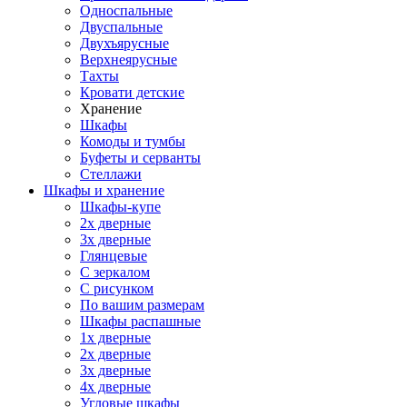
Односпальные
Двуспальные
Двухъярусные
Верхнеярусные
Тахты
Кровати детские
Хранение
Шкафы
Комоды и тумбы
Буфеты и серванты
Стеллажи
Шкафы
и хранение
Шкафы-купе
2х дверные
3х дверные
Глянцевые
С зеркалом
С рисунком
По вашим размерам
Шкафы распашные
1х дверные
2х дверные
3х дверные
4х дверные
Угловые шкафы