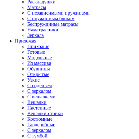
Раскладушки
Матрасы
С независимыми пружинами
С пружинным блоком
Беспружинные матрасы
Наматрасники
Зеркала
Прихожая
Прихожие
Готовые
Модульные
Из массива
Обувницы
Открытые
Узкие
С сиденьем
С зеркалом
С вешалками
Вешалки
Настенные
Вешалки-стойки
Костюмные
Гардеробные
С зеркалом
С тумбой