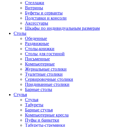
Стеллажи
Витрины
Буфеты и серванты
Подставки и консоли
Аксессуары
Шкафы по индивидуальным размерам
Столы
Обеденные
Раздвижные
Столы-книжки
Столы для гостиной
Письменные
Компьютерные
Журнальные столики
Туалетные столики
Сервировочные столики
Придиванные столики
Барные столы
Стулья
Стулья
Табуреты
Барные стулья
Компьютерные кресла
Пуфы и банкетки
Табуреты-стремянки