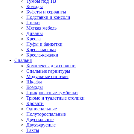
Тумбы под ТВ
Комоды
Буфеты и серванты
Подставки и консоли
Полки
Мягкая мебель
Диваны
Кресла
Пуфы и банкетки
Кресла-мешки
Кресла-качалки
Спальня
Комплекты для спальни
Спальные гарнитуры
Модульные системы
Шкафы
Комоды
Прикроватные тумбочки
Трюмо и туалетные столики
Кровати
Односпальные
Полутороспальные
Двуспальные
Двухъярусные
Тахты