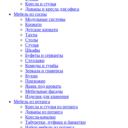
Кресла и стулья
Диваны и кресла для офиса
Мебель из сосны
Модульные системы
Кровати
Детские кровати
Тахты
Столы
Стулья
Шкафы
Буфеты и серванты
Стеллажи
Комоды и тумбы
Зеркала и граверсы
Кухни
Прихожие
Ящик под кровать
Мебельные фасады
Изделия для хранения
Мебель из ротанга
Кресла и стулья из ротанга
Диваны из ротанга
Кресла-качалки
Табуретки, пуфики и банкетки
Набор мебели из ротанга