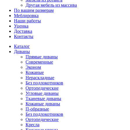
Другая мебель из массива
По вашим размерам
Меблировка
Наши работы
Уценка
Доставка
Контакты
Каталог
Диваны
Прямые диваны
Современные
Эконом
Кожаные
Нераскладные
Без подлокотников
Ортопедические
Угловые диваны
Тканевые диваны
Кожаные диваны
П-образные
Без подлокотников
Ортопедические
Кресла
Кожаные кресла