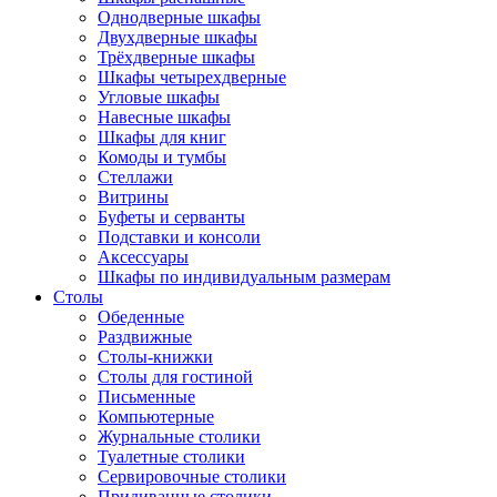
Однодверные шкафы
Двухдверные шкафы
Трёхдверные шкафы
Шкафы четырехдверные
Угловые шкафы
Навесные шкафы
Шкафы для книг
Комоды и тумбы
Стеллажи
Витрины
Буфеты и серванты
Подставки и консоли
Аксессуары
Шкафы по индивидуальным размерам
Столы
Обеденные
Раздвижные
Столы-книжки
Столы для гостиной
Письменные
Компьютерные
Журнальные столики
Туалетные столики
Сервировочные столики
Придиванные столики