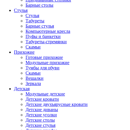
Барные столы
Стулья
Стулья
Табуреты
Барные стулья
Компьютерные кресла
Пуфы и банкетки
Табуреты-стремянки
Скамьи
Прихожие
Готовые прихожие
Модульные прихожие
Тумбы для обуви
Скамьи
Вешалки
Зеркала
Детская
Модульные детские
Детские кровати
Детские двухъярусные кровати
Детские диваны
Детские уголки
Детские столы
Детские стулья