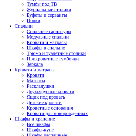
Тумбы под ТВ
Журнальные столики
Буфеты и серванты
Полки
Спальни
Спальные гарнитуры
Модульные спальни
Кровати и матрасы
Шкафы в спальню
Трюмо и туалетные столики
Прикроватные тумбочки
Зеркала
Кровати и матрасы
Кровати
Матрасы
Раскладушки
Двухъярусные кровати
Ящик под кровать
Детские кровати
Кроватные основания
Кровати для новорожденных
Шкафы и хранение
Все шкафы
Шкафы-купе
Шкафы распашные