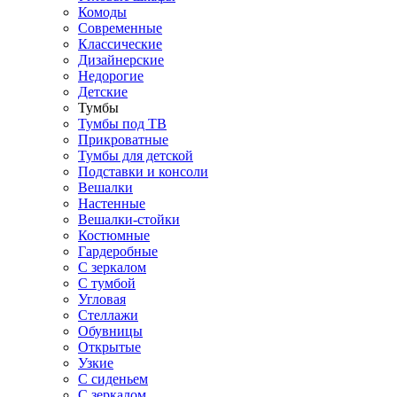
Комоды
Современные
Классические
Дизайнерские
Недорогие
Детские
Тумбы
Тумбы под ТВ
Прикроватные
Тумбы для детской
Подставки и консоли
Вешалки
Настенные
Вешалки-стойки
Костюмные
Гардеробные
С зеркалом
С тумбой
Угловая
Стеллажи
Обувницы
Открытые
Узкие
С сиденьем
С зеркалом