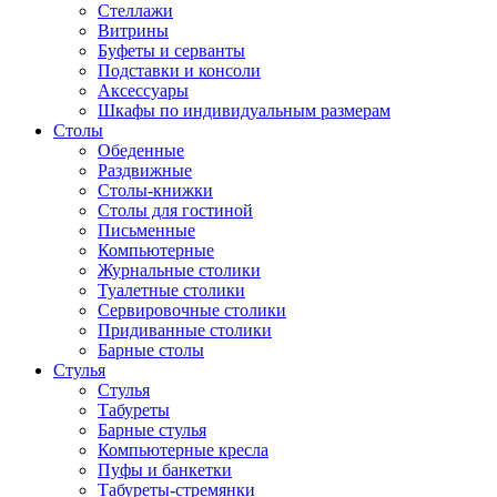
Стеллажи
Витрины
Буфеты и серванты
Подставки и консоли
Аксессуары
Шкафы по индивидуальным размерам
Столы
Обеденные
Раздвижные
Столы-книжки
Столы для гостиной
Письменные
Компьютерные
Журнальные столики
Туалетные столики
Сервировочные столики
Придиванные столики
Барные столы
Стулья
Стулья
Табуреты
Барные стулья
Компьютерные кресла
Пуфы и банкетки
Табуреты-стремянки