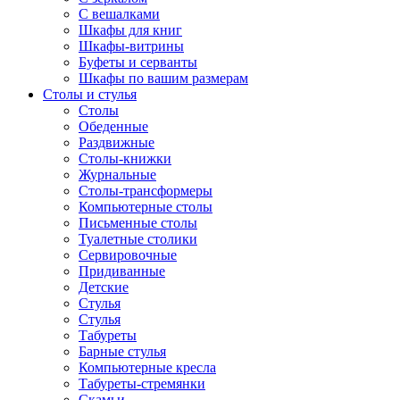
С вешалками
Шкафы для книг
Шкафы-витрины
Буфеты и серванты
Шкафы по вашим размерам
Столы и стулья
Столы
Обеденные
Раздвижные
Столы-книжки
Журнальные
Столы-трансформеры
Компьютерные столы
Письменные столы
Туалетные столики
Сервировочные
Придиванные
Детские
Стулья
Стулья
Табуреты
Барные стулья
Компьютерные кресла
Табуреты-стремянки
Скамьи