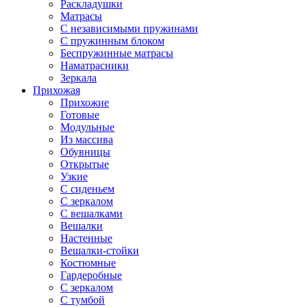
Раскладушки
Матрасы
С независимыми пружинами
С пружинным блоком
Беспружинные матрасы
Наматрасники
Зеркала
Прихожая
Прихожие
Готовые
Модульные
Из массива
Обувницы
Открытые
Узкие
С сиденьем
С зеркалом
С вешалками
Вешалки
Настенные
Вешалки-стойки
Костюмные
Гардеробные
С зеркалом
С тумбой