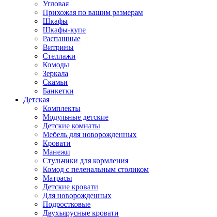
Угловая
Прихожая по вашим размерам
Шкафы
Шкафы-купе
Распашные
Витрины
Стеллажи
Комоды
Зеркала
Скамьи
Банкетки
Детская
Комплекты
Модульные детские
Детские комнаты
Мебель для новорожденных
Кровати
Манежи
Стульчики для кормления
Комод с пеленальным столиком
Матрасы
Детские кровати
Для новорожденных
Подростковые
Двухъярусные кровати