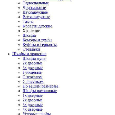
Односпальные
Двуспальные
Двухъярусные
Верхнеярусные
Тахты
Кровати детские
Хранение
Шкафы
Комоды и тумбы
Буфеты и серванты
Стеллажи
Шкафы
и хранение
Шкафы-купе
2х дверные
3х дверные
Глянцевые
С зеркалом
С рисунком
По вашим размерам
Шкафы распашные
1х дверные
2х дверные
3х дверные
4х дверные
Угловые шкафы