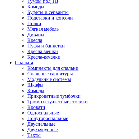
Тумбы под ТВ
Комоды
Буфеты и серванты
Подставки и консоли
Полки
Мягкая мебель
Диваны
Кресла
Пуфы и банкетки
Кресла-мешки
Кресла-качалки
Спальня
Комплекты для спальни
Спальные гарнитуры
Модульные системы
Шкафы
Комоды
Прикроватные тумбочки
Трюмо и туалетные столики
Кровати
Односпальные
Полутороспальные
Двуспальные
Двухъярусные
Тахты