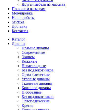
Другая мебель из массива
По вашим размерам
Меблировка
Наши работы
Уценка
Доставка
Контакты
Каталог
Диваны
Прямые диваны
Современные
Эконом
Кожаные
Нераскладные
Без подлокотников
Ортопедические
Угловые диваны
Тканевые диваны
Кожаные диваны
П-образные
Без подлокотников
Ортопедические
Кресла
Кожаные кресла