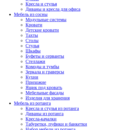
Кресла и стулья
Диваны и кресла для офиса
Мебель из сосны
Модульные системы
Кровати
Детские кровати
Тахты
Столы
Стулья
Шкафы
Буфеты и серванты
Стеллажи
Комоды и тумбы
Зеркала и граверсы
Кухни
Прихожие
Ящик под кровать
Мебельные фасады
Изделия для хранения
Мебель из ротанга
Кресла и стулья из ротанга
Диваны из ротанга
Кресла-качалки
Табуретки, пуфики и банкетки
Набор мебели из ротанга