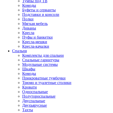
Тумбы под ТВ
Комоды
Буфеты и серванты
Подставки и консоли
Полки
Мягкая мебель
Диваны
Кресла
Пуфы и банкетки
Кресла-мешки
Кресла-качалки
Спальня
Комплекты для спальни
Спальные гарнитуры
Модульные системы
Шкафы
Комоды
Прикроватные тумбочки
Трюмо и туалетные столики
Кровати
Односпальные
Полутороспальные
Двуспальные
Двухъярусные
Тахты