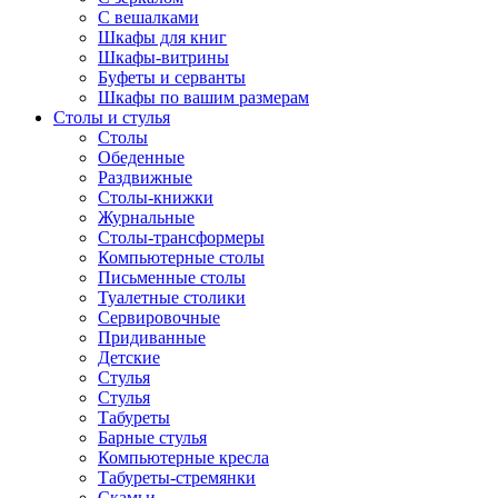
С вешалками
Шкафы для книг
Шкафы-витрины
Буфеты и серванты
Шкафы по вашим размерам
Столы и стулья
Столы
Обеденные
Раздвижные
Столы-книжки
Журнальные
Столы-трансформеры
Компьютерные столы
Письменные столы
Туалетные столики
Сервировочные
Придиванные
Детские
Стулья
Стулья
Табуреты
Барные стулья
Компьютерные кресла
Табуреты-стремянки
Скамьи