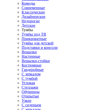
Комоды
Современные
Классические
Дизайнерские
Недорогие
Детские
Тумбы
Тумбы под ТВ
Прикроватные
Тумбы для детской
Подставки и консоли
Вешалки
Настенные
Вешалки-стойки
Костюмные
Гардеробные
С зеркалом
С тумбой
Угловая
Стеллажи
Обувницы
Открытые
Узкие
С сиденьем
С зеркалом