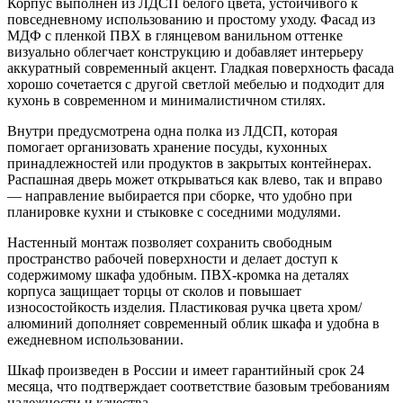
Корпус выполнен из ЛДСП белого цвета, устойчивого к
повседневному использованию и простому уходу. Фасад из
МДФ с пленкой ПВХ в глянцевом ванильном оттенке
визуально облегчает конструкцию и добавляет интерьеру
аккуратный современный акцент. Гладкая поверхность фасада
хорошо сочетается с другой светлой мебелью и подходит для
кухонь в современном и минималистичном стилях.
Внутри предусмотрена одна полка из ЛДСП, которая
помогает организовать хранение посуды, кухонных
принадлежностей или продуктов в закрытых контейнерах.
Распашная дверь может открываться как влево, так и вправо
— направление выбирается при сборке, что удобно при
планировке кухни и стыковке с соседними модулями.
Настенный монтаж позволяет сохранить свободным
пространство рабочей поверхности и делает доступ к
содержимому шкафа удобным. ПВХ-кромка на деталях
корпуса защищает торцы от сколов и повышает
износостойкость изделия. Пластиковая ручка цвета хром/
алюминий дополняет современный облик шкафа и удобна в
ежедневном использовании.
Шкаф произведен в России и имеет гарантийный срок 24
месяца, что подтверждает соответствие базовым требованиям
надежности и качества.