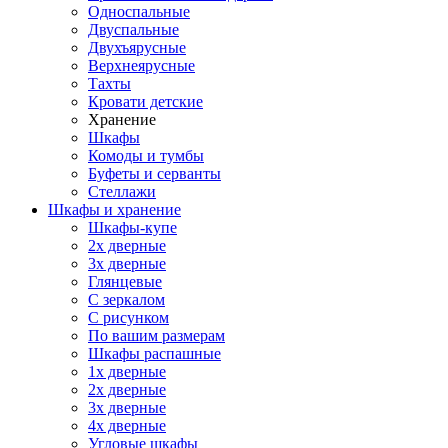
Односпальные
Двуспальные
Двухъярусные
Верхнеярусные
Тахты
Кровати детские
Хранение
Шкафы
Комоды и тумбы
Буфеты и серванты
Стеллажи
Шкафы
и хранение
Шкафы-купе
2х дверные
3х дверные
Глянцевые
С зеркалом
С рисунком
По вашим размерам
Шкафы распашные
1х дверные
2х дверные
3х дверные
4х дверные
Угловые шкафы