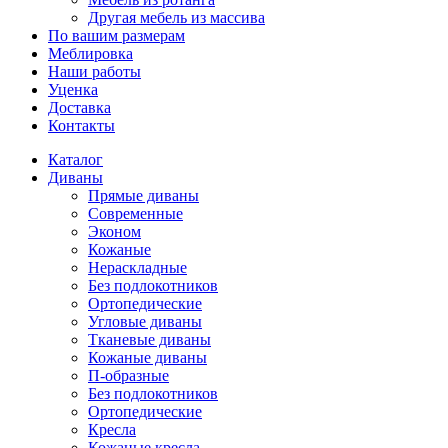
Другая мебель из массива
По вашим размерам
Меблировка
Наши работы
Уценка
Доставка
Контакты
Каталог
Диваны
Прямые диваны
Современные
Эконом
Кожаные
Нераскладные
Без подлокотников
Ортопедические
Угловые диваны
Тканевые диваны
Кожаные диваны
П-образные
Без подлокотников
Ортопедические
Кресла
Кожаные кресла