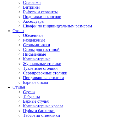
Стеллажи
Витрины
Буфеты и серванты
Подставки и консоли
Аксессуары
Шкафы по индивидуальным размерам
Столы
Обеденные
Раздвижные
Столы-книжки
Столы для гостиной
Письменные
Компьютерные
Журнальные столики
Туалетные столики
Сервировочные столики
Придиванные столики
Барные столы
Стулья
Стулья
Табуреты
Барные стулья
Компьютерные кресла
Пуфы и банкетки
Табуреты-стремянки