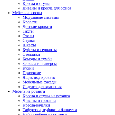
Кресла и стулья
Диваны и кресла для офиса
Мебель из сосны
Модульные системы
Кровати
Детские кровати
Тахты
Столы
Стулья
Шкафы
Буфеты и серванты
Стеллажи
Комоды и тумбы
Зеркала и граверсы
Кухни
Прихожие
Ящик под кровать
Мебельные фасады
Изделия для хранения
Мебель из ротанга
Кресла и стулья из ротанга
Диваны из ротанга
Кресла-качалки
Табуретки, пуфики и банкетки
Набор мебели из ротанга