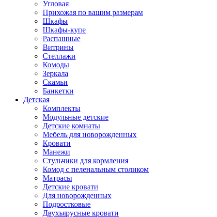
Угловая
Прихожая по вашим размерам
Шкафы
Шкафы-купе
Распашные
Витрины
Стеллажи
Комоды
Зеркала
Скамьи
Банкетки
Детская
Комплекты
Модульные детские
Детские комнаты
Мебель для новорожденных
Кровати
Манежи
Стульчики для кормления
Комод с пеленальным столиком
Матрасы
Детские кровати
Для новорожденных
Подростковые
Двухъярусные кровати