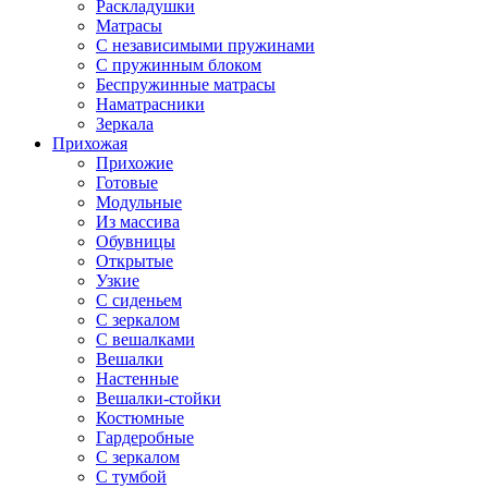
Раскладушки
Матрасы
С независимыми пружинами
С пружинным блоком
Беспружинные матрасы
Наматрасники
Зеркала
Прихожая
Прихожие
Готовые
Модульные
Из массива
Обувницы
Открытые
Узкие
С сиденьем
С зеркалом
С вешалками
Вешалки
Настенные
Вешалки-стойки
Костюмные
Гардеробные
С зеркалом
С тумбой