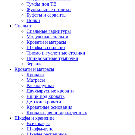
Тумбы под ТВ
Журнальные столики
Буфеты и серванты
Полки
Спальни
Спальные гарнитуры
Модульные спальни
Кровати и матрасы
Шкафы в спальню
Трюмо и туалетные столики
Прикроватные тумбочки
Зеркала
Кровати и матрасы
Кровати
Матрасы
Раскладушки
Двухъярусные кровати
Ящик под кровать
Детские кровати
Кроватные основания
Кровати для новорожденных
Шкафы и хранение
Все шкафы
Шкафы-купе
Шкафы распашные