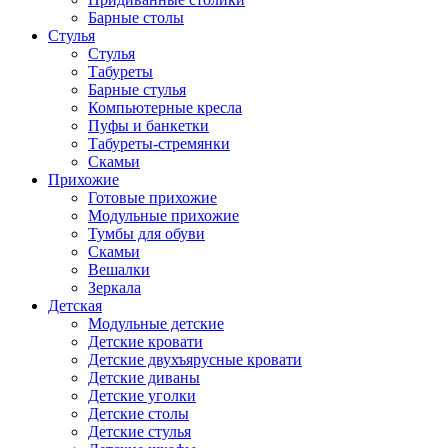
Барные столы
Стулья
Стулья
Табуреты
Барные стулья
Компьютерные кресла
Пуфы и банкетки
Табуреты-стремянки
Скамьи
Прихожие
Готовые прихожие
Модульные прихожие
Тумбы для обуви
Скамьи
Вешалки
Зеркала
Детская
Модульные детские
Детские кровати
Детские двухъярусные кровати
Детские диваны
Детские уголки
Детские столы
Детские стулья