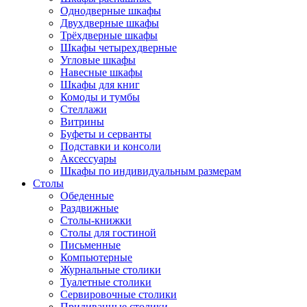
Однодверные шкафы
Двухдверные шкафы
Трёхдверные шкафы
Шкафы четырехдверные
Угловые шкафы
Навесные шкафы
Шкафы для книг
Комоды и тумбы
Стеллажи
Витрины
Буфеты и серванты
Подставки и консоли
Аксессуары
Шкафы по индивидуальным размерам
Столы
Обеденные
Раздвижные
Столы-книжки
Столы для гостиной
Письменные
Компьютерные
Журнальные столики
Туалетные столики
Сервировочные столики
Придиванные столики