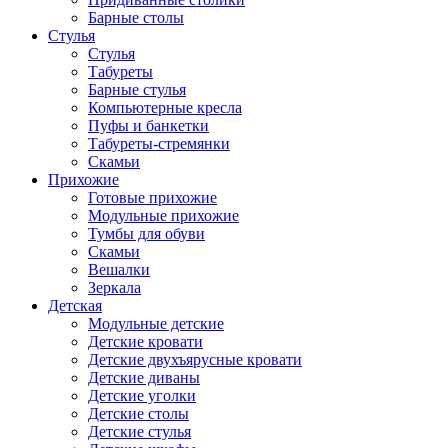
Барные столы
Стулья
Стулья
Табуреты
Барные стулья
Компьютерные кресла
Пуфы и банкетки
Табуреты-стремянки
Скамьи
Прихожие
Готовые прихожие
Модульные прихожие
Тумбы для обуви
Скамьи
Вешалки
Зеркала
Детская
Модульные детские
Детские кровати
Детские двухъярусные кровати
Детские диваны
Детские уголки
Детские столы
Детские стулья