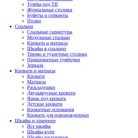
Тумбы под ТВ
Журнальные столики
Буфеты и серванты
Полки
Спальни
Спальные гарнитуры
Модульные спальни
Кровати и матрасы
Шкафы в спальню
Трюмо и туалетные столики
Прикроватные тумбочки
Зеркала
Кровати и матрасы
Кровати
Матрасы
Раскладушки
Двухъярусные кровати
Ящик под кровать
Детские кровати
Кроватные основания
Кровати для новорожденных
Шкафы и хранение
Все шкафы
Шкафы-купе
Шкафы распашные