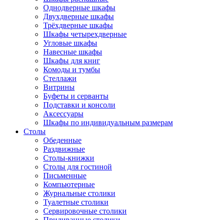
Однодверные шкафы
Двухдверные шкафы
Трёхдверные шкафы
Шкафы четырехдверные
Угловые шкафы
Навесные шкафы
Шкафы для книг
Комоды и тумбы
Стеллажи
Витрины
Буфеты и серванты
Подставки и консоли
Аксессуары
Шкафы по индивидуальным размерам
Столы
Обеденные
Раздвижные
Столы-книжки
Столы для гостиной
Письменные
Компьютерные
Журнальные столики
Туалетные столики
Сервировочные столики
Придиванные столики