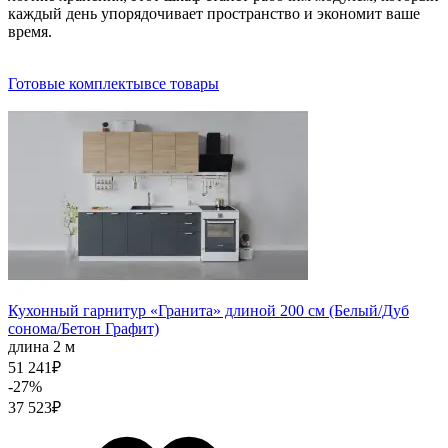
каждый день упорядочивает пространство и экономит ваше
время.
Готовые комплекты
все товары
Кухонный гарнитур «Гранита» длиной 200 см (Белый/Дуб
сонома/Бетон Графит)
длина 2 м
51 241
₽
-27%
37 523
₽