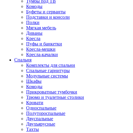
Тумбы под ТВ
Комоды
Буфеты и серванты
Подставки и консоли
Полки
Мягкая мебель
Диваны
Кресла
Пуфы и банкетки
Кресла-мешки
Кресла-качалки
Спальня
Комплекты для спальни
Спальные гарнитуры
Модульные системы
Шкафы
Комоды
Прикроватные тумбочки
Трюмо и туалетные столики
Кровати
Односпальные
Полутороспальные
Двуспальные
Двухъярусные
Тахты