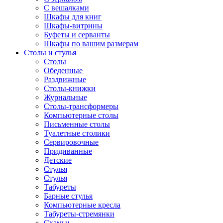
С вешалками
Шкафы для книг
Шкафы-витрины
Буфеты и серванты
Шкафы по вашим размерам
Столы и стулья
Столы
Обеденные
Раздвижные
Столы-книжки
Журнальные
Столы-трансформеры
Компьютерные столы
Письменные столы
Туалетные столики
Сервировочные
Придиванные
Детские
Стулья
Стулья
Табуреты
Барные стулья
Компьютерные кресла
Табуреты-стремянки
Скамьи