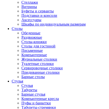
Стеллажи
Витрины
Буфеты и серванты
Подставки и консоли
Аксессуары
Шкафы по индивидуальным размерам
Столы
Обеденные
Раздвижные
Столы-книжки
Столы для гостиной
Письменные
Компьютерные
Журнальные столики
Туалетные столики
Сервировочные столики
Придиванные столики
Барные столы
Стулья
Стулья
Табуреты
Барные стулья
Компьютерные кресла
Пуфы и банкетки
Табуреты-стремянки