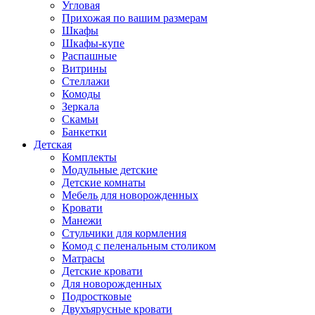
Угловая
Прихожая по вашим размерам
Шкафы
Шкафы-купе
Распашные
Витрины
Стеллажи
Комоды
Зеркала
Скамьи
Банкетки
Детская
Комплекты
Модульные детские
Детские комнаты
Мебель для новорожденных
Кровати
Манежи
Стульчики для кормления
Комод с пеленальным столиком
Матрасы
Детские кровати
Для новорожденных
Подростковые
Двухъярусные кровати