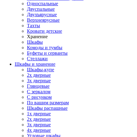
Односпальные
Двуспальные
Двухъярусные
Верхнеярусные
Тахты
Кровати детские
Хранение
Шкафы
Комоды и тумбы
Буфеты и серванты
Стеллажи
Шкафы
и хранение
Шкафы-купе
2х дверные
3х дверные
Глянцевые
С зеркалом
С рисунком
По вашим размерам
Шкафы распашные
1х дверные
2х дверные
3х дверные
4х дверные
Угловые шкафы