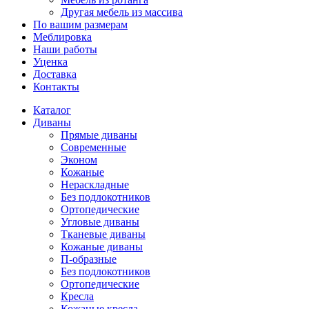
Другая мебель из массива
По вашим размерам
Меблировка
Наши работы
Уценка
Доставка
Контакты
Каталог
Диваны
Прямые диваны
Современные
Эконом
Кожаные
Нераскладные
Без подлокотников
Ортопедические
Угловые диваны
Тканевые диваны
Кожаные диваны
П-образные
Без подлокотников
Ортопедические
Кресла
Кожаные кресла