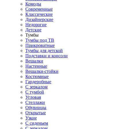
Комоды
Современные
Классические
Дизайнерские
Недорогие
Детские
Тумбы
Тумбы под ТВ
Прикроватные
Тумбы для детской
Подставки и консоли
Вешалки
Настенные
Вешалки-стойки
Костюмные
Гардеробные
С зеркалом
С тумбой
Угловая
Стеллажи
Обувницы
Открытые
Узкие
С сиденьем
С зеркалом