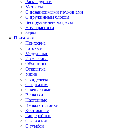
Раскладушки
Матрасы
С независимыми пружинами
С пружинным блоком
Беспружинные матрасы
Наматрасники
Зеркала
Прихожая
Прихожие
Готовые
Модульные
Из массива
Обувницы
Открытые
Узкие
С сиденьем
С зеркалом
С вешалками
Вешалки
Настенные
Вешалки-стойки
Костюмные
Гардеробные
С зеркалом
С тумбой