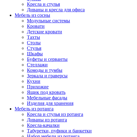
Кресла и стулья
Диваны и кресла для офиса
Мебель из сосны
Модульные системы
Кровати
Детские кровати
Тахты
Столы
Стулья
Шкафы
Буфеты и серванты
Стеллажи
Комоды и тумбы
Зеркала и граверсы
Кухни
Прихожие
Ящик под кровать
Мебельные фасады
Изделия для хранения
Мебель из ротанга
Кресла и стулья из ротанга
Диваны из ротанга
Кресла-качалки
Табуретки, пуфики и банкетки
Набор мебели из ротанга