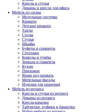
Кресла и стулья
Диваны и кресла для офиса
Мебель из сосны
Модульные системы
Кровати
Детские кровати
Тахты
Столы
Стулья
Шкафы
Буфеты и серванты
Стеллажи
Комоды и тумбы
Зеркала и граверсы
Кухни
Прихожие
Ящик под кровать
Мебельные фасады
Изделия для хранения
Мебель из ротанга
Кресла и стулья из ротанга
Диваны из ротанга
Кресла-качалки
Табуретки, пуфики и банкетки
Набор мебели из ротанга