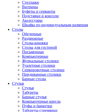
Стеллажи
Витрины
Буфеты и серванты
Подставки и консоли
Аксессуары
Шкафы по индивидуальным размерам
Столы
Обеденные
Раздвижные
Столы-книжки
Столы для гостиной
Письменные
Компьютерные
Журнальные столики
Туалетные столики
Сервировочные столики
Придиванные столики
Барные столы
Стулья
Стулья
Табуреты
Барные стулья
Компьютерные кресла
Пуфы и банкетки
Табуреты-стремянки