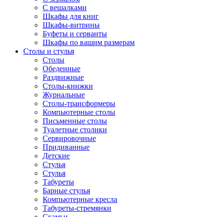
С вешалками
Шкафы для книг
Шкафы-витрины
Буфеты и серванты
Шкафы по вашим размерам
Столы и стулья
Столы
Обеденные
Раздвижные
Столы-книжки
Журнальные
Столы-трансформеры
Компьютерные столы
Письменные столы
Туалетные столики
Сервировочные
Придиванные
Детские
Стулья
Стулья
Табуреты
Барные стулья
Компьютерные кресла
Табуреты-стремянки
Скамьи