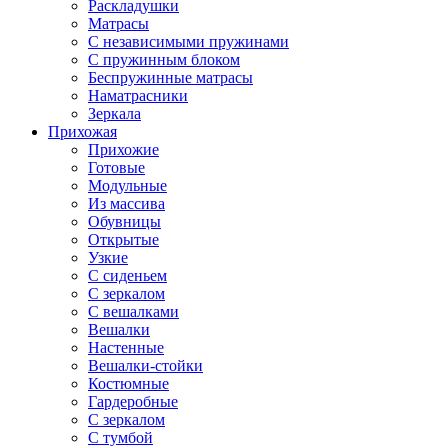
Раскладушки
Матрасы
С независимыми пружинами
С пружинным блоком
Беспружинные матрасы
Наматрасники
Зеркала
Прихожая
Прихожие
Готовые
Модульные
Из массива
Обувницы
Открытые
Узкие
С сиденьем
С зеркалом
С вешалками
Вешалки
Настенные
Вешалки-стойки
Костюмные
Гардеробные
С зеркалом
С тумбой