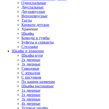
Односпальные
Двуспальные
Двухъярусные
Верхнеярусные
Тахты
Кровати детские
Хранение
Шкафы
Комоды и тумбы
Буфеты и серванты
Стеллажи
Шкафы
и хранение
Шкафы-купе
2х дверные
3х дверные
Глянцевые
С зеркалом
С рисунком
По вашим размерам
Шкафы распашные
1х дверные
2х дверные
3х дверные
4х дверные
Угловые шкафы