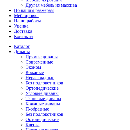
Другая мебель из массива
По вашим размерам
Меблировка
Наши работы
Уценка
Доставка
Контакты
Каталог
Диваны
Прямые диваны
Современные
Эконом
Кожаные
Нераскладные
Без подлокотников
Ортопедические
Угловые диваны
Тканевые диваны
Кожаные диваны
П-образные
Без подлокотников
Ортопедические
Кресла
Кожаные кресла