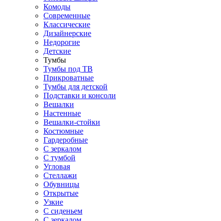
Комоды
Современные
Классические
Дизайнерские
Недорогие
Детские
Тумбы
Тумбы под ТВ
Прикроватные
Тумбы для детской
Подставки и консоли
Вешалки
Настенные
Вешалки-стойки
Костюмные
Гардеробные
С зеркалом
С тумбой
Угловая
Стеллажи
Обувницы
Открытые
Узкие
С сиденьем
С зеркалом