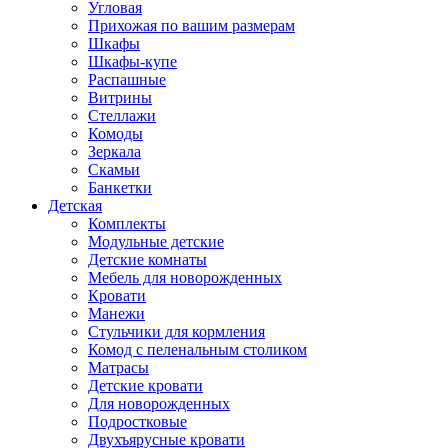
Угловая
Прихожая по вашим размерам
Шкафы
Шкафы-купе
Распашные
Витрины
Стеллажи
Комоды
Зеркала
Скамьи
Банкетки
Детская
Комплекты
Модульные детские
Детские комнаты
Мебель для новорожденных
Кровати
Манежи
Стульчики для кормления
Комод с пеленальным столиком
Матрасы
Детские кровати
Для новорожденных
Подростковые
Двухъярусные кровати