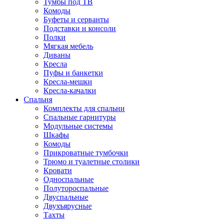
Тумбы под ТВ
Комоды
Буфеты и серванты
Подставки и консоли
Полки
Мягкая мебель
Диваны
Кресла
Пуфы и банкетки
Кресла-мешки
Кресла-качалки
Спальня
Комплекты для спальни
Спальные гарнитуры
Модульные системы
Шкафы
Комоды
Прикроватные тумбочки
Трюмо и туалетные столики
Кровати
Односпальные
Полутороспальные
Двуспальные
Двухъярусные
Тахты